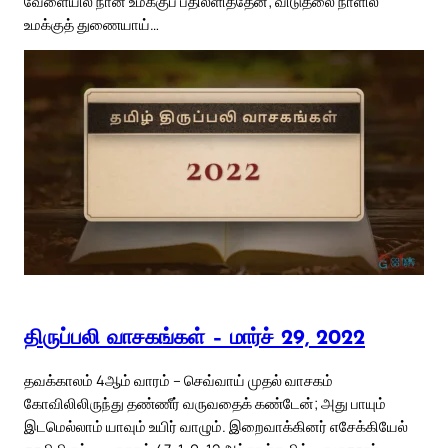
வேளையில் நான் உமக்குப் பதிலளித்தேன்; விடுதலை நாளில்
உமக்குத் துணையாய்…
திருப்பலி வாசகங்கள் – மார்ச் 29, 2022
தவக்காலம் 4ஆம் வாரம் – செவ்வாய் முதல் வாசகம்
கோவிலிலிருந்து தண்ணீர் வருவதைக் கண்டேன்; அது பாயும்
இடமெல்லாம் யாவும் உயிர் வாழும். இறைவாக்கினர் எசேக்கியேல்