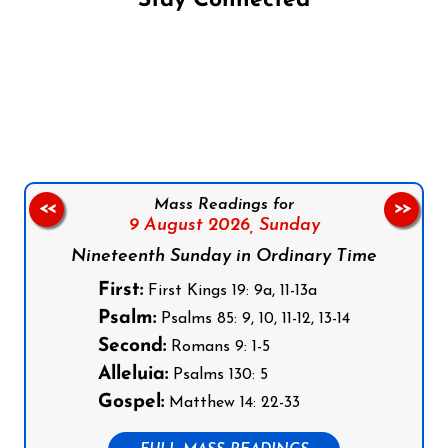
Stay Connected
Follow us on Facebook
Follow us on Instagram
Follow us on X
Subscribe to our YouTube Channel
Follow us on WhatsApp
Mass Readings for
<<
>>
9 August 2026,
Sunday
Nineteenth Sunday in Ordinary Time
First:
First Kings 19: 9a, 11-13a
Psalm:
Psalms 85: 9, 10, 11-12, 13-14
Second:
Romans 9: 1-5
Alleluia:
Psalms 130: 5
Gospel:
Matthew 14: 22-33