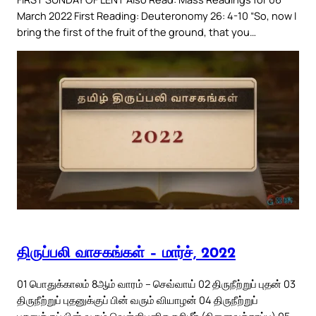
March 2022 First Reading: Deuteronomy 26: 4-10 “So, now I
bring the first of the fruit of the ground, that you…
திருப்பலி வாசகங்கள் – மார்ச், 2022
01 பொதுக்காலம் 8ஆம் வாரம் – செவ்வாய் 02 திருநீற்றுப் புதன் 03
திருநீற்றுப் புதனுக்குப் பின் வரும் வியாழன் 04 திருநீற்றுப்
புதனுக்குப் பின் வரும் வெள்ளிபுனித கசிமீர் (நினைவுக்காப்பு) 05