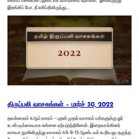
சீனாய் மலையில் ஆண்டவர் மோசேயை நோக்கி, “இங்கிருந்து
இறங்கிப் போ. நீ எகிப்திலிருந்து…
திருப்பலி வாசகங்கள் – மார்ச் 30, 2022
தவக்காலம் 4ஆம் வாரம் – புதன் முதல் வாசகம் மக்களுக்கு ஓர்
உடன்படிக்கையாக உன்னை ஏற்படுத்தினேன். இறைவாக்கினர்
எசாயா நூலிலிருந்து வாசகம் 49: 8-15 ஆண்டவர் கூறியது: தகுந்த