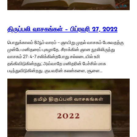
திருப்பலி வாசகங்கள் – பிப்ரவரி 27, 2022
பொதுக்காலம் 8ஆம் வாரம் – ஞாயிறு முதல் வாசகம் பேசுவதற்கு
முன்பே மனிதரைப் புகழாதே. சீராக்கின் ஞான நூலிலிருந்து
வாசகம் 27: 4-7 சலிக்கின்றபோது சல்லடையில் உமி
தங்கிவிடுகின்றது; அவ்வாறே மனிதரின் பேச்சில் மாசு
படிந்துவிடுகின்றது. குயவரின் கலன்களை, சூளை…