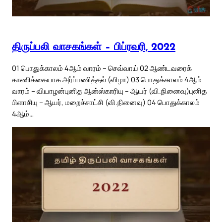
திருப்பலி வாசகங்கள் – பிப்ரவரி, 2022
01 பொதுக்காலம் 4ஆம் வாரம் – செவ்வாய் 02 ஆண்டவரைக்
காணிக்கையாக அர்ப்பணித்தல் (விழா) 03 பொதுக்காலம் 4ஆம்
வாரம் – வியாழன்புனித ஆன்ஸ்காரியு – ஆயர் (வி.நினைவு)புனித
பிளாசியு – ஆயர், மறைச்சாட்சி (வி.நினைவு) 04 பொதுக்காலம்
4ஆம்…