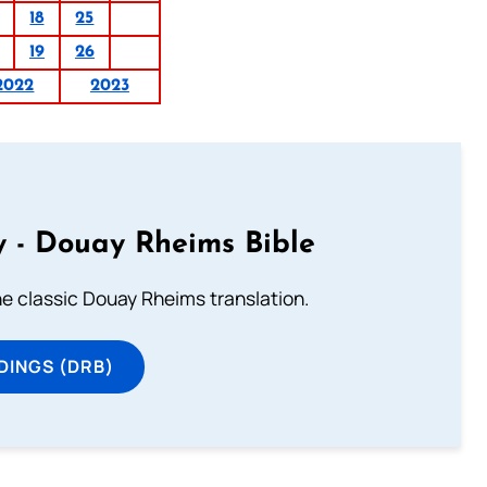
18
25
19
26
2022
2023
 - Douay Rheims Bible
he classic Douay Rheims translation.
DINGS (DRB)