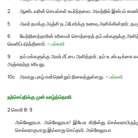
2
ஆண்டவரின் செயல்கள் உயர்ந்தவை; அவற்றில் இன்பம் காண
5
அவர் தமக்கு அஞ்சி நடப்போர்க்கு உணவு அளிக்கின்றார்; த
6
வேற்றினத்தாரின் உரிமைச் சொத்தைத் தம் மக்களுக்கு அளி
வெளிப்படுத்தினார். –
பல்லவி
9
தம் மக்களுக்கு அவர் மீட்பை அளித்தார்; தம் உடன்படிக்கை 
அஞ்சுதற்கு உரியது.
10c
அவரது புகழ் என்றென்றும் நிலைத்துள்ளது. –
பல்லவி
நற்செய்திக்கு முன் வாழ்த்தொலி
2 கொரி 8: 9
அல்லேலூயா, அல்லேலூயா! இயேசு கிறிஸ்து செல்வராயிருந
செல்வராகுமாறு இவ்வாறு செய்தார். அல்லேலூயா.