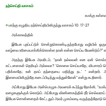
நற்செய்தி வாசகம்
உமக்கு உள்ளவற
✠
மாற்கு எழுதிய நற்செய்தியிலிருந்து வாசகம் 10: 17-27
அக்காலத்தில்
இயேசு புறப்பட்டுச் சென்றுகொண்டிருந்தபோது வழியில் ஒரு
வாழ்வை உரிமையாக்கிக்கொள்ள நான் என்ன செய்ய வேண்டும்?” என
அதற்கு இயேசு அவரிடம், “நான் நல்லவன் என ஏன் சொல்கிற
கட்டளைகள் தெரியும் அல்லவா? ‘கொலை செய்யாதே; விபசாரம் செ
பறிக்காதே; உன் தாய் தந்தையை மதித்து நட’ “ என்றார்
இளமையிலிருந்தே கடைப்பிடித்து வந்துள்ளேன்” என்று கூறினார்.
அப்போது இயேசு அன்பொழுக அவரைக் கூர்ந்து நோக்கி, “உமக்கு 
ஏழைகளுக்குக் கொடும். அப்போது விண்ணகத்தில் நீர் செல்வராய் இருப
இயேசு சொன்னதைக் கேட்டதும் அவர் முகம்வாடி வருத்தத்தோடு ச