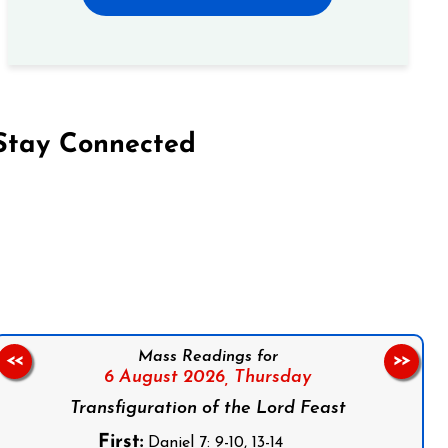
Stay Connected
on Facebook
Follow us on Instagram
Follow us on X
Subscribe to our YouTube Channel
Follow us on WhatsApp
Mass Readings for
<<
>>
6 August 2026,
Thursday
Transfiguration of the Lord Feast
First:
Daniel 7: 9-10, 13-14