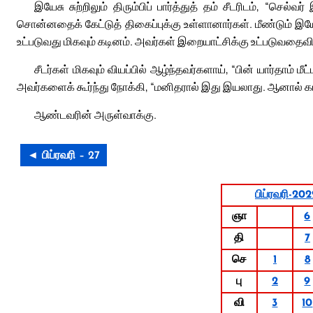
இயேசு சுற்றிலும் திரும்பிப் பார்த்துத் தம் சீடரிடம், “செல்
சொன்னதைக் கேட்டுத் திகைப்புக்கு உள்ளானார்கள். மீண்டும் இய
உட்படுவது மிகவும் கடினம். அவர்கள் இறையாட்சிக்கு உட்படுவதைவி
சீடர்கள் மிகவும் வியப்பில் ஆழ்ந்தவர்களாய், “பின் யார்தாம் 
அவர்களைக் கூர்ந்து நோக்கி, “மனிதரால் இது இயலாது. ஆனால் கடவ
ஆண்டவரின் அருள்வாக்கு.
◄ பிப்ரவரி – 27
பிப்ரவரி-20
ஞா
6
தி
7
செ
1
8
பு
2
9
வி
3
10