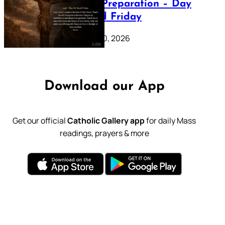
Lenten Preparation – Day
39: Good Friday
February 20, 2026
Download our App
Get our official
Catholic Gallery app
for daily Mass
readings, prayers & more