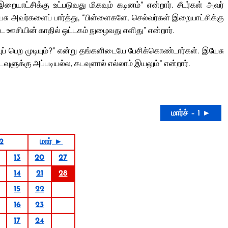
வர் இறையாட்சிக்கு உட்படுவது மிகவும் கடினம்” என்றார். சீடர்கள் அவர்
ேசு அவர்களைப் பார்த்து, “பிள்ளைகளே, செல்வர்கள் இறையாட்சிக்கு
ட ஊசியின் காதில் ஒட்டகம் நுழைவது எளிது” என்றார்.
மீட்புப் பெற முடியும்?” என்று தங்களிடையே பேசிக்கொண்டார்கள். இயேசு
ுளுக்கு அப்படியல்ல, கடவுளால் எல்லாம் இயலும்” என்றார்.
மார்ச் – 1 ►
22
மார் ►
13
20
27
14
21
28
15
22
16
23
17
24