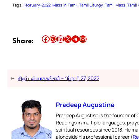
Tags:
February-2022
Mass in Tamil
Tamil Liturgy
Tamil Mass
Tamil
Share this article on Facebook
Share this article on WhatsApp
Share this article on LinkedIn
Share this article on X
Share this article on Telegram
Email this Article
Share:
←
திருப்பலி வாசகங்கள் – பிப்ரவரி 27, 2022
Pradeep Augustine
Pradeep Augustine is the founder of C
Readings in multiple languages, praye
spiritual resources since 2013. He ma
alongside his professional career (
Re