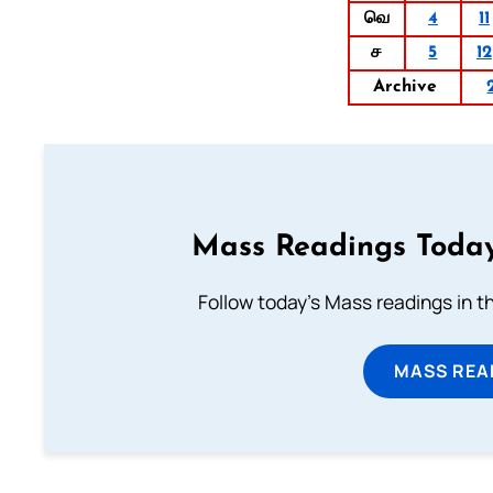
வெ
4
11
ச
5
12
Archive
Mass Readings Today
Follow today's Mass readings in t
MASS REA