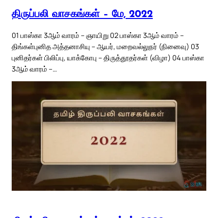
திருப்பலி வாசகங்கள் – மே, 2022
01 பாஸ்கா 3ஆம் வாரம் – ஞாயிறு 02 பாஸ்கா 3ஆம் வாரம் –
திங்கள்புனித அத்தனாசியு – ஆயர், மறைவல்லுநர் (நினைவு) 03
புனிதர்கள் பிலிப்பு, யாக்கோபு – திருத்தூதர்கள் (விழா) 04 பாஸ்கா
3ஆம் வாரம் –…