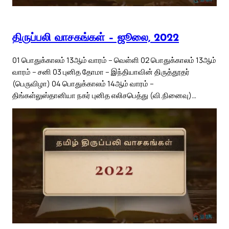
திருப்பலி வாசகங்கள் – ஜூலை, 2022
01 பொதுக்காலம் 13ஆம் வாரம் – வெள்ளி 02 பொதுக்காலம் 13ஆம்
வாரம் – சனி 03 புனித தோமா – இந்தியாவின் திருத்தூதர்
(பெருவிழா) 04 பொதுக்காலம் 14ஆம் வாரம் –
திங்கள்லுஸ்தானியா நகர் புனித எலிசபெத்து (வி.நினைவு)…