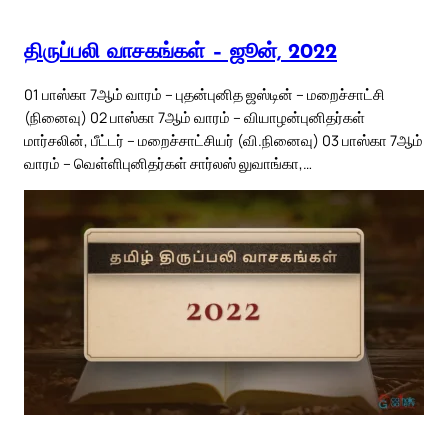
திருப்பலி வாசகங்கள் – ஜூன், 2022
01 பாஸ்கா 7ஆம் வாரம் – புதன்புனித ஜஸ்டின் – மறைச்சாட்சி
(நினைவு) 02 பாஸ்கா 7ஆம் வாரம் – வியாழன்புனிதர்கள்
மார்சலின், பீட்டர் – மறைச்சாட்சியர் (வி.நினைவு) 03 பாஸ்கா 7ஆம்
வாரம் – வெள்ளிபுனிதர்கள் சார்லஸ் லுவாங்கா,…