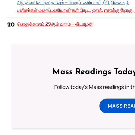
சிலுவையின் புனித பவுல் – மறைப்பணியாளர் (வி.நினைவு)
புனிதர்கள் மறைப்பணியாளர்கள் பிரபூபு ஜான், ஈசாக்கு ஜோகு,
பொதுக்காலம் 29ஆம் வாரம் – வியாழன்
20
Mass Readings Today
Follow today's Mass readings in t
MASS REA