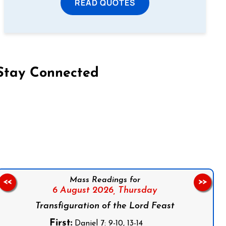
READ QUOTES
Stay Connected
on Facebook
Follow us on Instagram
Follow us on X
Subscribe to our YouTube Channel
Follow us on WhatsApp
Mass Readings for
<<
>>
6 August 2026,
Thursday
Transfiguration of the Lord Feast
First:
Daniel 7: 9-10, 13-14