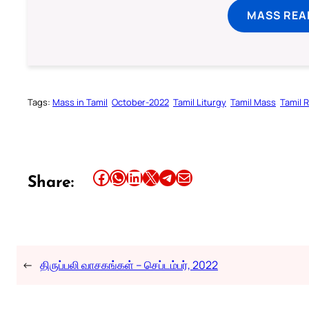
MASS REA
Tags:
Mass in Tamil
October-2022
Tamil Liturgy
Tamil Mass
Tamil 
Share this article on Facebook
Share this article on WhatsApp
Share this article on LinkedIn
Share this article on X
Share this article on Telegram
Email this Article
Share:
←
திருப்பலி வாசகங்கள் – செப்டம்பர், 2022