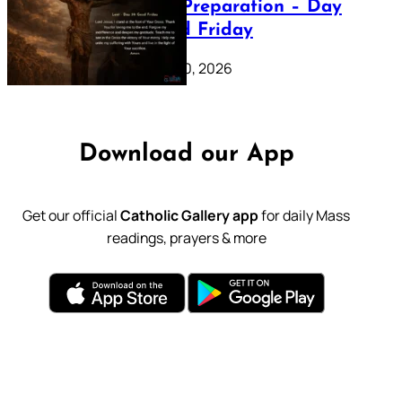
Lenten Preparation – Day
39: Good Friday
February 20, 2026
Download our App
Get our official
Catholic Gallery app
for daily Mass
readings, prayers & more