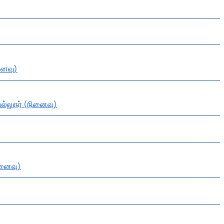
னைவு)
ல்லுநர் (நினைவு)
ினைவு)