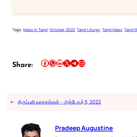
Tags:
Mass in Tamil
October-2022
Tamil Liturgy
Tamil Mass
Tamil 
Share this article on Facebook
Share this article on WhatsApp
Share this article on LinkedIn
Share this article on X
Share this article on Telegram
Email this Article
Share:
←
திருப்பலி வாசகங்கள் – அக்டோபர் 5, 2022
Pradeep Augustine