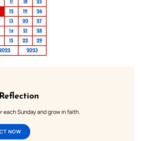
11
18
25
12
19
26
13
20
27
14
21
28
15
22
29
2022
2023
Reflection
or each Sunday and grow in faith.
ECT NOW