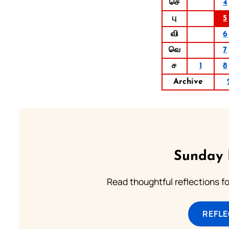
செ
4
பு
5
வி
6
வெ
7
ச
1
8
Archive
Sunday 
Read thoughtful reflections f
REFL