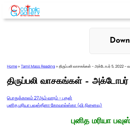
Skip
to
content
Down
Home
»
Tamil Mass Reading
»
திருப்பலி வாசகங்கள் – அக்டோபர் 5, 2022 – 
திருப்பலி வாசகங்கள் – அக்டோபர
பொதுக்காலம் 27ஆம் வாரம் – புதன்
புனித மரியா பவுஸ்தீனா கோவால்ஸ்கா (வி.நினைவு)
புனித மரியா பவு