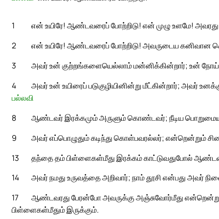
1
என் உயிரே! ஆண்டவரைப் போற்றிடு! என் முழு உளமே! அவரது 
2
என் உயிரே! ஆண்டவரைப் போற்றிடு! அவருடைய கனிவான 
3
அவர் உன் குற்றங்களையெல்லாம் மன்னிக்கின்றார்; உன் நோ
4
அவர் உன் உயிரைப் படுகுழியினின்று மீட்கின்றார்; அவர் உனக்
பல்லவி
8
ஆண்டவர் இரக்கமும் அருளும் கொண்டவர்; நீடிய பொறுமையும்
9
அவர் எப்பொழுதும் கடிந்து கொள்பவரல்லர்; என்றென்றும் ச
13
தந்தை தம் பிள்ளைகள்மீது இரக்கம் காட்டுவதுபோல் ஆண்டவர்
14
அவர் நமது உருவத்தை அறிவார்; நாம் தூசி என்பது அவர் நி
17
ஆண்டவரது பேரன்போ அவருக்கு அஞ்சுவோர்மீது என்றென்று
பிள்ளைகள்மீதும் இருக்கும்.