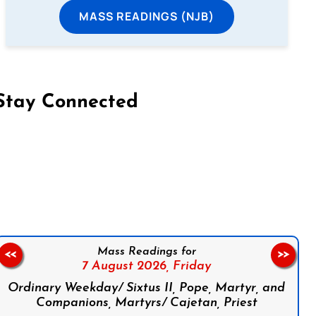
MASS READINGS (NJB)
Stay Connected
on Facebook
Follow us on Instagram
Follow us on X
Subscribe to our YouTube Channel
Follow us on WhatsApp
Mass Readings for
<<
>>
7 August 2026,
Friday
Ordinary Weekday/ Sixtus II, Pope, Martyr, and
Companions, Martyrs/ Cajetan, Priest