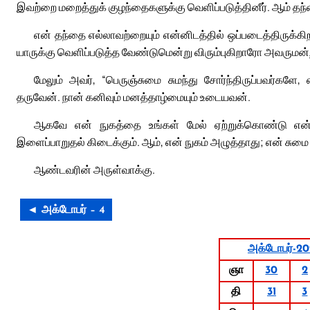
இவற்றை மறைத்துக் குழந்தைகளுக்கு வெளிப்படுத்தினீர். ஆம் தந
என் தந்தை எல்லாவற்றையும் என்னிடத்தில் ஒப்படைத்திருக்க
யாருக்கு வெளிப்படுத்த வேண்டுமென்று விரும்புகிறாரோ அவருமன்ற
மேலும் அவர், “பெருஞ்சுமை சுமந்து சோர்ந்திருப்பவர்களே,
தருவேன். நான் கனிவும் மனத்தாழ்மையும் உடையவன்.
ஆகவே என் நுகத்தை உங்கள் மேல் ஏற்றுக்கொண்டு என்னி
இளைப்பாறுதல் கிடைக்கும். ஆம், என் நுகம் அழுத்தாது; என் சுமை
ஆண்டவரின் அருள்வாக்கு.
◄ அக்டோபர் – 4
அக்டோபர்-2
ஞா
30
2
தி
31
3