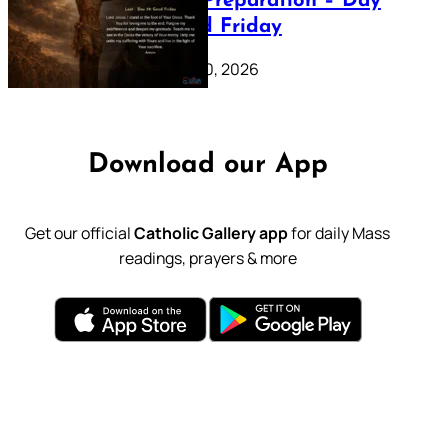
Lenten Preparation – Day
39: Good Friday
February 20, 2026
Download our App
Get our official
Catholic Gallery app
for daily Mass
readings, prayers & more