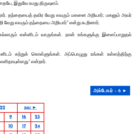
்தையே, இதுவே உமது திருவுளம்.
ிறார். தந்தையைத் தவிர வேறு எவரும் மகனை அறியார்; மகனும் அவர்
ி வேறு எவரும் தந்தையை அறியார்” என்று கூறினார்.
 எல்லாரும் என்னிடம் வாருங்கள். நான் உங்களுக்கு இளைப்பாறுதல்
டம் கற்றுக் கொள்ளுங்கள். அப்பொழுது உங்கள் உள்ளத்திற்கு
 எளிதாயுள்ளது” என்றார்.
அக்டோபர் – 6 ►
022
நவ ►
9
16
23
10
17
24