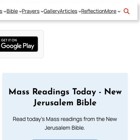
s
Bible
Prayers
Gallery
Articles
Reflection
More
Mass Readings Today - New
Jerusalem Bible
Read today's Mass readings from the New
Jerusalem Bible.