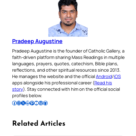
Pradeep Augustine
Pradeep Augustine is the founder of Catholic Gallery, a
faith-driven platform sharing Mass Readings in multiple
languages, prayers, quotes, catechism, Bible plans,
reflections, and other spiritual resources since 2013.
He manages the website and the official
Android
/
iOS
apps alongside his professional career (
Read his
story
). Stay connected with him on the official social
profiles below.
Follow Pradeep on Facebook
Follow Pradeep on Instagram
Follow Pradeep on X
Follow Pradeep on LinkedIn
Follow Pradeep on Pinterest
Subscribe to Pradeep’s Youtube Channel
Follow Pradeep on WordPress
Follow Pradeep on GitHub
Related Articles