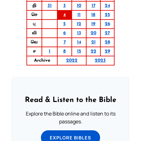
தி
31
3
10
17
24
செ
4
11
18
25
பு
5
12
19
26
வி
6
13
20
27
வெ
7
14
21
28
ச
1
8
15
22
29
Archive
2022
2023
Read & Listen to the Bible
Explore the Bible online and listen to its
passages.
EXPLORE BIBLES