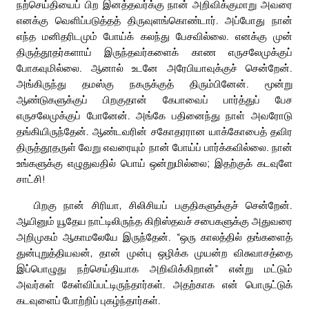
நற்செய்தியைப் பிற இனத்தவர்க்கு நான் அறிவிக்குமாறு அவரை
எனக்கு வெளிப்படுத்தத் திருவுளங்கொண்டார். அப்போது நான்
எந்த மனிதரிடமும் போய்க் கலந்து பேசவில்லை. எனக்கு முன்
திருத்தூதர்களாய் இருந்தவர்களைக் காண எருசலேமுக்குப்
போகவுமில்லை. ஆனால் உடனே அரேபியாவுக்குச் சென்றேன்.
அங்கிருந்து தமஸ்கு நகருக்குத் திரும்பினேன். மூன்று
ஆண்டுகளுக்குப் பிறகுதான் கேபாவைப் பார்த்துப் பேச
எருசலேமுக்குப் போனேன். அங்கே பதினைந்து நாள் அவரோடு
தங்கியிருந்தேன். ஆண்டவரின் சகோதரரான யாக்கோபைத் தவிர
திருத்தூதருள் வேறு எவரையும் நான் போய்ப் பார்க்கவில்லை. நான்
உங்களுக்கு எழுதுவதில் பொய் ஒன்றுமில்லை; இதற்குக் கடவுளே
சாட்சி!
பிறகு நான் சிரியா, சிலிசியப் பகுதிகளுக்குச் சென்றேன்.
ஆயினும் யூதேய நாட்டிலிருந்த கிறிஸ்தவச் சபைகளுக்கு அதுவரை
அறிமுகம் ஆகாமலேயே இருந்தேன். “ஒரு காலத்தில் தங்களைத்
துன்புறுத்தியவன், தான் முன்பு ஒழிக்க முயன்ற விசுவாசத்தை
இப்பொழுது நற்செய்தியாக அறிவிக்கிறான்” என்று மட்டும்
அவர்கள் கேள்விப்பட்டிருந்தார்கள். அதற்காக என் பொருட்டுக்
கடவுளைப் போற்றிப் புகழ்ந்தார்கள்.