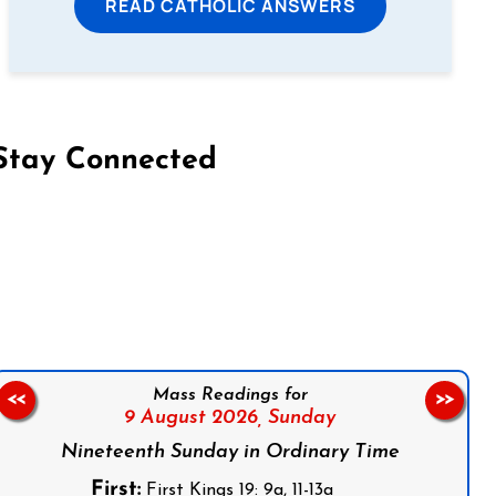
READ CATHOLIC ANSWERS
Stay Connected
on Facebook
Follow us on Instagram
Follow us on X
Subscribe to our YouTube Channel
Follow us on WhatsApp
Mass Readings for
<<
>>
9 August 2026,
Sunday
Nineteenth Sunday in Ordinary Time
First:
First Kings 19: 9a, 11-13a