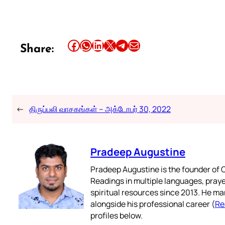
Share this article on Facebook
Share this article on WhatsApp
Share this article on LinkedIn
Share this article on X
Share this article on Telegram
Email this Article
Share:
←
திருப்பலி வாசகங்கள் – அக்டோபர் 30, 2022
Pradeep Augustine
Pradeep Augustine is the founder of C
Readings in multiple languages, praye
spiritual resources since 2013. He ma
alongside his professional career (
Re
profiles below.