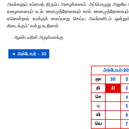
அவர்களும் உம்மைத் திரும்ப அழைக்கலாம். அப்பொழுது அதுவே உமக
ஏழைகளையும் உடல் ஊனமுற்றோரையும் கால் ஊனமுற்றோரையும் பா
ஏனென்றால் உமக்குக் கைம்மாறு செய்ய அவர்களிடம் ஒன்றுமில
கிடைக்கும்” என்று கூறினார்.
ஆண்டவரின் அருள்வாக்கு.
◄ அக்டோபர் – 30
அக்டோபர்-2
ஞா
30
2
தி
31
3
செ
4
பு
5
வி
6
வெ
7