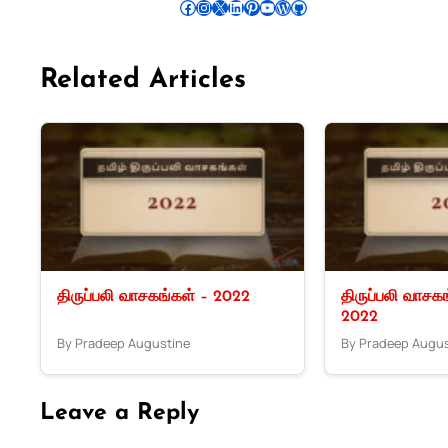
Follow Pradeep on Facebook
Follow Pradeep on Instagram
Follow Pradeep on X
Follow Pradeep on LinkedIn
Follow Pradeep on Pinterest
Subscribe to Pradeep’s Youtube Channel
Follow Pradeep on WordPress
Follow Pradeep on GitHub
Related Articles
திருப்பலி வாசகங்கள் – 2022
திருப்பலி வாசகங்
2022
By Pradeep Augustine
By Pradeep Augus
Leave a Reply