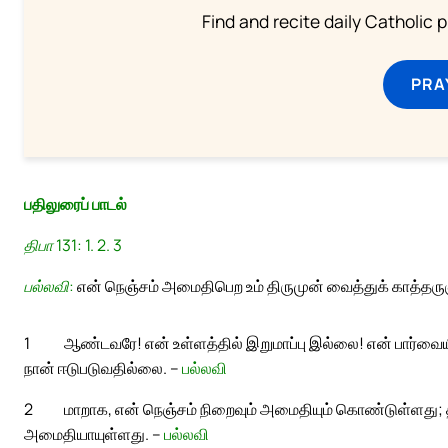
Find and recite daily Catholic pr
PRA
பதிலுரைப் பாடல்
திபா 131: 1. 2. 3
பல்லவி:
என் நெஞ்சம் அமைதிபெற உம் திருமுன் வைத்துக் காத்தருள
1
ஆண்டவரே! என் உள்ளத்தில் இறுமாப்பு இல்லை! என் பார்வைய
நான் ஈடுபடுவதில்லை. –
பல்லவி
2
மாறாக, என் நெஞ்சம் நிறைவும் அமைதியும் கொண்டுள்ளது;
அமைதியாயுள்ளது. –
பல்லவி