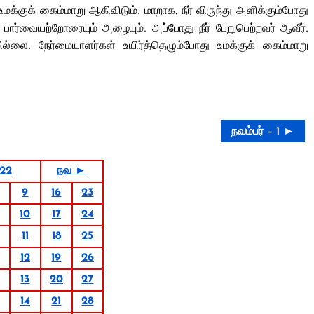
்குக் கைம்மாறு ஆகிவிடும். மாறாக, நீர் விருந்து அளிக்கும்போது
ர்வையற்றோரையும் அழையும். அப்போது நீர் பேறுபெற்றவர் ஆவீர்.
்லை. நேர்மையாளர்கள் உயிர்த்தெழும்போது உமக்குக் கைம்மாறு
நவம்பர் – 1 ►
022
நவ ►
9
16
23
10
17
24
11
18
25
12
19
26
13
20
27
14
21
28