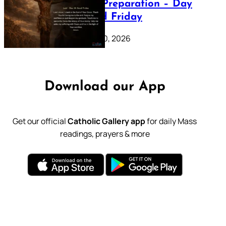
Lenten Preparation – Day
39: Good Friday
February 20, 2026
Download our App
Get our official
Catholic Gallery app
for daily Mass
readings, prayers & more