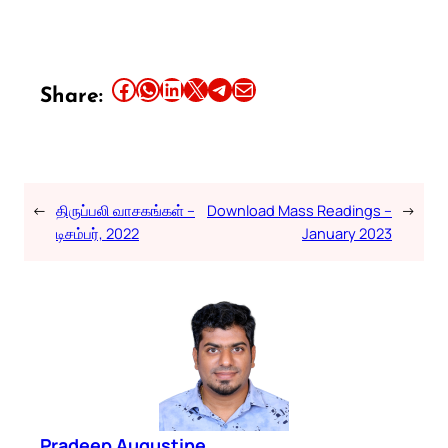
Share this article on Facebook
Share this article on WhatsApp
Share this article on LinkedIn
Share this article on X
Share this article on Telegram
Email this Article
Share:
←
திருப்பலி வாசகங்கள் –
Download Mass Readings –
→
டிசம்பர், 2022
January 2023
Pradeep Augustine