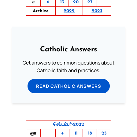
ச
6
13
20
27
Archive
2022
2023
Catholic Answers
Get answers to common questions about
Catholic faith and practices.
READ CATHOLIC ANSWERS
செப்டம்பர்-2022
ஞா
4
11
18
25