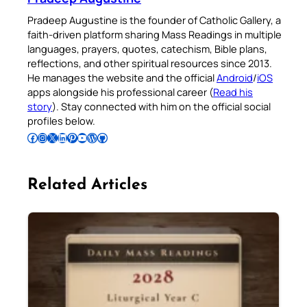
Pradeep Augustine is the founder of Catholic Gallery, a
faith-driven platform sharing Mass Readings in multiple
languages, prayers, quotes, catechism, Bible plans,
reflections, and other spiritual resources since 2013.
He manages the website and the official
Android
/
iOS
apps alongside his professional career (
Read his
story
). Stay connected with him on the official social
profiles below.
Follow Pradeep on Facebook
Follow Pradeep on Instagram
Follow Pradeep on X
Follow Pradeep on LinkedIn
Follow Pradeep on Pinterest
Subscribe to Pradeep’s Youtube Channel
Follow Pradeep on WordPress
Follow Pradeep on GitHub
Related Articles