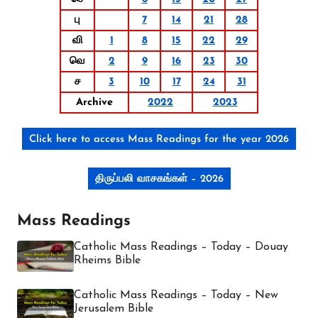
பு
7
14
21
28
வி
1
8
15
22
29
வெ
2
9
16
23
30
ச
3
10
17
24
31
Archive
2022
2023
Click here to access Mass Readings for the year 2026
திருப்பலி வாசகங்கள் – 2026
Mass Readings
Catholic Mass Readings – Today – Douay
Rheims Bible
Catholic Mass Readings – Today – New
Jerusalem Bible