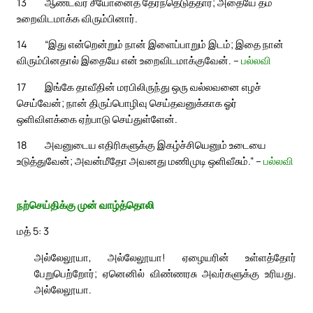
13
ஆண்டவர் சீயோனைத் தேர்ந்தெடுத்தார்; அதையே தம்
உறைவிடமாக்க விரும்பினார்.
14
“இது என்றென்றும் நான் இளைப்பாறும் இடம்; இதை நான்
விரும்பினதால் இதையே என் உறைவிடமாக்குவேன். –
பல்லவி
17
இங்கே தாவீதின் மரபிலிருந்து ஒரு வல்லவனை எழச்
செய்வேன்; நான் திருப்பொழிவு செய்தவனுக்காக ஓர்
ஒளிவிளக்கை ஏற்பாடு செய்துள்ளேன்.
18
அவனுடைய எதிரிகளுக்கு இகழ்ச்சியெனும் உடையை
உடுத்துவேன்; அவன்மீதோ அவனது மணிமுடி ஒளிவீசும்.” –
பல்லவி
நற்செய்திக்கு முன் வாழ்த்தொலி
மத் 5: 3
அல்லேலூயா, அல்லேலூயா! ஏழையரின் உள்ளத்தோர்
பேறுபெற்றோர்; ஏனெனில் விண்ணரசு அவர்களுக்கு உரியது.
அல்லேலூயா.