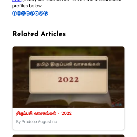
profiles below.
Follow Pradeep on Facebook
Follow Pradeep on Instagram
Follow Pradeep on X
Follow Pradeep on LinkedIn
Follow Pradeep on Pinterest
Subscribe to Pradeep’s Youtube Channel
Follow Pradeep on WordPress
Follow Pradeep on GitHub
Related Articles
திருப்பலி வாசகங்கள் – 2022
By Pradeep Augustine