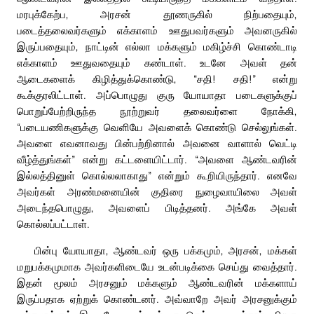
மரபுக்கேற்ப, அரசன் தூணருகில் நிற்பதையும்,
படைத்தலைவர்களும் எக்காளம் ஊதுபவர்களும் அவனருகில்
இருப்பதையும், நாட்டின் எல்லா மக்களும் மகிழ்ச்சி கொண்டாடி
எக்காளம் ஊதுவதையும் கண்டாள். உடனே அவள் தன்
ஆடைகளைக் கிழித்துக்கொண்டு, “சதி! சதி!” என்று
கூக்குரலிட்டாள். அப்பொழுது குரு யோயாதா படைகளுக்குப்
பொறுப்பேற்றிருந்த நூற்றுவர் தலைவர்ளை நோக்கி,
“படையணிகளுக்கு வெளியே அவளைக் கொண்டு செல்லுங்கள்.
அவளை எவனாவது பின்பற்றினால் அவனை வாளால் வெட்டி
வீழ்த்துங்கள்” என்று கட்டளையிட்டார். “அவளை ஆண்டவரின்
இல்லத்தினுள் கொல்லலாகாது” என்றும் கூறியிருந்தார். எனவே
அவர்கள் அரண்மனையின் குதிரை நுழைவாயிலை அவள்
அடைந்தபொழுது, அவளைப் பிடித்தனர். அங்கே அவள்
கொல்லப்பட்டாள்.
பின்பு யோயாதா, ஆண்டவர் ஒரு பக்கமும், அரசன், மக்கள்
மறுபக்கமுமாக அவர்களிடையே உடன்படிக்கை செய்து வைத்தார்.
இதன் மூலம் அரசனும் மக்களும் ஆண்டவரின் மக்களாய்
இருப்பதாக ஏற்றுக் கொண்டனர். அவ்வாறே அவர் அரசனுக்கும்