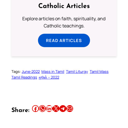
Catholic Articles
Explore articles on faith, spirituality, and
Catholic teachings.
READ ARTICLES
Tags:
June-2022
Mass in Tamil
Tamil Liturgy
Tamil Mass
Tamil Readings
ஜூன் – 2022
Share this article on Facebook
Share this article on WhatsApp
Share this article on LinkedIn
Share this article on X
Share this article on Telegram
Email this Article
Share: