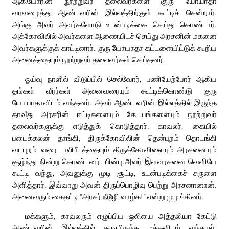
ஆகியோரின் நூற்றுவர் தலைவர்களை குரு யோயாதா
வரவழைத்து ஆண்டவரின் இல்லத்திற்குள் கூட்டிச் சென்றார்.
அங்கு அவர் அவர்களோடு உடன்படிக்கை செய்து கொண்டார்.
அக்கோவிலில் அவர்களை ஆணையிடச் செய்து அரசனின் மகனை
அவர்களுக்குக் காட்டினார். குரு யோயாதா கட்டளையிட்டுக் கூறிய
அனைத்தையும் நூற்றுவர் தலைவர்கள் செய்தனர்.
ஓய்வு நாளில் விடுப்பில் செல்வோர், பணியேற்போர் ஆகிய
தங்கள் வீரர்கள் அனைவரையும் கூட்டிக்கொண்டு குரு
யோயாதாவிடம் வந்தனர். அவர் ஆண்டவரின் இல்லத்தில் இருந்த
தாவீது அரசரின் ஈட்டிகளையும் கேடயங்களையும் நூற்றுவர்
தலைவர்களுக்கு எடுத்துக் கொடுத்தார். காவலர், கையில்
படைக்கலன் தாங்கி, திருக்கோவிலின் தென்புறம் தொடங்கி
வடபுறம் வரை, பலிபீடத்தையும் திருக்கோவிலையும் அரசனையும்
சூழ்ந்து நின்று கொண்டனர். பின்பு அவர் இளவரசனை வெளியே
கூட்டி வந்து, அவனுக்கு முடி சூட்டி, உடன்படிக்கைச் சுருளை
அளித்தார். இவ்வாறு அவன் திருப்பொழிவு பெற்று அரசனானான்.
அனைவரும் கைதட்டி “அரசர் நீடூழி வாழ்க!” என்று முழங்கினர்.
மக்களும், காவலரும் எழுப்பிய ஒலியை அத்தலியா கேட்டு
ஆண்டவரின் இல்லத்தில் கூடியிருந்த மக்களிடம் வந்தாள்.