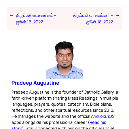
←
திருப்பலி வாசகங்கள் –
திருப்பலி வாசகங்கள் –
→
ஜூன் 16, 2022
ஜூன் 18, 2022
Pradeep Augustine
Pradeep Augustine is the founder of Catholic Gallery, a
faith-driven platform sharing Mass Readings in multiple
languages, prayers, quotes, catechism, Bible plans,
reflections, and other spiritual resources since 2013.
He manages the website and the official
Android
/
iOS
apps alongside his professional career (
Read his
story
). Stay connected with him on the official social