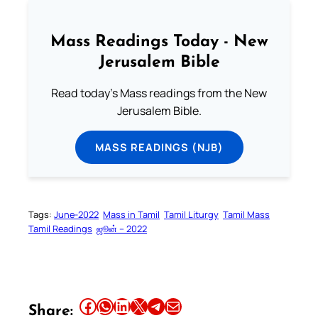
Mass Readings Today - New
Jerusalem Bible
Read today's Mass readings from the New
Jerusalem Bible.
MASS READINGS (NJB)
Tags:
June-2022
Mass in Tamil
Tamil Liturgy
Tamil Mass
Tamil Readings
ஜூன் – 2022
Share this article on Facebook
Share this article on WhatsApp
Share this article on LinkedIn
Share this article on X
Share this article on Telegram
Email this Article
Share: