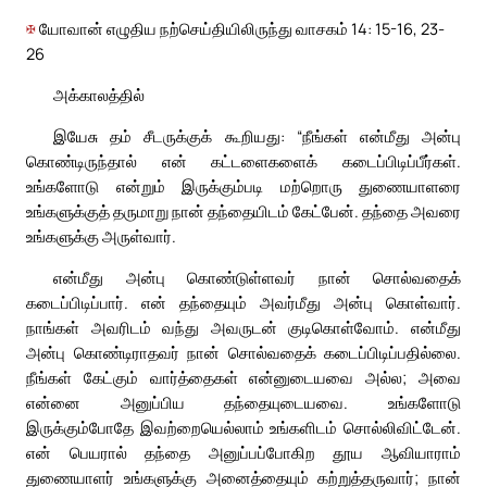
✠
யோவான் எழுதிய நற்செய்தியிலிருந்து வாசகம் 14: 15-16, 23-
26
அக்காலத்தில்
இயேசு தம் சீடருக்குக் கூறியது: “நீங்கள் என்மீது அன்பு
கொண்டிருந்தால் என் கட்டளைகளைக் கடைப்பிடிப்பீர்கள்.
உங்களோடு என்றும் இருக்கும்படி மற்றொரு துணையாளரை
உங்களுக்குத் தருமாறு நான் தந்தையிடம் கேட்பேன். தந்தை அவரை
உங்களுக்கு அருள்வார்.
என்மீது அன்பு கொண்டுள்ளவர் நான் சொல்வதைக்
கடைப்பிடிப்பார். என் தந்தையும் அவர்மீது அன்பு கொள்வார்.
நாங்கள் அவரிடம் வந்து அவருடன் குடிகொள்வோம். என்மீது
அன்பு கொண்டிராதவர் நான் சொல்வதைக் கடைப்பிடிப்பதில்லை.
நீங்கள் கேட்கும் வார்த்தைகள் என்னுடையவை அல்ல; அவை
என்னை அனுப்பிய தந்தையுடையவை. உங்களோடு
இருக்கும்போதே இவற்றையெல்லாம் உங்களிடம் சொல்லிவிட்டேன்.
என் பெயரால் தந்தை அனுப்பப்போகிற தூய ஆவியாராம்
துணையாளர் உங்களுக்கு அனைத்தையும் கற்றுத்தருவார்; நான்