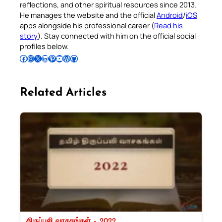
reflections, and other spiritual resources since 2013.
He manages the website and the official
Android
/
iOS
apps alongside his professional career (
Read his
story
). Stay connected with him on the official social
profiles below.
Follow Pradeep on Facebook
Follow Pradeep on Instagram
Follow Pradeep on X
Follow Pradeep on LinkedIn
Follow Pradeep on Pinterest
Subscribe to Pradeep’s Youtube Channel
Follow Pradeep on WordPress
Follow Pradeep on GitHub
Related Articles
திருப்பலி வாசகங்கள் – 2022