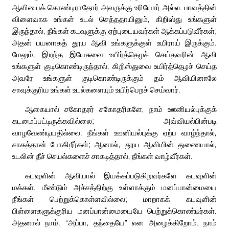
ஆவியைக் கொண்டிராதோர் அவருக்கு உரியோர் அல்ல. பாவத்தின்
விளைவாக உங்கள் உடல் செத்ததாயினும், கிறிஸ்து உங்களுள்
இருந்தால், நீங்கள் கடவுளுக்கு ஏற்புடையவர்கள் ஆக்கப்படுவீர்கள்;
அதன் பயனாகத் தூய ஆவி உங்களுக்குள் உயிராய் இருக்கும்.
மேலும், இறந்த இயேசுவை உயிர்த்தெழச் செய்தவரின் ஆவி
உங்களுள் குடிகொண்டிருந்தால், கிறிஸ்துவை உயிர்த்தெழச் செய்த
அவரே உங்களுள் குடிகொண்டிருக்கும் தம் ஆவியினாலே
சாவுக்குரிய உங்கள் உடல்களையும் உயிர்பெறச் செய்வார்.
ஆகையால் சகோதரர் சகோதரிகளே, நாம் ஊனியல்புக்குக்
கடமைப்பட்டிருக்கவில்லை; அவ்வியல்பின்படி
வாழவேண்டியதில்லை. நீங்கள் ஊனியல்புக்கு ஏற்ப வாழ்ந்தால்,
சாகத்தான் போகிறீர்கள்; ஆனால், தூய ஆவியின் துணையால்,
உடலின் தீச் செயல்களைச் சாகடித்தால், நீங்கள் வாழ்வீர்கள்.
கடவுளின் ஆவியால் இயக்கப்படுகிறவர்களே கடவுளின்
மக்கள். மீண்டும் அச்சத்திற்கு உள்ளாக்கும் மனப்பான்மையை
நீங்கள் பெற்றுக்கொள்ளவில்லை; மாறாகக் கடவுளின்
பிள்ளைகளுக்குரிய மனப்பான்மையையே பெற்றுக்கொண்டீர்கள்.
அதனால் நாம், “அப்பா, தந்தையே” என அழைக்கிறோம். நாம்