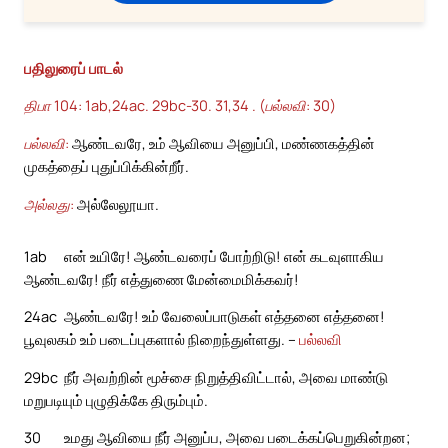
பதிலுரைப் பாடல்
திபா 104: 1ab,24ac. 29bc-30. 31,34 . (பல்லவி: 30)
பல்லவி:
ஆண்டவரே, உம் ஆவியை அனுப்பி, மண்ணகத்தின்
முகத்தைப் புதுப்பிக்கின்றீர்.
அல்லது:
அல்லேலூயா.
1ab
என் உயிரே! ஆண்டவரைப் போற்றிடு! என் கடவுளாகிய
ஆண்டவரே! நீர் எத்துணை மேன்மைமிக்கவர்!
24ac
ஆண்டவரே! உம் வேலைப்பாடுகள் எத்தனை எத்தனை!
பூவுலகம் உம் படைப்புகளால் நிறைந்துள்ளது. –
பல்லவி
29bc
நீர் அவற்றின் மூச்சை நிறுத்திவிட்டால், அவை மாண்டு
மறுபடியும் புழுதிக்கே திரும்பும்.
30
உமது ஆவியை நீர் அனுப்ப, அவை படைக்கப்பெறுகின்றன;