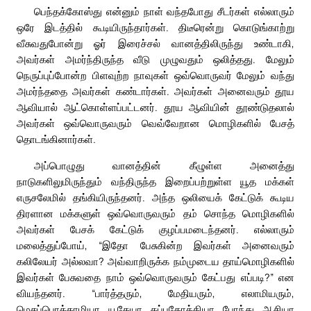
பெந்தக்கோஸ்து என்னும் நாள் வந்தபோது சீடர்கள் எல்லாரும்
ஒரே இடத்தில் கூடியிருந்தார்கள். திடீரென்று கொடுங்காற்று
வீசுவதுபோன்று ஓர் இரைச்சல் வானத்திலிருந்து உண்டாகி,
அவர்கள் அமர்ந்திருந்த வீடு முழுவதும் ஒலித்தது. மேலும்
நெருப்புப்போன்ற பிளவுற்ற நாவுகள் ஒவ்வொருவர் மேலும் வந்து
அமர்ந்ததை அவர்கள் கண்டார்கள். அவர்கள் அனைவரும் தூய
ஆவியால் ஆட்கொள்ளப்பட்டனர். தூய ஆவியின் தூண்டுதலால்
அவர்கள் ஒவ்வொருவரும் வெவ்வேறான மொழிகளில் பேசத்
தொடங்கினார்கள்.
அப்பொழுது வானத்தின் கீழுள்ள அனைத்து
நாடுகளிலுமிருந்தும் வந்திருந்த இறைப்பற்றுள்ள யூத மக்கள்
எருசலேமில் தங்கியிருந்தனர். அந்த ஒலியைக் கேட்டுக் கூடிய
திரளான மக்களுள் ஒவ்வொருவரும் தம் சொந்த மொழிகளில்
அவர்கள் பேசக் கேட்டுக் குழப்பமடைந்தனர். எல்லாரும்
மலைத்துப்போய், “இதோ பேசுகின்ற இவர்கள் அனைவரும்
கலிலேயர் அல்லவா? அவ்வாறிருக்க நம்முடைய தாய்மொழிகளில்
இவர்கள் பேசுவதை நாம் ஒவ்வொருவரும் கேட்பது எப்படி?” என
வியந்தனர். “பார்த்தரும், மேதியரும், எலாமியரும்,
மெசப்பொத்தாமியா, யூதேயா, கப்பதோக்கியா, போந்து, ஆசியா