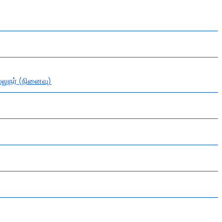
லுநர் (நினைவு)