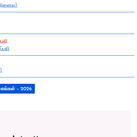
ி.நினைவு)
்பலி
ப்பலி
)
ாசகங்கள் – 2026