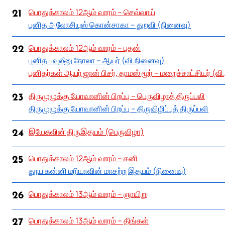
பொதுக்காலம் 12ஆம் வாரம் – செவ்வாய்
21
புனித அலோசியுஸ் கொன்சாகா – துறவி (நினைவு)
பொதுக்காலம் 12ஆம் வாரம் – புதன்
22
புனித பவுலீனு நோலா – ஆயர் (வி.நினைவு)
புனிதர்கள் ஆயர் ஜான் பிசர், தாமஸ் மூர் – மறைச்சாட்சியர் (வ
திருமுழுக்கு யோவானின் பிறப்பு – பெருவிழாத் திருப்பலி
23
திருமுழுக்கு யோவானின் பிறப்பு – திருவிழிப்புத் திருப்பலி
இயேசுவின் திருஇதயம் (பெருவிழா)
24
பொதுக்காலம் 12ஆம் வாரம் – சனி
25
தூய கன்னி மரியாவின் மாசற்ற இதயம் (நினைவு)
பொதுக்காலம் 13ஆம் வாரம் – ஞாயிறு
26
பொதுக்காலம் 13ஆம் வாரம் – திங்கள்
27