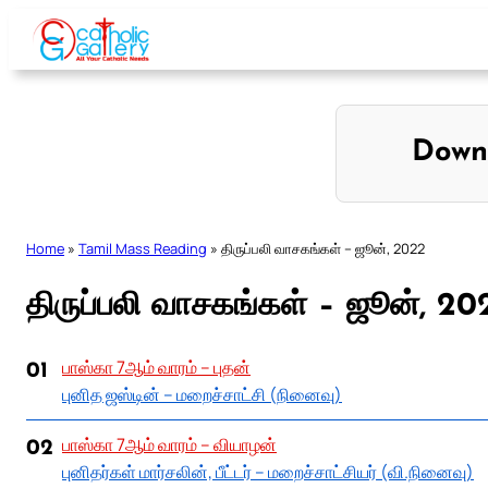
Skip
to
content
Down
Home
»
Tamil Mass Reading
»
திருப்பலி வாசகங்கள் – ஜூன், 2022
திருப்பலி வாசகங்கள் – ஜூன், 20
பாஸ்கா 7ஆம் வாரம் – புதன்
01
புனித ஜஸ்டின் – மறைச்சாட்சி (நினைவு)
பாஸ்கா 7ஆம் வாரம் – வியாழன்
02
புனிதர்கள் மார்சலின், பீட்டர் – மறைச்சாட்சியர் (வி.நினைவு)