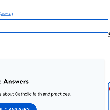
(நினைவு)
Follow us 
c Answers
about Catholic faith and practices.
OLIC ANSWERS