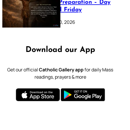
Lenten Preparation – Day
39: Good Friday
February 20, 2026
Download our App
Get our official
Catholic Gallery app
for daily Mass
readings, prayers & more