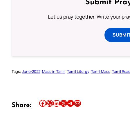
Submit Pray
Let us pray together. Write your pr
SUBMI
Tags:
June-2022
Mass in Tamil
Tamil Liturgy
Tamil Mass
Tamil Rea
Share this article on Facebook
Share this article on WhatsApp
Share this article on LinkedIn
Share this article on X
Share this article on Telegram
Email this Article
Share: