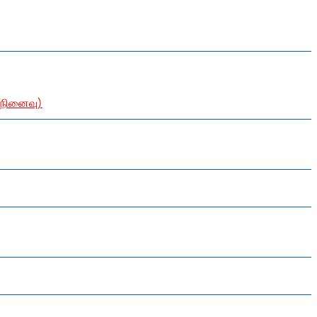
ி.நினைவு)