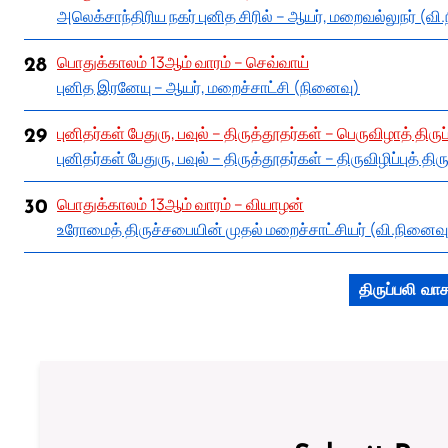
அலெக்சாந்திரிய நகர் புனித சிரில் – ஆயர், மறைவல்லுநர் (வ
பொதுக்காலம் 13ஆம் வாரம் – செவ்வாய்
28
புனித இரனேயு – ஆயர், மறைச்சாட்சி (நினைவு)
புனிதர்கள் பேதுரு, பவுல் – திருத்தூதர்கள் – பெருவிழாத் திருப
29
புனிதர்கள் பேதுரு, பவுல் – திருத்தூதர்கள் – திருவிழிப்புத் திரு
பொதுக்காலம் 13ஆம் வாரம் – வியாழன்
30
உரோமைத் திருச்சபையின் முதல் மறைச்சாட்சியர் (வி.நினைவு
திருப்பலி வ