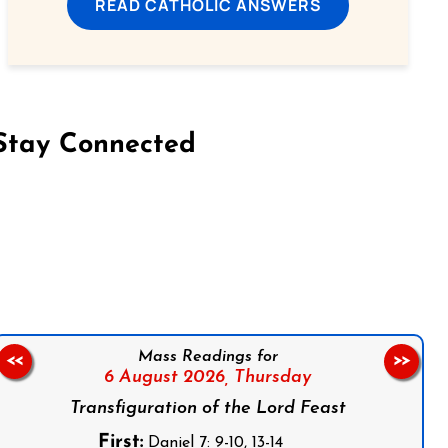
READ CATHOLIC ANSWERS
Stay Connected
on Facebook
Follow us on Instagram
Follow us on X
Subscribe to our YouTube Channel
Follow us on WhatsApp
Mass Readings for
<<
>>
6 August 2026,
Thursday
Transfiguration of the Lord Feast
First:
Daniel 7: 9-10, 13-14