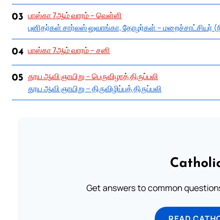
பாஸ்கா 7ஆம் வாரம் – வெள்ளி
03
புனிதர்கள் சார்லஸ் லுவாங்கா, தோழர்கள் – மறைச்சாட்சியர் 
பாஸ்கா 7ஆம் வாரம் – சனி
04
தூய ஆவி ஞாயிறு – பெருவிழாத் திருப்பலி
05
தூய ஆவி ஞாயிறு – திருவிழிப்புத் திருப்பலி
Catholi
Get answers to common questions 
READ CATH