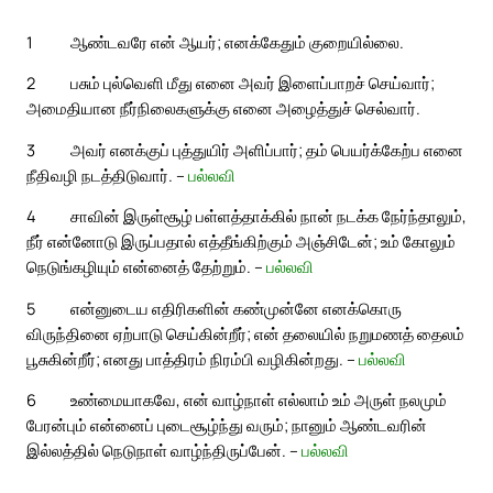
1
ஆண்டவரே என் ஆயர்; எனக்கேதும் குறையில்லை.
2
பசும் புல்வெளி மீது எனை அவர் இளைப்பாறச் செய்வார்;
அமைதியான நீர்நிலைகளுக்கு எனை அழைத்துச் செல்வார்.
3
அவர் எனக்குப் புத்துயிர் அளிப்பார்; தம் பெயர்க்கேற்ப எனை
நீதிவழி நடத்திடுவார். –
பல்லவி
4
சாவின் இருள்சூழ் பள்ளத்தாக்கில் நான் நடக்க நேர்ந்தாலும்,
நீர் என்னோடு இருப்பதால் எத்தீங்கிற்கும் அஞ்சிடேன்; உம் கோலும்
நெடுங்கழியும் என்னைத் தேற்றும். –
பல்லவி
5
என்னுடைய எதிரிகளின் கண்முன்னே எனக்கொரு
விருந்தினை ஏற்பாடு செய்கின்றீர்; என் தலையில் நறுமணத் தைலம்
பூசுகின்றீர்; எனது பாத்திரம் நிரம்பி வழிகின்றது. –
பல்லவி
6
உண்மையாகவே, என் வாழ்நாள் எல்லாம் உம் அருள் நலமும்
பேரன்பும் என்னைப் புடைசூழ்ந்து வரும்; நானும் ஆண்டவரின்
இல்லத்தில் நெடுநாள் வாழ்ந்திருப்பேன். –
பல்லவி