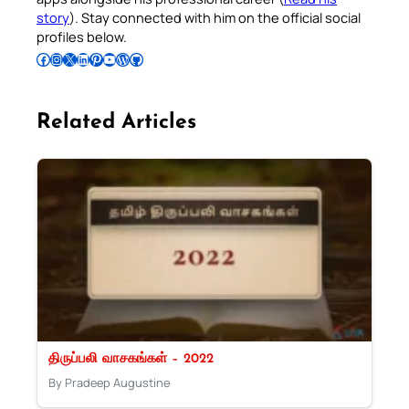
story
). Stay connected with him on the official social
profiles below.
Follow Pradeep on Facebook
Follow Pradeep on Instagram
Follow Pradeep on X
Follow Pradeep on LinkedIn
Follow Pradeep on Pinterest
Subscribe to Pradeep’s Youtube Channel
Follow Pradeep on WordPress
Follow Pradeep on GitHub
Related Articles
திருப்பலி வாசகங்கள் – 2022
By Pradeep Augustine