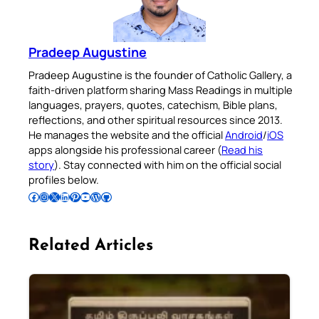
Pradeep Augustine
Pradeep Augustine is the founder of Catholic Gallery, a
faith-driven platform sharing Mass Readings in multiple
languages, prayers, quotes, catechism, Bible plans,
reflections, and other spiritual resources since 2013.
He manages the website and the official
Android
/
iOS
apps alongside his professional career (
Read his
story
). Stay connected with him on the official social
profiles below.
Follow Pradeep on Facebook
Follow Pradeep on Instagram
Follow Pradeep on X
Follow Pradeep on LinkedIn
Follow Pradeep on Pinterest
Subscribe to Pradeep’s Youtube Channel
Follow Pradeep on WordPress
Follow Pradeep on GitHub
Related Articles