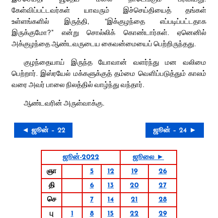
கேள்விப்பட்டவர்கள் யாவரும் இச்செய்தியைத் தங்கள்
உள்ளங்களில் இருத்தி, “இக்குழந்தை எப்படிப்பட்டதாக
இருக்குமோ?” என்று சொல்லிக் கொண்டார்கள். ஏனெனில்
அக்குழந்தை ஆண்டவருடைய கைவன்மையைப் பெற்றிருந்தது.
குழந்தையாய் இருந்த யோவான் வளர்ந்து மன வலிமை
பெற்றார். இஸ்ரயேல் மக்களுக்குத் தம்மை வெளிப்படுத்தும் காலம்
வரை அவர் பாலை நிலத்தில் வாழ்ந்து வந்தார்.
ஆண்டவரின் அருள்வாக்கு.
◄ ஜூன் – 22
ஜூன் – 24 ►
ஜூன்-2022
ஜூலை ►
ஞா
5
12
19
26
தி
6
13
20
27
செ
7
14
21
28
பு
1
8
15
22
29