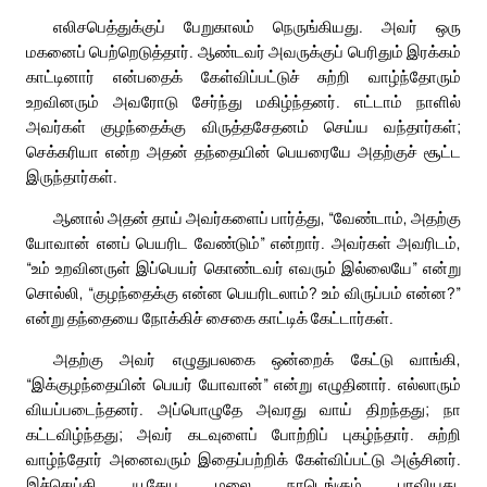
எலிசபெத்துக்குப் பேறுகாலம் நெருங்கியது. அவர் ஒரு
மகனைப் பெற்றெடுத்தார். ஆண்டவர் அவருக்குப் பெரிதும் இரக்கம்
காட்டினார் என்பதைக் கேள்விப்பட்டுச் சுற்றி வாழ்ந்தோரும்
உறவினரும் அவரோடு சேர்ந்து மகிழ்ந்தனர். எட்டாம் நாளில்
அவர்கள் குழந்தைக்கு விருத்தசேதனம் செய்ய வந்தார்கள்;
செக்கரியா என்ற அதன் தந்தையின் பெயரையே அதற்குச் சூட்ட
இருந்தார்கள்.
ஆனால் அதன் தாய் அவர்களைப் பார்த்து, “வேண்டாம், அதற்கு
யோவான் எனப் பெயரிட வேண்டும்” என்றார். அவர்கள் அவரிடம்,
“உம் உறவினருள் இப்பெயர் கொண்டவர் எவரும் இல்லையே” என்று
சொல்லி, “குழந்தைக்கு என்ன பெயரிடலாம்? உம் விருப்பம் என்ன?”
என்று தந்தையை நோக்கிச் சைகை காட்டிக் கேட்டார்கள்.
அதற்கு அவர் எழுதுபலகை ஒன்றைக் கேட்டு வாங்கி,
“இக்குழந்தையின் பெயர் யோவான்” என்று எழுதினார். எல்லாரும்
வியப்படைந்தனர். அப்பொழுதே அவரது வாய் திறந்தது; நா
கட்டவிழ்ந்தது; அவர் கடவுளைப் போற்றிப் புகழ்ந்தார். சுற்றி
வாழ்ந்தோர் அனைவரும் இதைப்பற்றிக் கேள்விப்பட்டு அஞ்சினர்.
இச்செய்தி யூதேய மலை நாடெங்கும் பரவியது.