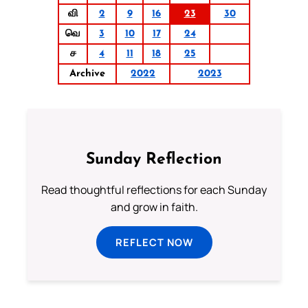
வி
2
9
16
23
30
வெ
3
10
17
24
ச
4
11
18
25
Archive
2022
2023
Sunday Reflection
Read thoughtful reflections for each Sunday
and grow in faith.
REFLECT NOW