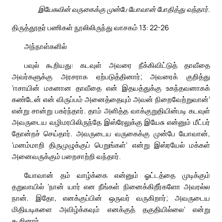
இயேசுவின் வருகைக்கு முன்பே யோவான் போதித்து வந்தார்.
திருத்தூதர் பணிகள் நூலிலிருந்து வாசகம் 13: 22-26
அந்நாள்களில்
பவுல் கூறியது: கடவுள் அவரை நீக்கிவிட்டுத் தாவீதை
அவர்களுக்கு அரசராக ஏற்படுத்தினார்; அவரைக் குறித்து
‘ஈசாயின் மகனான தாவீதை என் இதயத்துக்கு உகந்தவனாகக்
கண்டேன் என் விருப்பம் அனைத்தையும் அவன் நிறைவேற்றுவான்’
என்று சான்று பகர்ந்தார். தாம் அளித்த வாக்குறுதியின்படி கடவுள்
அவருடைய வழிமரபிலிருந்தே இஸ்ரேலுக்கு இயேசு என்னும் மீட்பர்
தோன்றச் செய்தார். அவருடைய வருகைக்கு முன்பே யோவான்,
‘மனம்மாறி திருமுழுக்குப் பெறுங்கள்’ என்று இஸ்ரயேல் மக்கள்
அனைவருக்கும் பறைசாற்றி வந்தார்.
யோவான் தம் வாழ்க்கை என்னும் ஓட்டத்தை முடிக்கும்
தறுவாயில் ‘நான் யார் என நீங்கள் நினைக்கிறீர்களோ அவரல்ல
நான். இதோ, எனக்குப்பின் ஒருவர் வருகிறார்; அவருடைய
மிதியடிகளை அவிழ்க்கவும் எனக்குத் தகுதியில்லை’ என்று
கூறினார்.