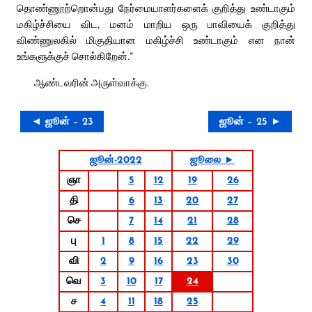
தொண்ணூற்றொன்பது நேர்மையாளர்களைக் குறித்து உண்டாகும்
மகிழ்ச்சியை விட, மனம் மாறிய ஒரு பாவியைக் குறித்து
விண்ணுலகில் மிகுதியான மகிழ்ச்சி உண்டாகும் என நான்
உங்களுக்குச் சொல்கிறேன்.”
ஆண்டவரின் அருள்வாக்கு.
◄ ஜூன் – 23
ஜூன் – 25 ►
ஜூன்-2022
ஜூலை ►
ஞா
5
12
19
26
தி
6
13
20
27
செ
7
14
21
28
பு
1
8
15
22
29
வி
2
9
16
23
30
வெ
3
10
17
24
ச
4
11
18
25