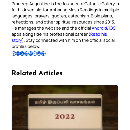
Pradeep Augustine is the founder of Catholic Gallery, a
faith-driven platform sharing Mass Readings in multiple
languages, prayers, quotes, catechism, Bible plans,
reflections, and other spiritual resources since 2013.
He manages the website and the official
Android
/
iOS
apps alongside his professional career (
Read his
story
). Stay connected with him on the official social
profiles below.
Follow Pradeep on Facebook
Follow Pradeep on Instagram
Follow Pradeep on X
Follow Pradeep on LinkedIn
Follow Pradeep on Pinterest
Subscribe to Pradeep’s Youtube Channel
Follow Pradeep on WordPress
Follow Pradeep on GitHub
Related Articles