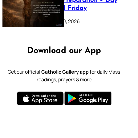
Lenten Preparation – Day
39: Good Friday
February 20, 2026
Download our App
Get our official
Catholic Gallery app
for daily Mass
readings, prayers & more