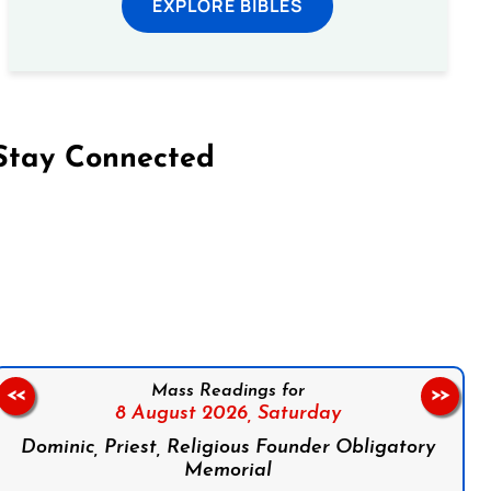
EXPLORE BIBLES
Stay Connected
on Facebook
Follow us on Instagram
Follow us on X
Subscribe to our YouTube Channel
Follow us on WhatsApp
Mass Readings for
<<
>>
8 August 2026,
Saturday
Dominic, Priest, Religious Founder Obligatory
Memorial