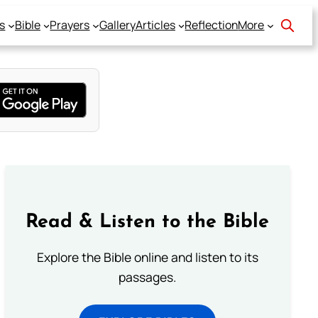
s
Bible
Prayers
Gallery
Articles
Reflection
More
Read & Listen to the Bible
Explore the Bible online and listen to its
passages.