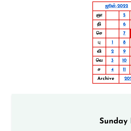
ஜூன்-2022
ஞா
5
தி
6
செ
7
பு
1
8
வி
2
9
வெ
3
10
ச
4
11
Archive
20
Sunday 