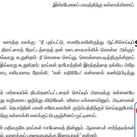
இஸ்ரயேலைப் பாவத்திற்கு உள்ளாக்கினாய்.
ைத்த வாக்கு: “நீ புறப்பட்டு, சமாரியாவிலிருந்து ஆட்சிசெய்யும்
 திராட்சைத் தோட்டத்தைத் தன் உடைமையாக்கிக் கொள்ள அங்குப்
்வாறு கூறுகிறார்: நீ கொலை செய்து, கொள்ளையடித்திருக்கிறாய்
்வாறு கூறுகிறார்: நாய்கள் நாபோத்தின் இரத்தத்தை நக்கிய அதே
Follow us 
ாபு எலியாவை நோக்கி, “என் எதிரியே! என்னைக் கண்டுபிடித்து
வர் பார்வையில் தீயதெனப்பட்டதைச் செய்யும் அளவுக்கு உன்னையே
 உனது வழிமரபை ஒழித்து விடுவேன். உரிமை மக்களாயினும், அடிமைகள்
். நெபாற்றின் மகன் எரோபவாமின் குடும்பத்திற்குச் செய்ததுபோல்,
ற்கு உள்ளாக்கி எனக்குப் பெருஞ்சினம் மூட்டினாய்.
் மதிலருகே நாய்கள் ஈசபேலைத் தின்னும். ஆகாபைச் சார்ந்தவர்கள்
தால், வானத்துப் பறவைகளுக்கு இரையாவர்” என்றார்.