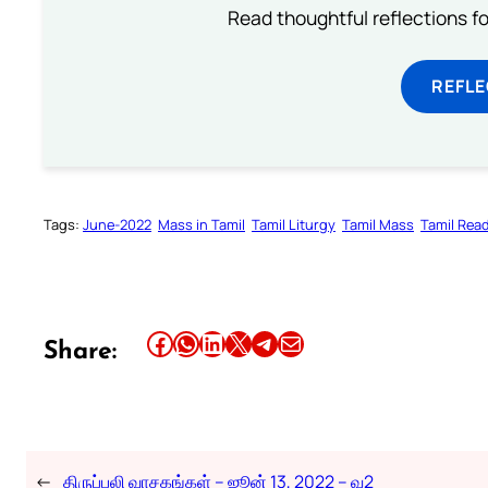
Read thoughtful reflections f
REFL
Tags:
June-2022
Mass in Tamil
Tamil Liturgy
Tamil Mass
Tamil Rea
Share this article on Facebook
Share this article on WhatsApp
Share this article on LinkedIn
Share this article on X
Share this article on Telegram
Email this Article
Share:
←
திருப்பலி வாசகங்கள் – ஜூன் 13, 2022 – வ2