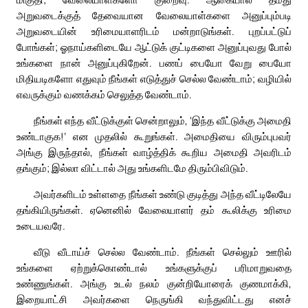
அறுவடைக்குத் தேவையான வேலையாள்களை அனுப்பும்படி
அறுவடையின் உரிமையாளரிடம் மன்றாடுங்கள். புறப்பட்டுப்
போங்கள்; ஓநாய்களிடையே ஆட்டுக் குட்டிகளை அனுப்புவது போல்
உங்களை நான் அனுப்புகிறேன். பணப் பையோ வேறு பையோ
மிதியடிகளோ எதுவும் நீங்கள் எடுத்துச் செல்ல வேண்டாம்; வழியில்
எவருக்கும் வணக்கம் செலுத்த வேண்டாம்.
நீங்கள் எந்த வீட்டுக்குள் சென்றாலும், ‘இந்த வீட்டுக்கு அமைதி
உண்டாகுக!’ என முதலில் கூறுங்கள். அமைதியை விரும்புபவர்
அங்கு இருந்தால், நீங்கள் வாழ்த்திக் கூறிய அமைதி அவரிடம்
தங்கும்; இல்லா விட்டால் அது உங்களிடமே திரும்பிவிடும்.
அவர்களிடம் உள்ளதை நீங்கள் உண்டு குடித்து அந்த வீட்டிலேயே
தங்கியிருங்கள். ஏனெனில் வேலையாளர் தம் கூலிக்கு உரிமை
உடையவரே.
வீடு வீடாய்ச் செல்ல வேண்டாம். நீங்கள் செல்லும் ஊரில்
உங்களை ஏற்றுக்கொண்டால் உங்களுக்குப் பரிமாறுவதை
உண்ணுங்கள். அங்கு உடல் நலம் குன்றியோரைக் குணமாக்கி,
இறையாட்சி அவர்களை நெருங்கி வந்துவிட்டது எனச்