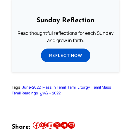
Sunday Reflection
Read thoughtful reflections for each Sunday
and grow in faith.
REFLECT NOW
Tags:
June-2022
Mass in Tamil
Tamil Liturgy
Tamil Mass
Tamil Readings
ஜூன் – 2022
Share this article on Facebook
Share this article on WhatsApp
Share this article on LinkedIn
Share this article on X
Share this article on Telegram
Email this Article
Share: