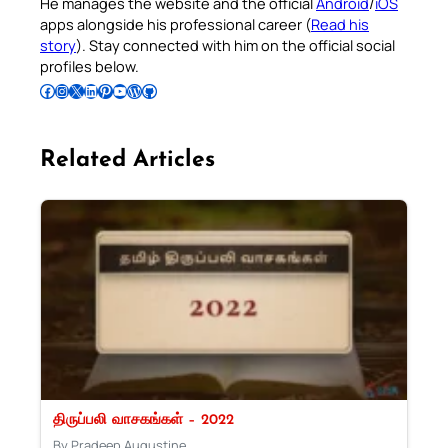
He manages the website and the official
Android
/
iOS
apps alongside his professional career (
Read his
story
). Stay connected with him on the official social
profiles below.
Follow Pradeep on Facebook
Follow Pradeep on Instagram
Follow Pradeep on X
Follow Pradeep on LinkedIn
Follow Pradeep on Pinterest
Subscribe to Pradeep’s Youtube Channel
Follow Pradeep on WordPress
Follow Pradeep on GitHub
Related Articles
திருப்பலி வாசகங்கள் – 2022
By Pradeep Augustine