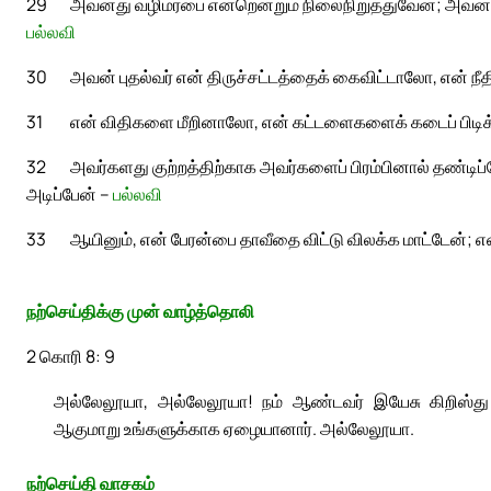
29
அவனது வழிமரபை என்றென்றும் நிலைநிறுத்துவேன்; அவ
பல்லவி
30
அவன் புதல்வர் என் திருச்சட்டத்தைக் கைவிட்டாலோ, என் நீ
31
என் விதிகளை மீறினாலோ, என் கட்டளைகளைக் கடைப் பிடிக
32
அவர்களது குற்றத்திற்காக அவர்களைப் பிரம்பினால் தண்டி
அடிப்பேன் –
பல்லவி
33
ஆயினும், என் பேரன்பை தாவீதை விட்டு விலக்க மாட்டேன்; எ
நற்செய்திக்கு முன் வாழ்த்தொலி
2 கொரி 8: 9
அல்லேலூயா, அல்லேலூயா! நம் ஆண்டவர் இயேசு கிறிஸ்து 
ஆகுமாறு உங்களுக்காக ஏழையானார். அல்லேலூயா.
நற்செய்தி வாசகம்