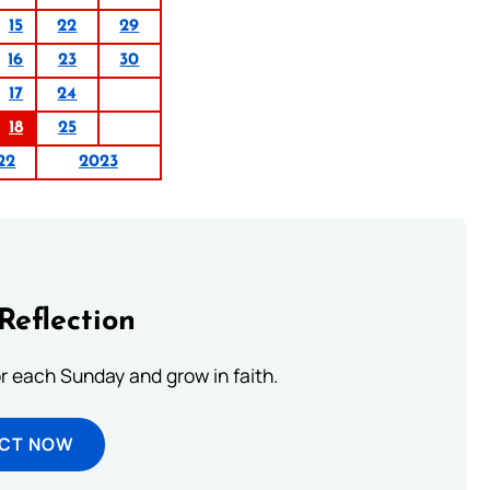
15
22
29
16
23
30
17
24
18
25
22
2023
Reflection
or each Sunday and grow in faith.
ECT NOW