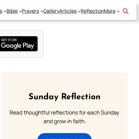
s
Bible
Prayers
Gallery
Articles
Reflection
More
Sunday Reflection
Read thoughtful reflections for each Sunday
and grow in faith.