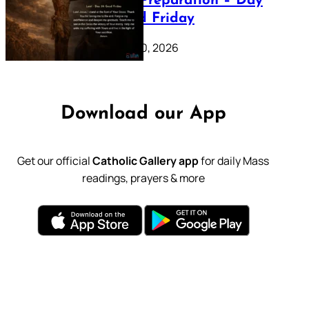
Lenten Preparation – Day
39: Good Friday
February 20, 2026
Download our App
Get our official
Catholic Gallery app
for daily Mass
readings, prayers & more