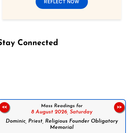
REFLECT NOW
Stay Connected
on Facebook
Follow us on Instagram
Follow us on X
Subscribe to our YouTube Channel
Follow us on WhatsApp
Mass Readings for
<<
>>
8 August 2026,
Saturday
Dominic, Priest, Religious Founder Obligatory
Memorial