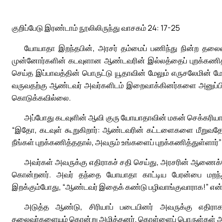
குறிப்பேடு இரண்டாம் நூலிலிருந்து வாசகம் 24: 17-25
யோயாதா இறந்தபின், அரசர் தம்மைப் பணிந்து நின்ற தல
முன்னோர்களின் கடவுளான ஆண்டவரின் இல்லத்தைப் புறக்கணித்
செய்த இப்பாவத்தின் பொருட்டு யூதாவின் மேலும் எருசலேமின் ம
வருவதற்கு ஆண்டவர் அவர்களிடம் இறைவாக்கினர்களை அனுப்பின
கொடுக்கவில்லை.
அப்போது கடவுளின் ஆவி குரு யோயாதாவின் மகன் செக்கரியாவ
“இதோ, கடவுள் கூறுகிறார்: ஆண்டவரின் கட்டளைகளை மீறுவதேன
நீங்கள் புறக்கணித்ததால், அவரும் உங்களைப் புறக்கணித்துள்ளார்” 
அவர்கள் அவருக்கு எதிராகச் சதி செய்து, அரசரின் ஆணைக்க
கொன்றனர். அவர் தந்தை யோயாதா காட்டிய பேரன்பை மறந்த
இறக்கும்போது, “ஆண்டவர் இதைக் கண்டு பழிவாங்குவாராக!” என்ற
அடுத்த ஆண்டு, சிரியாப் படையினர் அவருக்கு எதிராக வ
தலைவர்களையும் கொன்று அழித்தனர். கொள்ளைப் பொருள்கள் அ