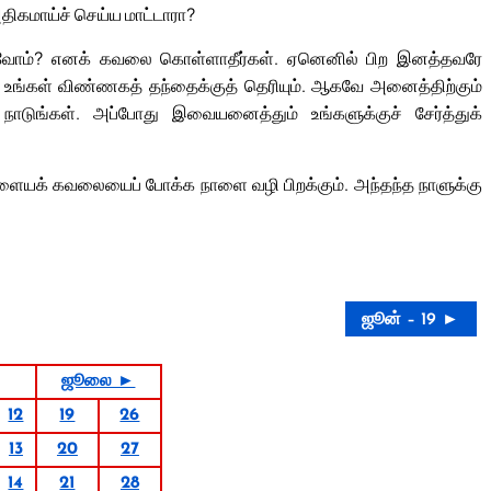
திகமாய்ச் செய்ய மாட்டாரா?
ோம்? எனக் கவலை கொள்ளாதீர்கள். ஏனெனில் பிற இனத்தவரே
 உங்கள் விண்ணகத் தந்தைக்குத் தெரியும். ஆகவே அனைத்திற்கும்
ாடுங்கள். அப்போது இவையனைத்தும் உங்களுக்குச் சேர்த்துக்
ையக் கவலையைப் போக்க நாளை வழி பிறக்கும். அந்தந்த நாளுக்கு
ஜூன் – 19 ►
ஜூலை ►
12
19
26
13
20
27
14
21
28