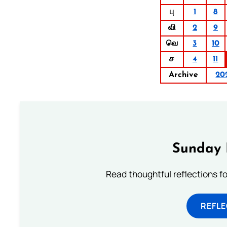
பு
1
8
வி
2
9
வெ
3
10
ச
4
11
Archive
20
Sunday 
Read thoughtful reflections f
REFL