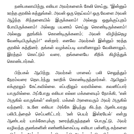
நண்பகலாயிற்று, எலியா அவர்களைக் கேலி செய்து, “இன்னும்
உரத்த குரலில் கத்துங்கள். அவன் ஒரு தெய்வம்! ஒரு வேளை அவன்
ஆழ்ந்த சிந்தனையில் இருக்கலாம்! அல்லது ஒதுக்குப்புறம்
போயிருக்கலாம்! அல்லது பயணம் செய்து கொண்டிருக்கலாம்!
அல்லது தூங்கிக் கொண்டிருக்கலாம்; அவன் விழித்தெழ
வேண்டியிருக்கும்!” என்றார். எனவே அவர்கள் இன்னும் உரத்த
குரலில் கத்தினர். தங்கள் வழக்கப்படி வாளினாலும் வேலினாலும்,
இரத்தம் கொட்டும் வரை, தங்களையே கீறிக் கிழித்துக்
கொண்டார்கள்.
பிற்பகல் ஆயிற்று. அவர்கள் மாலைப் பலி செலுத்தும்
நேரம்வரை தொடர்ந்து உளறிக் கொண்டிருந்தார்கள். ஆயினும்
எக்குரலும் கேட்கவில்லை. எப்பதிலும் வரவில்லை. கவனிப்பார்
யாருமில்லை. அப்போது எலியா எல்லா மக்களையும் நோக்கி, “என்
அருகில் வாருங்கள்” என்றார். மக்கள் அனைவரும் அவர் அருகில்
வந்தனர். உடனே எலியா அங்கே இடிந்து கிடந்த ஆண்டவரது
பலிபீடத்தைச் செப்பனிட்டார். ‘உன் பெயர் இஸ்ரயேல்’ என்று
ஆண்டவர் யாக்கோபுக்கு உரைத்திருந்ததன் பொருட்டு, அவர்
வழிவந்த குலங்களின் எண்ணிக்கைப்படி எலியா பன்னிரு கற்களை