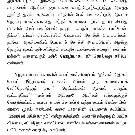
இருக்கின்றனர். இரண்டு காளைகளை எங்களிடம் கொண்டு
வாருங்கள். அவர்கள் ஒரு காளையைத் தேர்ந்தெடுத்து, அதைத்
துண்டு துண்டாக வெட்டி, விறகின் மேல் வைக்கட்டும்; ஆனால்
நெருப்பு வைக்கலாகாது. மற்றக் காளையை நான் தயார் செய்து
விறகின் மேல் வைப்பேன்; நானும் நெருப்பு வைக்க மாட்டேன்.
நீங்கள் உங்கள் தெய்வத்தின் பெயரைச் சொல்லி அழையுங்கள்.
நானோ ஆண்டவரின் பெயரைச் சொல்லி அழைப்பேன். அதற்கு
நெருப்பு மூலம் பதிலளிக்கும் கடவுளே உண்மைக் கடவுள்” என்றார்.
மக்கள் அனைவரும் பதில் மொழியாக, “நீர் சொல்வது சரியே”
என்றனர்.
பிறகு எலியா பாகாலின் பொய்வாக்கினரிடம், “நீங்கள் அதிகம்
பேராய் இருப்பதால் முதலில் நீங்கள் ஒரு காளையைத்
தேர்ந்தெடுத்துத் தயார் செய்யுங்கள்; ஆனால் நெருப்பு
மூட்டாதீர்கள்” என்றார். அவ்வாறே அவர்கள் தங்களுக்குக்
கொடுக்கப்பட்ட காளையைக் கொண்டு வந்து தயார் செய்த பின்,
காலை முதல் நண்பகல் வரை பாகாலின் பெயரைக் கூப்பிட்டு,
“பாகாலே! பதில் தாரும்” என்று கத்தினர். ஆனால் எக்குரலும் கேட்க
வில்லை; எப்பதிலும் வரவில்லை. எனவே அவர்கள் தாங்கள் கட்டிய
பலிபீடத்தைச் சுற்றி ஆடலாயினர்.