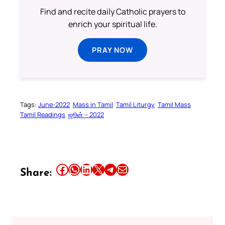
Find and recite daily Catholic prayers to
enrich your spiritual life.
PRAY NOW
Tags:
June-2022
Mass in Tamil
Tamil Liturgy
Tamil Mass
Tamil Readings
ஜூன் – 2022
Share this article on Facebook
Share this article on WhatsApp
Share this article on LinkedIn
Share this article on X
Share this article on Telegram
Email this Article
Share: