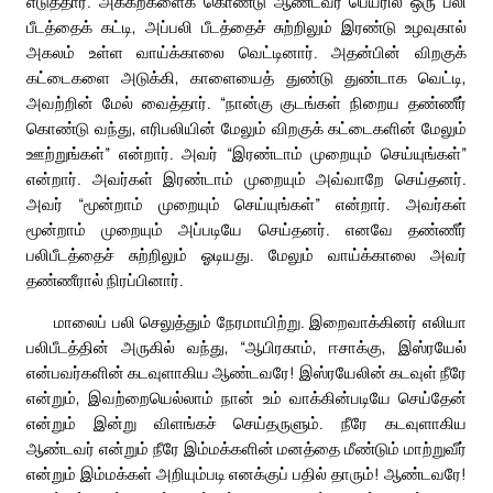
எடுத்தார். அக்கற்களைக் கொண்டு ஆண்டவர் பெயரில் ஒரு பலி
பீடத்தைக் கட்டி, அப்பலி பீடத்தைச் சுற்றிலும் இரண்டு உழவுகால்
அகலம் உள்ள வாய்க்காலை வெட்டினார். அதன்பின் விறகுக்
கட்டைகளை அடுக்கி, காளையைத் துண்டு துண்டாக வெட்டி,
அவற்றின் மேல் வைத்தார். “நான்கு குடங்கள் நிறைய தண்ணீர்
கொண்டு வந்து, எரிபலியின் மேலும் விறகுக் கட்டைகளின் மேலும்
ஊற்றுங்கள்” என்றார். அவர் “இரண்டாம் முறையும் செய்யுங்கள்”
என்றார். அவர்கள் இரண்டாம் முறையும் அவ்வாறே செய்தனர்.
அவர் “மூன்றாம் முறையும் செய்யுங்கள்” என்றார். அவர்கள்
மூன்றாம் முறையும் அப்படியே செய்தனர். எனவே தண்ணீர்
பலிபீடத்தைச் சுற்றிலும் ஓடியது. மேலும் வாய்க்காலை அவர்
தண்ணீரால் நிரப்பினார்.
மாலைப் பலி செலுத்தும் நேரமாயிற்று. இறைவாக்கினர் எலியா
பலிபீடத்தின் அருகில் வந்து, “ஆபிரகாம், ஈசாக்கு, இஸ்ரயேல்
என்பவர்களின் கடவுளாகிய ஆண்டவரே! இஸ்ரயேலின் கடவுள் நீரே
என்றும், இவற்றையெல்லாம் நான் உம் வாக்கின்படியே செய்தேன்
என்றும் இன்று விளங்கச் செய்தருளும். நீரே கடவுளாகிய
ஆண்டவர் என்றும் நீரே இம்மக்களின் மனத்தை மீண்டும் மாற்றுவீர்
என்றும் இம்மக்கள் அறியும்படி எனக்குப் பதில் தாரும்! ஆண்டவரே!