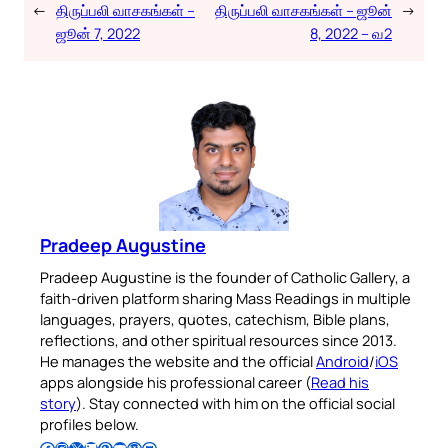
←
திருப்பலி வாசகங்கள் –
திருப்பலி வாசகங்கள் – ஜூன்
→
ஜூன் 7, 2022
8, 2022 – வ2
Pradeep Augustine
Pradeep Augustine is the founder of Catholic Gallery, a
faith-driven platform sharing Mass Readings in multiple
languages, prayers, quotes, catechism, Bible plans,
reflections, and other spiritual resources since 2013.
He manages the website and the official
Android
/
iOS
apps alongside his professional career (
Read his
story
). Stay connected with him on the official social
profiles below.
Follow Pradeep on Facebook
Follow Pradeep on Instagram
Follow Pradeep on X
Follow Pradeep on LinkedIn
Follow Pradeep on Pinterest
Subscribe to Pradeep’s Youtube Channel
Follow Pradeep on WordPress
Follow Pradeep on GitHub