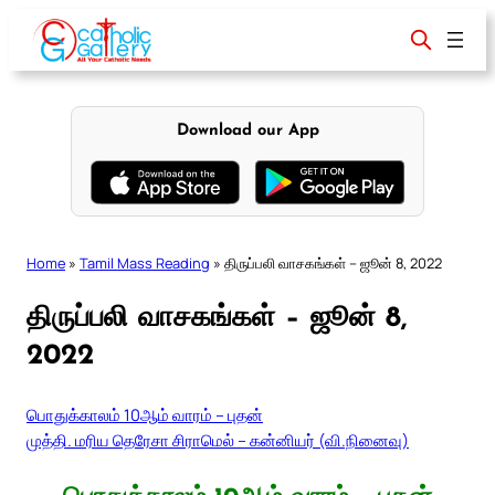
Skip
to
content
Download our App
Home
»
Tamil Mass Reading
»
திருப்பலி வாசகங்கள் – ஜூன் 8, 2022
திருப்பலி வாசகங்கள் – ஜூன் 8,
2022
பொதுக்காலம் 10ஆம் வாரம் – புதன்
முத்தி. மரிய தெரேசா சிராமெல் – கன்னியர் (வி.நினைவு)