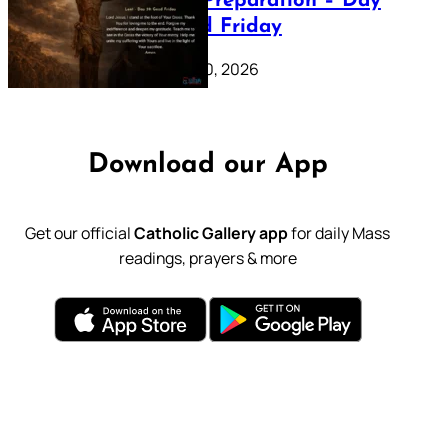
Lenten Preparation – Day
39: Good Friday
February 20, 2026
Download our App
Get our official
Catholic Gallery app
for daily Mass
readings, prayers & more