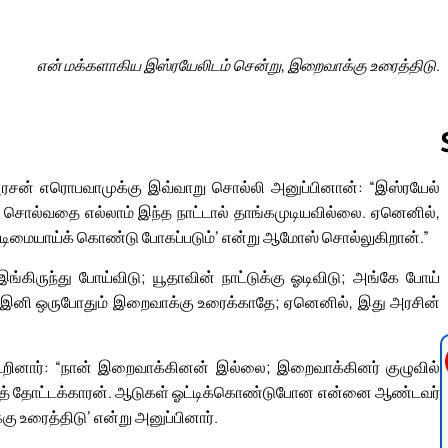
என் மக்களாகிய இஸ்ரயேலிடம் சென்று, இறைவாக்கு உரைத்திடு.
அரசன் எரொபவாமுக்கு இவ்வாறு சொல்லி அனுப்பினான்: “இஸ்ரயேல்
் சொல்வதை எல்லாம் இந்த நாட்டால் தாங்கமுடியவில்லை. ஏனெனில்,
Follow us 
டிமையாய்க் கொண்டு போகப்படும்’ என்று ஆமோஸ் சொல்லுகிறான்.”
ங்கிருந்து போய்விடு; யூதாவின் நாட்டுக்கு ஓடிவிடு; அங்கே போய்
ல் இனி ஒருபோதும் இறைவாக்கு உரைக்காதே; ஏனெனில், இது அரசின்
ூறினார்: “நான் இறைவாக்கினன் இல்லை; இறைவாக்கினர் குழுவில்
்திமரத் தோட்டக்காரன். ஆடுகள் ஓட்டிக்கொண்டுபோன என்னை ஆண்டவர்
ு உரைத்திடு’ என்று அனுப்பினார்.