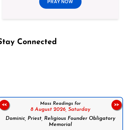
PRAY NOW
Stay Connected
on Facebook
Follow us on Instagram
Follow us on X
Subscribe to our YouTube Channel
Follow us on WhatsApp
Mass Readings for
<<
>>
8 August 2026,
Saturday
Dominic, Priest, Religious Founder Obligatory
Memorial