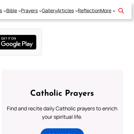
s
Bible
Prayers
Gallery
Articles
Reflection
More
Catholic Prayers
Find and recite daily Catholic prayers to enrich
your spiritual life.