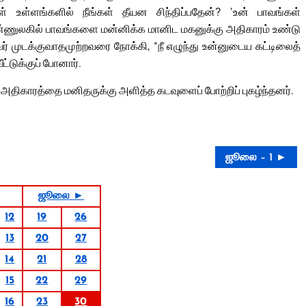
ள்ளங்களில் நீங்கள் தீயன சிந்திப்பதேன்? ‘உன் பாவங்கள்
 மண்ணுலகில் பாவங்களை மன்னிக்க மானிட மகனுக்கு அதிகாரம் உண்டு
் முடக்குவாதமுற்றவரை நோக்கி, “நீ எழுந்து உன்னுடைய கட்டிலைத்
ட்டுக்குப் போனார்.
அதிகாரத்தை மனிதருக்கு அளித்த கடவுளைப் போற்றிப் புகழ்ந்தனர்.
ஜூலை – 1 ►
ஜூலை ►
12
19
26
13
20
27
14
21
28
15
22
29
16
23
30