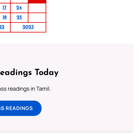
17
24
18
25
22
2023
Readings Today
s readings in Tamil.
SS READINGS