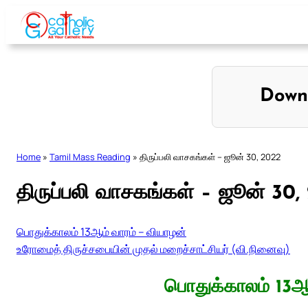
Skip
to
content
Down
Home
»
Tamil Mass Reading
»
திருப்பலி வாசகங்கள் – ஜூன் 30, 2022
திருப்பலி வாசகங்கள் – ஜூன் 30
பொதுக்காலம் 13ஆம் வாரம் – வியாழன்
உரோமைத் திருச்சபையின் முதல் மறைச்சாட்சியர் (வி.நினைவு)
பொதுக்காலம் 13ஆ