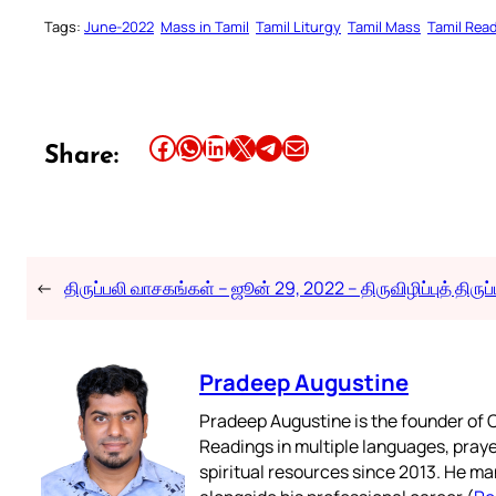
Tags:
June-2022
Mass in Tamil
Tamil Liturgy
Tamil Mass
Tamil Rea
Share this article on Facebook
Share this article on WhatsApp
Share this article on LinkedIn
Share this article on X
Share this article on Telegram
Email this Article
Share:
←
திருப்பலி வாசகங்கள் – ஜூன் 29, 2022 – திருவிழிப்புத் திருப
Pradeep Augustine
Pradeep Augustine is the founder of C
Readings in multiple languages, praye
spiritual resources since 2013. He ma