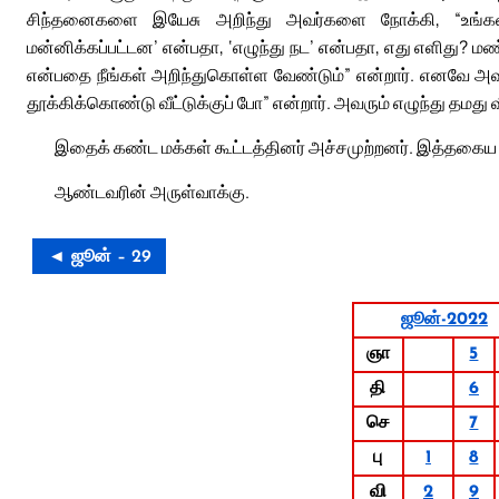
சிந்தனைகளை இயேசு அறிந்து அவர்களை நோக்கி, “உங்கள் உ
மன்னிக்கப்பட்டன’ என்பதா, ‘எழுந்து நட’ என்பதா, எது எளிது?
என்பதை நீங்கள் அறிந்துகொள்ள வேண்டும்” என்றார். எனவே அவர
தூக்கிக்கொண்டு வீட்டுக்குப் போ” என்றார். அவரும் எழுந்து தமது வீ
இதைக் கண்ட மக்கள் கூட்டத்தினர் அச்சமுற்றனர். இத்தகைய 
ஆண்டவரின் அருள்வாக்கு.
◄ ஜூன் – 29
ஜூன்-2022
ஞா
5
தி
6
செ
7
பு
1
8
வி
2
9