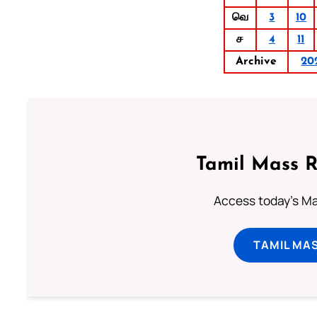
வெ
3
10
ச
4
11
Archive
20
Tamil Mass 
Access today's Mas
TAMIL MA