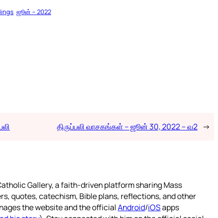
dings
ஜூன் – 2022
்பலி
திருப்பலி வாசகங்கள் – ஜூன் 30, 2022 – வ2
→
atholic Gallery, a faith-driven platform sharing Mass
rs, quotes, catechism, Bible plans, reflections, and other
nages the website and the official
Android
/
iOS
apps