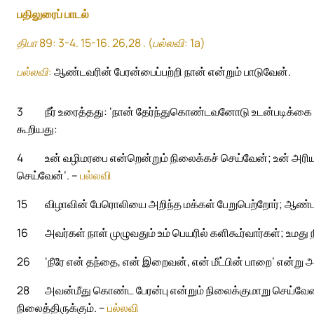
பதிலுரைப் பாடல்
திபா 89: 3-4. 15-16. 26,28 . (பல்லவி: 1a)
பல்லவி:
ஆண்டவரின் பேரன்பைப்பற்றி நான் என்றும் பாடுவேன்.
3
நீர் உரைத்தது: ‘நான் தேர்ந்துகொண்டவனோடு உடன்படிக்
கூறியது:
4
உன் வழிமரபை என்றென்றும் நிலைக்கச் செய்வேன்; உன்
செய்வேன்’. –
பல்லவி
15
விழாவின் பேரொலியை அறிந்த மக்கள் பேறுபெற்றோர்; ஆண்டவர
16
அவர்கள் நாள் முழுவதும் உம் பெயரில் களிகூர்வார்கள்; உம
26
‘நீரே என் தந்தை, என் இறைவன், என் மீட்பின் பாறை’ என்
28
அவன்மீது கொண்ட பேரன்பு என்றும் நிலைக்குமாறு செய்வே
நிலைத்திருக்கும். –
பல்லவி