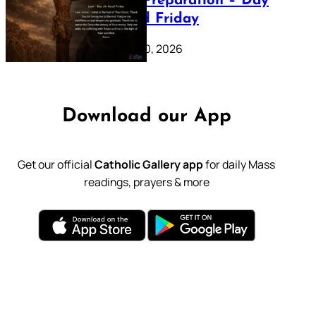
Lenten Preparation – Day
39: Good Friday
February 20, 2026
Download our App
Get our official
Catholic Gallery app
for daily Mass
readings, prayers & more