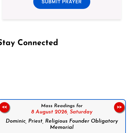
SUBMIT PRAYER
Stay Connected
on Facebook
Follow us on Instagram
Follow us on X
Subscribe to our YouTube Channel
Follow us on WhatsApp
Mass Readings for
<<
>>
8 August 2026,
Saturday
Dominic, Priest, Religious Founder Obligatory
Memorial