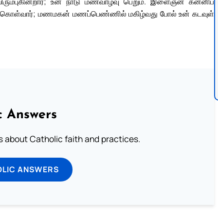
ரும்புகின்றார்; உன் நாடு மணவாழ்வு பெறும். இளைஞன் கன்னிப்
ொள்வார்; மணமகன் மணப்பெண்ணில் மகிழ்வது போல் உன் கடவுள்
c Answers
about Catholic faith and practices.
OLIC ANSWERS