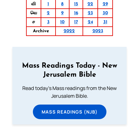
வி
1
8
15
22
29
வெ
2
9
16
23
30
ச
3
10
17
24
31
Archive
2022
2023
Mass Readings Today - New
Jerusalem Bible
Read today's Mass readings from the New
Jerusalem Bible.
MASS READINGS (NJB)