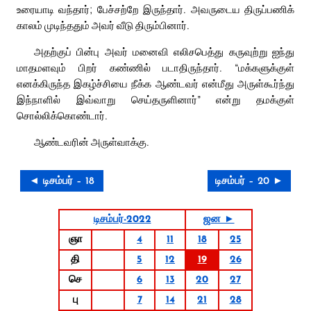
உரையாடி வந்தார்; பேச்சற்றே இருந்தார். அவருடைய திருப்பணிக்
காலம் முடிந்ததும் அவர் வீடு திரும்பினார்.
அதற்குப் பின்பு அவர் மனைவி எலிசபெத்து கருவுற்று ஐந்து
மாதமளவும் பிறர் கண்ணில் படாதிருந்தார். “மக்களுக்குள்
எனக்கிருந்த இகழ்ச்சியை நீக்க ஆண்டவர் என்மீது அருள்கூர்ந்து
இந்நாளில் இவ்வாறு செய்தருளினார்” என்று தமக்குள்
சொல்லிக்கொண்டார்.
ஆண்டவரின் அருள்வாக்கு.
◄ டிசம்பர் – 18
டிசம்பர் – 20 ►
டிசம்பர்-2022
ஜன ►
ஞா
4
11
18
25
தி
5
12
19
26
செ
6
13
20
27
பு
7
14
21
28