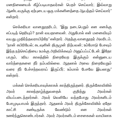
மனநிலையைக் கீழ்ப்படியாதவர்கள் பெறச் செய்வார்; இவ்வாறு
ஆண்டவருக்கு ஏற்புடைய ஒரு மக்களினத்தை ஆயத்தம் செய்வார்”
என்றார்.
செக்கரியா வானதூதரிடம், “இது நடைபெறும் என எனக்கு
எப்படித் தெரியும்? நான் வயதானவன். அதுபோல் என் மனைவியும்
வயது முதிர்ந்தவராயிற்றே” என்றார். அதற்கு வானதூதர் அவரிடம்,
“நான் கபிரியேல்; கடவுளின் திருமுன் நிற்பவன்; உம்மோடு பேசவும்
இந்த நற்செய்தியை உமக்கு அறிவிக்கவும் அனுப்பப்பட்டேன். இதோ
பாரும், உரிய காலத்தில் நிறைவேற இருக்கும் என்னுடைய
வார்த்தைகளை நீர் நம்பவில்லை. ஆதலால் அவை நிறைவேறும்
வரை நீர் பேச்சற்றவராய் இருப்பீர்; உம்மால் பேசவே இயலாது”
என்றார்.
மக்கள் செக்கரியாவுக்காகக் காத்திருந்தனர். திருக்கோவிலில்
அவர் காலந்தாழ்த்துவதைக் குறித்து அவர்கள்
வியப்படைந்தார்கள். அவர் வெளியே வந்தபோது அவர்களிடம்
பேசமுடியாமல் இருந்தார். ஆதலால் அவர் திருக்கோவிலில் ஏதோ
காட்சி கண்டிருக்க வேண்டும் என அவர்கள்
உணர்ந்துகொண்டார்கள். அவர் அவர்களிடம் சைகைகள் வாயிலாக