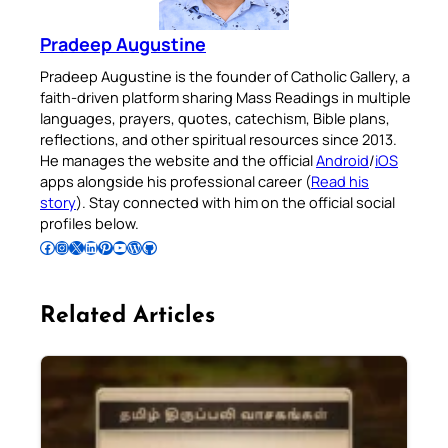
Pradeep Augustine
Pradeep Augustine is the founder of Catholic Gallery, a
faith-driven platform sharing Mass Readings in multiple
languages, prayers, quotes, catechism, Bible plans,
reflections, and other spiritual resources since 2013.
He manages the website and the official
Android
/
iOS
apps alongside his professional career (
Read his
story
). Stay connected with him on the official social
profiles below.
Follow Pradeep on Facebook
Follow Pradeep on Instagram
Follow Pradeep on X
Follow Pradeep on LinkedIn
Follow Pradeep on Pinterest
Subscribe to Pradeep’s Youtube Channel
Follow Pradeep on WordPress
Follow Pradeep on GitHub
Related Articles