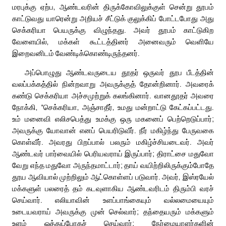
மரபுக்கு ஏற்ப, ஆண்டவரின் திருக்கோவிலுக்குள் சென்று தூபம்
காட்டுவது யாரென்று அறியச் சீட்டுக் குலுக்கிப் போட்டபோது அது
செக்கரியா பெயருக்கு விழுந்தது. அவர் தூபம் காட்டுகிற
வேளையில், மக்கள் கூட்டத்தினர் அனைவரும் வெளியே
இறைவனிடம் வேண்டிக்கொண்டிருந்தனர்.
அப்பொழுது ஆண்டவருடைய தூதர் ஒருவர் தூப பீடத்தின்
வலப்பக்கத்தில் நின்றவாறு அவருக்குத் தோன்றினார். அவரைக்
கண்டு செக்கரியா அச்சமுற்றுக் கலங்கினார். வானதூதர் அவரை
நோக்கி, “செக்கரியா, அஞ்சாதீர், உமது மன்றாட்டு கேட்கப்பட்டது.
உம் மனைவி எலிசபெத்து உமக்கு ஒரு மகனைப் பெற்றெடுப்பார்;
அவருக்கு யோவான் எனப் பெயரிடுவீர். நீர் மகிழ்ந்து பேருவகை
கொள்வீர். அவரது பிறப்பால் பலரும் மகிழ்ச்சியடைவர். அவர்
ஆண்டவர் பார்வையில் பெரியவராய் இருப்பார்; திராட்சை மதுவோ
வேறு எந்த மதுவோ அருந்தமாட்டார்; தாய் வயிற்றிலிருக்கும்போதே
தூய ஆவியால் முற்றிலும் ஆட்கொள்ளப் படுவார். அவர், இஸ்ரயேல்
மக்களுள் பலரைத் தம் கடவுளாகிய ஆண்டவரிடம் திரும்பி வரச்
செய்வார். எலியாவின் உளப்பாங்கையும் வல்லமையையும்
உடையவராய் அவருக்கு முன் செல்வார்; தந்தையரும் மக்களும்
உளம் ஒத்துப்போகச் செய்வார்; நேர்மையாளர்களின்