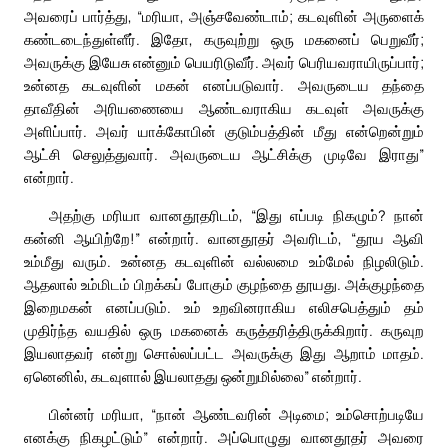
அவரைப் பார்த்து, “மரியா, அஞ்சவேண்டாம்; கடவுளின் அருளைக்
கண்டடைந்துள்ளீர். இதோ, கருவுற்று ஒரு மகனைப் பெறுவீர்;
அவருக்கு இயேசு என்னும் பெயரிடுவீர். அவர் பெரியவராயிருப்பார்;
உன்னத கடவுளின் மகன் எனப்படுவார். அவருடைய தந்தை
தாவீதின் அரியணையை ஆண்டவராகிய கடவுள் அவருக்கு
அளிப்பார். அவர் யாக்கோபின் குடும்பத்தின் மீது என்றென்றும்
ஆட்சி செலுத்துவார். அவருடைய ஆட்சிக்கு முடிவே இராது”
என்றார்.
அதற்கு மரியா வானதூதரிடம், “இது எப்படி நிகழும்? நான்
கன்னி ஆயிற்றே!” என்றார். வானதூதர் அவரிடம், “தூய ஆவி
உம்மீது வரும். உன்னத கடவுளின் வல்லமை உம்மேல் நிழலிடும்.
ஆதலால் உம்மிடம் பிறக்கப் போகும் குழந்தை தூயது. அக்குழந்தை
இறைமகன் எனப்படும். உம் உறவினராகிய எலிசபெத்தும் தம்
முதிர்ந்த வயதில் ஒரு மகனைக் கருத்தரித்திருக்கிறார். கருவுற
இயலாதவர் என்று சொல்லப்பட்ட அவருக்கு இது ஆறாம் மாதம்.
ஏனெனில், கடவுளால் இயலாதது ஒன்றுமில்லை” என்றார்.
பின்னர் மரியா, “நான் ஆண்டவரின் அடிமை; உம்சொற்படியே
எனக்கு நிகழட்டும்” என்றார். அப்பொழுது வானதூதர் அவரை