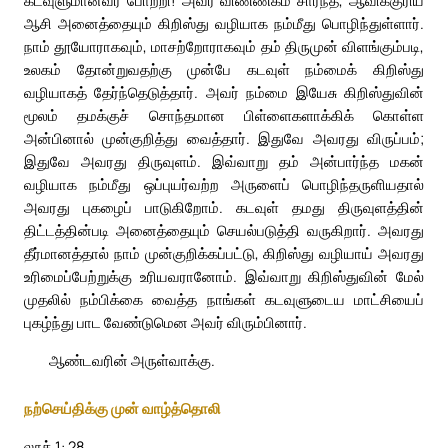
கடவுளுமானவர் போற்றி! அவர் விண்ணகம் சார்ந்த, ஆவிக்குரிய
ஆசி அனைத்தையும் கிறிஸ்து வழியாக நம்மீது பொழிந்துள்ளார்.
நாம் தூயோராகவும், மாசற்றோராகவும் தம் திருமுன் விளங்கும்படி,
உலகம் தோன்றுவதற்கு முன்பே கடவுள் நம்மைக் கிறிஸ்து
வழியாகத் தேர்ந்தெடுத்தார். அவர் நம்மை இயேசு கிறிஸ்துவின்
மூலம் தமக்குச் சொந்தமான பிள்ளைகளாக்கிக் கொள்ள
அன்பினால் முன்குறித்து வைத்தார். இதுவே அவரது விருப்பம்;
இதுவே அவரது திருவுளம். இவ்வாறு தம் அன்பார்ந்த மகன்
வழியாக நம்மீது ஒப்புயர்வற்ற அருளைப் பொழிந்தருளியதால்
அவரது புகழைப் பாடுகிறோம். கடவுள் தமது திருவுளத்தின்
திட்டத்தின்படி அனைத்தையும் செயல்படுத்தி வருகிறார். அவரது
தீர்மானத்தால் நாம் முன்குறிக்கப்பட்டு, கிறிஸ்து வழியாய் அவரது
உரிமைப்பேற்றுக்கு உரியவரானோம். இவ்வாறு கிறிஸ்துவின் மேல்
முதலில் நம்பிக்கை வைத்த நாங்கள் கடவுளுடைய மாட்சியைப்
புகழ்ந்து பாட வேண்டுமென அவர் விரும்பினார்.
ஆண்டவரின் அருள்வாக்கு.
நற்செய்திக்கு முன் வாழ்த்தொலி
லூக் 1: 28