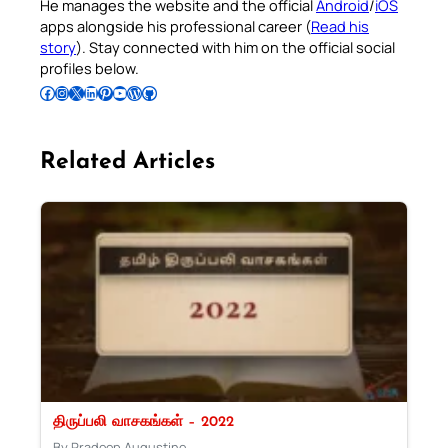
He manages the website and the official
Android
/
iOS
apps alongside his professional career (
Read his
story
). Stay connected with him on the official social
profiles below.
Follow Pradeep on Facebook
Follow Pradeep on Instagram
Follow Pradeep on X
Follow Pradeep on LinkedIn
Follow Pradeep on Pinterest
Subscribe to Pradeep’s Youtube Channel
Follow Pradeep on WordPress
Follow Pradeep on GitHub
Related Articles
திருப்பலி வாசகங்கள் – 2022
By Pradeep Augustine