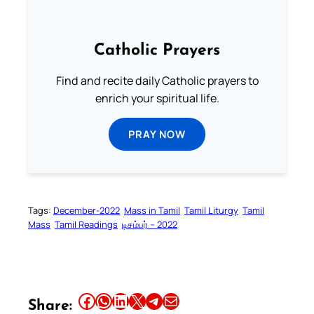
Catholic Prayers
Find and recite daily Catholic prayers to
enrich your spiritual life.
PRAY NOW
Tags:
December-2022
Mass in Tamil
Tamil Liturgy
Tamil
Mass
Tamil Readings
டிசம்பர் – 2022
Share this article on Facebook
Share this article on WhatsApp
Share this article on LinkedIn
Share this article on X
Share this article on Telegram
Email this Article
Share: