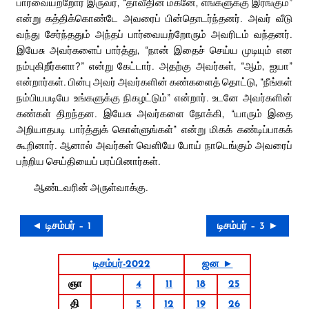
பார்வையற்றோர் இருவர், “தாவீதின் மகனே, எங்களுக்கு இரங்கும்”
என்று கத்திக்கொண்டே அவரைப் பின்தொடர்ந்தனர். அவர் வீடு
வந்து சேர்ந்ததும் அந்தப் பார்வையற்றோரும் அவரிடம் வந்தனர்.
இயேசு அவர்களைப் பார்த்து, “நான் இதைச் செய்ய முடியும் என
நம்புகிறீர்களா?” என்று கேட்டார். அதற்கு அவர்கள், “ஆம், ஐயா”
என்றார்கள். பின்பு அவர் அவர்களின் கண்களைத் தொட்டு, “நீங்கள்
நம்பியபடியே உங்களுக்கு நிகழட்டும்” என்றார். உடனே அவர்களின்
கண்கள் திறந்தன. இயேசு அவர்களை நோக்கி, “யாரும் இதை
அறியாதபடி பார்த்துக் கொள்ளுங்கள்” என்று மிகக் கண்டிப்பாகக்
கூறினார். ஆனால் அவர்கள் வெளியே போய் நாடெங்கும் அவரைப்
பற்றிய செய்தியைப் பரப்பினார்கள்.
ஆண்டவரின் அருள்வாக்கு.
◄ டிசம்பர் – 1
டிசம்பர் – 3 ►
டிசம்பர்-2022
ஜன ►
ஞா
4
11
18
25
தி
5
12
19
26