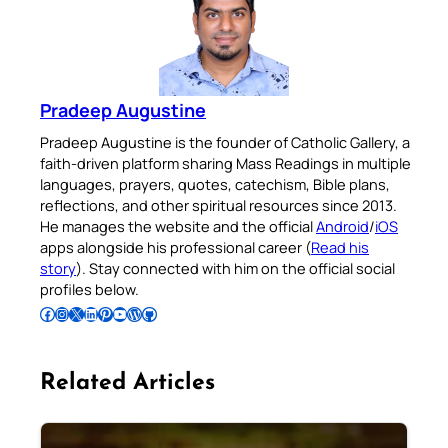
Pradeep Augustine
Pradeep Augustine is the founder of Catholic Gallery, a
faith-driven platform sharing Mass Readings in multiple
languages, prayers, quotes, catechism, Bible plans,
reflections, and other spiritual resources since 2013.
He manages the website and the official
Android
/
iOS
apps alongside his professional career (
Read his
story
). Stay connected with him on the official social
profiles below.
Follow Pradeep on Facebook
Follow Pradeep on Instagram
Follow Pradeep on X
Follow Pradeep on LinkedIn
Follow Pradeep on Pinterest
Subscribe to Pradeep’s Youtube Channel
Follow Pradeep on WordPress
Follow Pradeep on GitHub
Related Articles