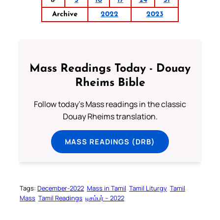
ச
3
10
17
24
31
Archive
2022
2023
Mass Readings Today - Douay
Rheims Bible
Follow today's Mass readings in the classic
Douay Rheims translation.
MASS READINGS (DRB)
Tags:
December-2022
Mass in Tamil
Tamil Liturgy
Tamil
Mass
Tamil Readings
டிசம்பர் – 2022