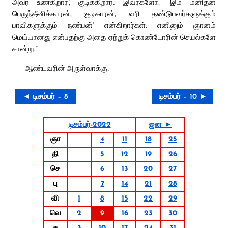
அவர் உண்கிறார்; குடிக்கிறார். இவர்களோ, ‘இம் மனிதன்
பெருந்தீனிக்காரன், குடிகாரன், வரி தண்டுபவர்களுக்கும்
பாவிகளுக்கும் நண்பன்’ என்கிறார்கள். எனினும் ஞானம்
மெய்யானது என்பதற்கு அதை ஏற்றுக் கொண்டோரின் செயல்களே
சான்று.”
ஆண்டவரின் அருள்வாக்கு.
◄ டிசம்பர் – 8
டிசம்பர் – 10 ►
டிசம்பர்-2022
ஜன ►
ஞா
4
11
18
25
தி
5
12
19
26
செ
6
13
20
27
பு
7
14
21
28
வி
1
8
15
22
29
வெ
2
9
16
23
30