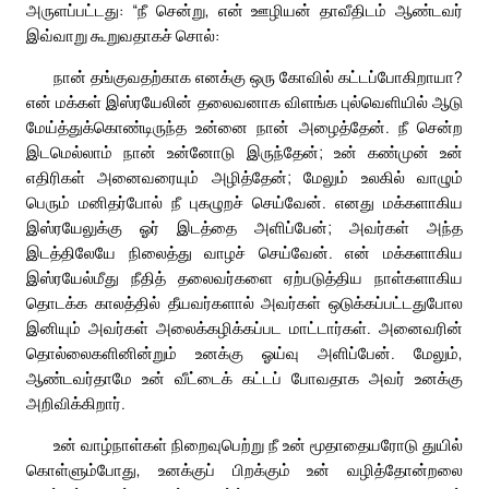
அருளப்பட்டது: “நீ சென்று, என் ஊழியன் தாவீதிடம் ஆண்டவர்
இவ்வாறு கூறுவதாகச் சொல்:
நான் தங்குவதற்காக எனக்கு ஒரு கோவில் கட்டப்போகிறாயா?
என் மக்கள் இஸ்ரயேலின் தலைவனாக விளங்க புல்வெளியில் ஆடு
மேய்த்துக்கொண்டிருந்த உன்னை நான் அழைத்தேன். நீ சென்ற
இடமெல்லாம் நான் உன்னோடு இருந்தேன்; உன் கண்முன் உன்
எதிரிகள் அனைவரையும் அழித்தேன்; மேலும் உலகில் வாழும்
பெரும் மனிதர்போல் நீ புகழுறச் செய்வேன். எனது மக்களாகிய
இஸ்ரயேலுக்கு ஓர் இடத்தை அளிப்பேன்; அவர்கள் அந்த
இடத்திலேயே நிலைத்து வாழச் செய்வேன். என் மக்களாகிய
இஸ்ரயேல்மீது நீதித் தலைவர்களை ஏற்படுத்திய நாள்களாகிய
தொடக்க காலத்தில் தீயவர்களால் அவர்கள் ஒடுக்கப்பட்டதுபோல
இனியும் அவர்கள் அலைக்கழிக்கப்பட மாட்டார்கள். அனைவரின்
தொல்லைகளினின்றும் உனக்கு ஓய்வு அளிப்பேன். மேலும்,
ஆண்டவர்தாமே உன் வீட்டைக் கட்டப் போவதாக அவர் உனக்கு
அறிவிக்கிறார்.
உன் வாழ்நாள்கள் நிறைவுபெற்று நீ உன் மூதாதையரோடு துயில்
கொள்ளும்போது, உனக்குப் பிறக்கும் உன் வழித்தோன்றலை