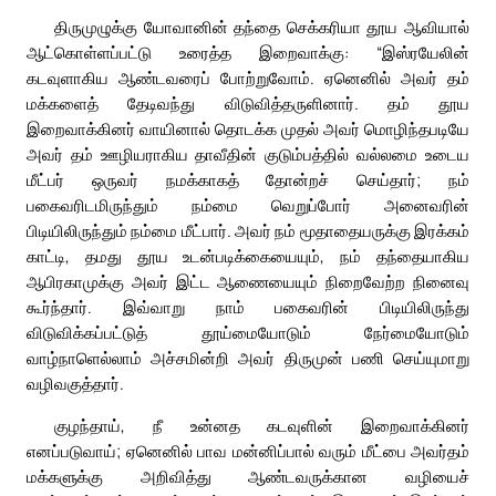
திருமுழுக்கு யோவானின் தந்தை செக்கரியா தூய ஆவியால்
ஆட்கொள்ளப்பட்டு உரைத்த இறைவாக்கு: “இஸ்ரயேலின்
கடவுளாகிய ஆண்டவரைப் போற்றுவோம். ஏனெனில் அவர் தம்
மக்களைத் தேடிவந்து விடுவித்தருளினார். தம் தூய
இறைவாக்கினர் வாயினால் தொடக்க முதல் அவர் மொழிந்தபடியே
அவர் தம் ஊழியராகிய தாவீதின் குடும்பத்தில் வல்லமை உடைய
மீட்பர் ஒருவர் நமக்காகத் தோன்றச் செய்தார்; நம்
பகைவரிடமிருந்தும் நம்மை வெறுப்போர் அனைவரின்
பிடியிலிருந்தும் நம்மை மீட்பார். அவர் நம் மூதாதையருக்கு இரக்கம்
காட்டி, தமது தூய உடன்படிக்கையையும், நம் தந்தையாகிய
ஆபிரகாமுக்கு அவர் இட்ட ஆணையையும் நிறைவேற்ற நினைவு
கூர்ந்தார். இவ்வாறு நாம் பகைவரின் பிடியிலிருந்து
விடுவிக்கப்பட்டுத் தூய்மையோடும் நேர்மையோடும்
வாழ்நாளெல்லாம் அச்சமின்றி அவர் திருமுன் பணி செய்யுமாறு
வழிவகுத்தார்.
குழந்தாய், நீ உன்னத கடவுளின் இறைவாக்கினர்
எனப்படுவாய்; ஏனெனில் பாவ மன்னிப்பால் வரும் மீட்பை அவர்தம்
மக்களுக்கு அறிவித்து ஆண்டவருக்கான வழியைச்