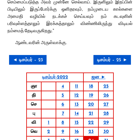
செம்மைப்படுத்த அவர் முன்னே செல்வாய். இருளிலும் இறப்பின்
பிடியிலும் இருப்போர்க்கு ஒளிதரவும், நம்முடைய கால்களை
அமைதி வழியில் நடக்கச் செய்யவும் நம் கடவுளின்
பரிவுள்ளத்தாலும் இரக்கத்தாலும் விண்ணிலிருந்து விடியல்
நம்மைத் தேடிவருகிறது.”
ஆண்டவரின் அருள்வாக்கு.
◄ டிசம்பர் – 23
டிசம்பர் – 25 ►
டிசம்பர்-2022
ஜன ►
ஞா
4
11
18
25
தி
5
12
19
26
செ
6
13
20
27
பு
7
14
21
28
வி
1
8
15
22
29
வெ
2
9
16
23
30