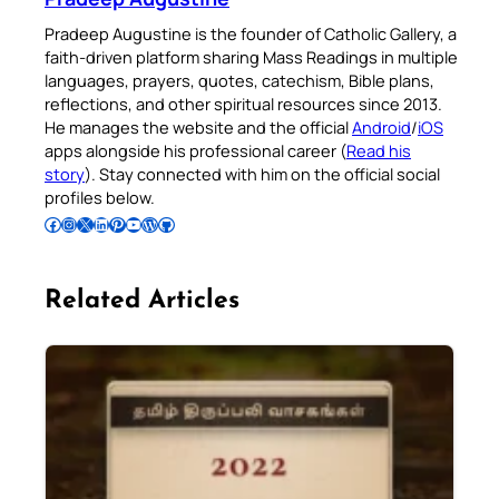
Pradeep Augustine is the founder of Catholic Gallery, a
faith-driven platform sharing Mass Readings in multiple
languages, prayers, quotes, catechism, Bible plans,
reflections, and other spiritual resources since 2013.
He manages the website and the official
Android
/
iOS
apps alongside his professional career (
Read his
story
). Stay connected with him on the official social
profiles below.
Follow Pradeep on Facebook
Follow Pradeep on Instagram
Follow Pradeep on X
Follow Pradeep on LinkedIn
Follow Pradeep on Pinterest
Subscribe to Pradeep’s Youtube Channel
Follow Pradeep on WordPress
Follow Pradeep on GitHub
Related Articles