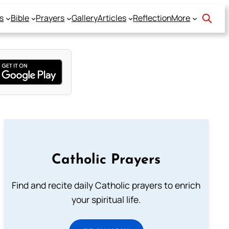
s
Bible
Prayers
Gallery
Articles
Reflection
More
Catholic Prayers
Find and recite daily Catholic prayers to enrich
your spiritual life.