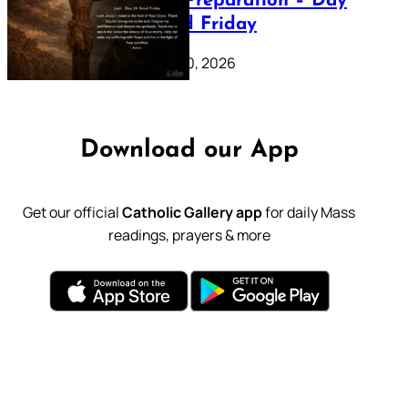
Lenten Preparation – Day
39: Good Friday
February 20, 2026
Download our App
Get our official
Catholic Gallery app
for daily Mass
readings, prayers & more