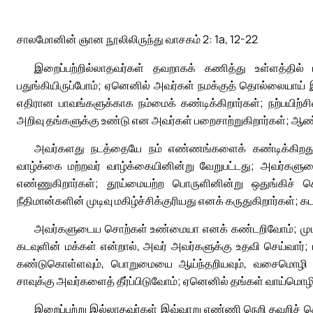
சாலமோனின் ஞான நூலிலிருந்து வாசகம் 2: 1a, 12-22
இறைப்பற்றில்லாதவர்கள் தவறாகக் கணித்து உள்ளத்தில் 
பதுங்கியிருப்போம்; ஏனெனில் அவர்கள் நமக்குத் தொல்லையாய் இரு
எதிரான பாவங்களுக்காக நம்மைக் கண்டிக்கிறார்கள்; நற்பயிற்சி
அறிவு தங்களுக்கு உண்டு என அவர்கள் பறைசாற்றுகிறார்கள்; 
அவர்களது நடத்தையே நம் எண்ணங்களைக் கண்டிக்கிறது; 
வாழ்க்கை மற்றவர் வாழ்க்கையினின்று வேறுபட்டது; அவர்கள
எண்ணுகிறார்கள்; தூய்மையற்ற பொருளினின்று ஒதுங்கிச் ச
நீதிமான்களின் முடிவு மகிழ்ச்சிக்குரியது எனக் கருதுகிறார்கள்; க
அவர்களுடைய சொற்கள் உண்மையா எனக் கண்டறிவோம்; முடிவி
கடவுளின் மக்கள் என்றால், அவர் அவர்களுக்கு உதவி செய்வார்
கண்டுகொள்ளவும், பொறுமையை ஆய்ந்தறியவும், வசைமொழி கூற
சாவுக்கு அவர்களைத் தீர்ப்பிடுவோம்; ஏனெனில் தங்கள் வாய்மொழிப்ப
இறைப்பற்று இல்லாதவர்கள் இவ்வாறு எண்ணி நெறி தவறிச் ச