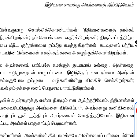
இழிவான சாவுக்கு அவர்களைத் தீர்ப்பிடுவோம்.
பின்வருமாறு சொல்லிக்கொண்டார்கள்: ‘நீதிமான்களைத் தாக்கப்
க்கிறார்கள்; நம் செயல்களை எதிர்க்கிறார்கள்; திருச்சட்டத்திற்கு
யை மீறிய குற்றங்களை நம்மீது சுமத்துகிறார்கள். கடவுளைப் பற்றிய
ஆண்டவரின் பிள்ளைகள் எனத் தங்களை அழைத்துக்கொள்கிறார்கள்.
அவர்களைப் பார்ப்பதே நமக்குத் துயரமாய் உள்ளது. அவர்களது
Follow us 
ுடைய வழிமுறைகள் மாறுபட்டவை. இழிந்தோர் என நம்மை அவர்கள்
ெல்வதுபோல நம்முடைய வழிகளினின்று விலகிச் செல்கிறார்கள்;
டவுள் தம் தந்தை எனப் பெருமை பாராட்டுகிறார்கள்.
ல் அவர்களுக்கு என்ன நிகழும் என ஆய்ந்தறிவோம். நீதிமான்கள்
; பகைவரிடமிருந்து அவர்களை விடுவிப்பார். அவர்களது கனிவினைக்
ியும் துன்புறுத்தியும் அவர்களைச் சோதித்தறிவோம். இழிவான
டி அவர்கள் பாதுகாப்புப் பெறுவார்கள்.’
ென்றார்கள். அவர்களின் தீயொழுக்கமே அவர்களைப் பார்வையற்றோர்