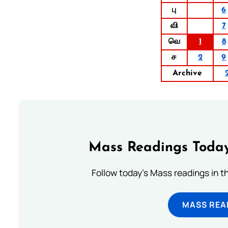
பு
6
வி
7
வெ
1
8
ச
2
9
Archive
Mass Readings Today
Follow today's Mass readings in t
MASS REA