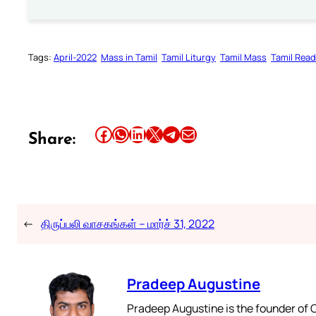
Tags:
April-2022
Mass in Tamil
Tamil Liturgy
Tamil Mass
Tamil Rea
Share this article on Facebook
Share this article on WhatsApp
Share this article on LinkedIn
Share this article on X
Share this article on Telegram
Email this Article
Share:
←
திருப்பலி வாசகங்கள் – மார்ச் 31, 2022
Pradeep Augustine
Pradeep Augustine is the founder of C