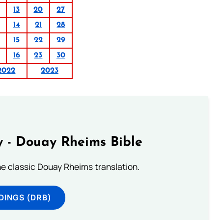
13
20
27
14
21
28
15
22
29
16
23
30
2022
2023
 - Douay Rheims Bible
he classic Douay Rheims translation.
DINGS (DRB)