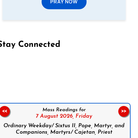
PRAY NOW
Stay Connected
on Facebook
Follow us on Instagram
Follow us on X
Subscribe to our YouTube Channel
Follow us on WhatsApp
Mass Readings for
<<
>>
7 August 2026,
Friday
Ordinary Weekday/ Sixtus II, Pope, Martyr, and
Companions, Martyrs/ Cajetan, Priest