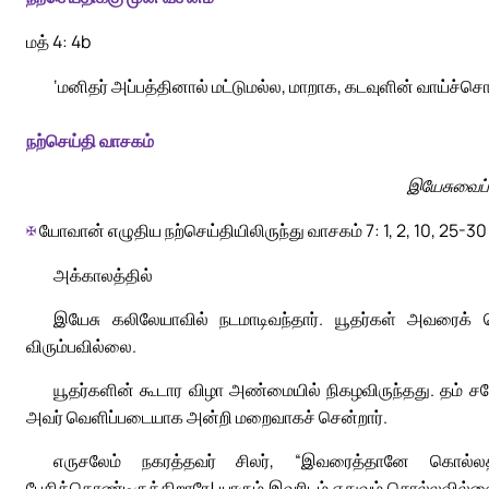
மத் 4: 4b
‘மனிதர் அப்பத்தினால் மட்டுமல்ல, மாறாக, கடவுளின் வாய்ச்சொ
நற்செய்தி வாசகம்
இயேசுவைப் 
✠
யோவான் எழுதிய நற்செய்தியிலிருந்து வாசகம் 7: 1, 2, 10, 25-30
அக்காலத்தில்
இயேசு கலிலேயாவில் நடமாடிவந்தார். யூதர்கள் அவரைக்
விரும்பவில்லை.
யூதர்களின் கூடார விழா அண்மையில் நிகழவிருந்தது. தம் சக
அவர் வெளிப்படையாக அன்றி மறைவாகச் சென்றார்.
எருசலேம் நகரத்தவர் சிலர், “இவரைத்தானே கொல்ல
பேசிக்கொண்டிருக்கிறாரே! யாரும் இவரிடம் எதுவும் சொல்லவ