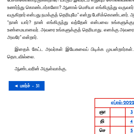
உணர்ந்து கொண்டார்களோ? ஆனால் மெசியா எங்கிருந்து வருவார் என
வருகிறார் என்பது நமக்குத் தெரியுமே” என்று பேசிக்கொண்டனர். 
“நான் யார்? நான் எங்கிருந்து வந்தேன் என்பவை உங்களுக்க
உண்மையானவர். அவரை உங்களுக்குத் தெரியாது. எனக்கு அவரைத் 
அவரே” என்றார்.
இதைக் கேட்ட அவர்கள் இயேசுவைப் பிடிக்க முயன்றார்கள
தொடவில்லை.
ஆண்டவரின் அருள்வாக்கு.
◄ மார்ச் – 31
ஏப்ரல்-202
ஞா
3
தி
4
செ
5