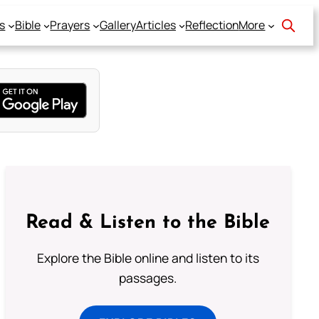
s
Bible
Prayers
Gallery
Articles
Reflection
More
Read & Listen to the Bible
Explore the Bible online and listen to its
passages.