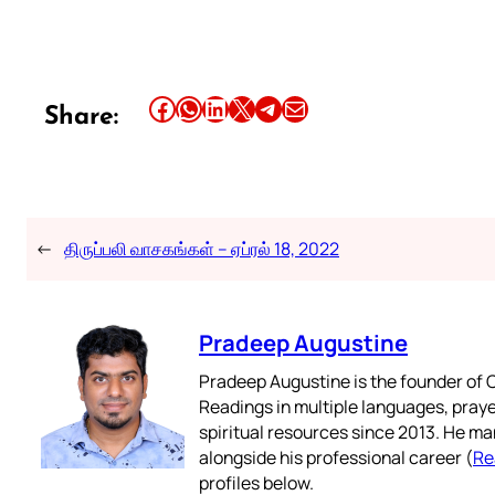
Share this article on Facebook
Share this article on WhatsApp
Share this article on LinkedIn
Share this article on X
Share this article on Telegram
Email this Article
Share:
←
திருப்பலி வாசகங்கள் – ஏப்ரல் 18, 2022
Pradeep Augustine
Pradeep Augustine is the founder of C
Readings in multiple languages, praye
spiritual resources since 2013. He ma
alongside his professional career (
Re
profiles below.