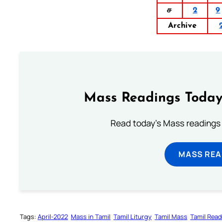
ச
2
9
Archive
Mass Readings Today
Read today's Mass readings 
MASS REA
Tags:
April-2022
Mass in Tamil
Tamil Liturgy
Tamil Mass
Tamil Rea