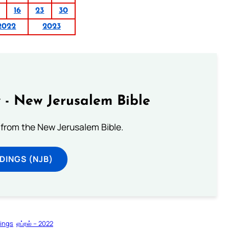
16
23
30
2022
2023
 - New Jerusalem Bible
from the New Jerusalem Bible.
DINGS (NJB)
dings
ஏப்ரல் – 2022