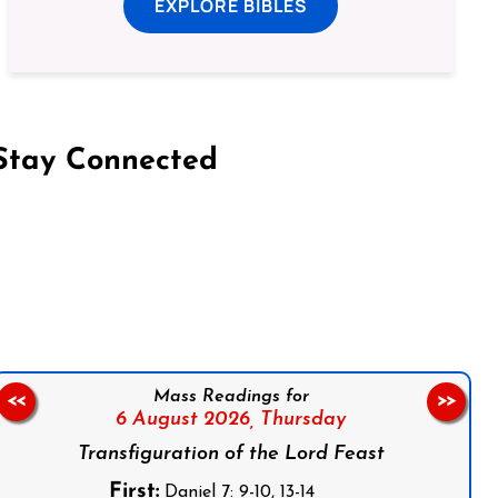
EXPLORE BIBLES
Stay Connected
on Facebook
Follow us on Instagram
Follow us on X
Subscribe to our YouTube Channel
Follow us on WhatsApp
Mass Readings for
<<
>>
6 August 2026,
Thursday
Transfiguration of the Lord Feast
First:
Daniel 7: 9-10, 13-14