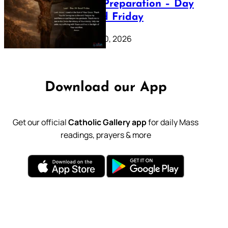
Lenten Preparation – Day
39: Good Friday
February 20, 2026
Download our App
Get our official
Catholic Gallery app
for daily Mass
readings, prayers & more