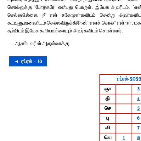
சொல்லுக்கு ‘போதகரே’ என்பது பொருள். இயேசு அவரிடம், “என
செல்லவில்லை. நீ என் சகோதரர்களிடம் சென்று அவர்களிடம்
கடவுளுமானவரிடம் செல்லவிருக்கிறேன்’ எனச் சொல்” என்றார். மக
தம்மிடம் இயேசு கூறியவற்றையும் அவர்களிடம் சொன்னார்.
ஆண்டவரின் அருள்வாக்கு.
◄ ஏப்ரல் – 18
ஏப்ரல்-202
ஞா
3
தி
4
செ
5
பு
6
வி
7
வெ
1
8