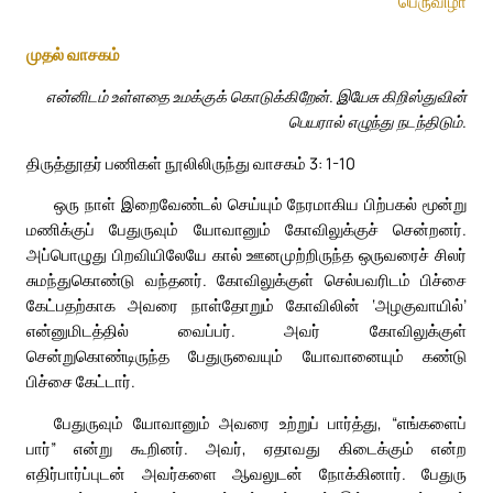
பெருவிழா
முதல் வாசகம்
என்னிடம் உள்ளதை உமக்குக் கொடுக்கிறேன். இயேசு கிறிஸ்துவின்
பெயரால் எழுந்து நடந்திடும்.
திருத்தூதர் பணிகள் நூலிலிருந்து வாசகம் 3: 1-10
ஒரு நாள் இறைவேண்டல் செய்யும் நேரமாகிய பிற்பகல் மூன்று
மணிக்குப் பேதுருவும் யோவானும் கோவிலுக்குச் சென்றனர்.
அப்பொழுது பிறவியிலேயே கால் ஊனமுற்றிருந்த ஒருவரைச் சிலர்
சுமந்துகொண்டு வந்தனர். கோவிலுக்குள் செல்பவரிடம் பிச்சை
கேட்பதற்காக அவரை நாள்தோறும் கோவிலின் ‘அழகுவாயில்’
என்னுமிடத்தில் வைப்பர். அவர் கோவிலுக்குள்
சென்றுகொண்டிருந்த பேதுருவையும் யோவானையும் கண்டு
பிச்சை கேட்டார்.
பேதுருவும் யோவானும் அவரை உற்றுப் பார்த்து, “எங்களைப்
பார்” என்று கூறினர். அவர், ஏதாவது கிடைக்கும் என்ற
எதிர்பார்ப்புடன் அவர்களை ஆவலுடன் நோக்கினார். பேதுரு