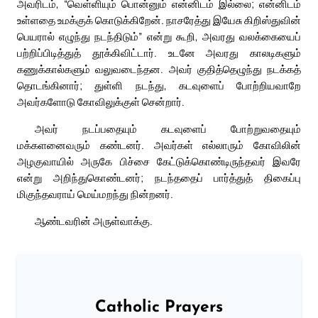
அவரிடம், “வெள்ளியும் பொன்னும் என்னிடம் இல்லை; என்னிடம்
உள்ளதை உமக்குக் கொடுக்கிறேன். நாசரேத்து இயேசு கிறிஸ்துவின்
பெயரால் எழுந்து நடந்திடும்” என்று கூறி, அவரது வலக்கையைப்
பற்றிப்பிடித்துத் தூக்கிவிட்டார். உடனே அவரது காலடிகளும்
கணுக்கால்களும் வலுவடைந்தன. அவர் குதித்தெழுந்து நடக்கத்
தொடங்கினார்; துள்ளி நடந்து, கடவுளைப் போற்றியவாறே
அவர்களோடு கோவிலுக்குள் சென்றார்.
அவர் நடப்பதையும் கடவுளைப் போற்றுவதையும்
மக்களனைவரும் கண்டனர். அவர்கள் எல்லாரும் கோவிலின்
அழகுவாயில் அருகே பிச்சை கேட்டுக்கொண்டிருந்தவர் இவரே
என்று அறிந்துகொண்டனர்; நடந்ததைப் பார்த்துத் திகைப்பு
மிகுந்தவராய் மெய்மறந்து நின்றனர்.
ஆண்டவரின் அருள்வாக்கு.
Catholic Prayers