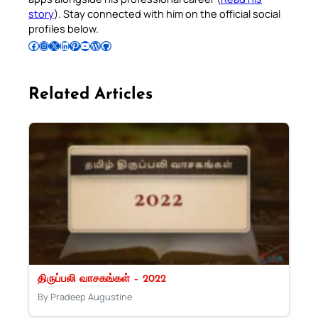
story
). Stay connected with him on the official social
profiles below.
Follow Pradeep on Facebook
Follow Pradeep on Instagram
Follow Pradeep on X
Follow Pradeep on LinkedIn
Follow Pradeep on Pinterest
Subscribe to Pradeep’s Youtube Channel
Follow Pradeep on WordPress
Follow Pradeep on GitHub
Related Articles
திருப்பலி வாசகங்கள் – 2022
By Pradeep Augustine