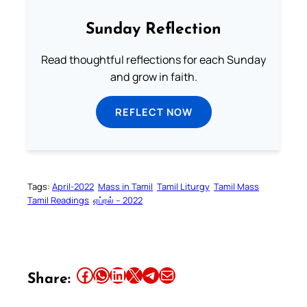
Sunday Reflection
Read thoughtful reflections for each Sunday
and grow in faith.
REFLECT NOW
Tags:
April-2022
Mass in Tamil
Tamil Liturgy
Tamil Mass
Tamil Readings
ஏப்ரல் – 2022
Share this article on Facebook
Share this article on WhatsApp
Share this article on LinkedIn
Share this article on X
Share this article on Telegram
Email this Article
Share: