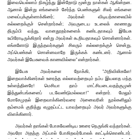
இவையெல்லாம் நிகழ்ந்து இன்றோடு மூன்று நாள்கள் ஆகின்றன.
ஆனால் இன்று எங்களைச் சேர்ந்த பெண்களுள் சிலர் எங்களை
மலைப்புக்குள்ளாக்கினர்; அவர்கள் விடியற்காலையில்
கல்லறைக்குச் சென்றார்கள்; அவருடைய உடலைக் காணாது
திரும்பி வந்து, வானதூதர்களைக் கண்டதாகவும் இயேசு
உயிரோடிருக்கிறார் என்று அவர்கள் கூறியதாகவும் சொன்னார்கள்.
எங்களோடு இருந்தவர்களுள் சிலரும் கல்லறைக்குச் சென்று,
அப்பெண்கள் சொன்னவாறே இருக்கக் கண்டனர். ஆனால்
அவர்கள் இயேசுவைக் காணவில்லை” என்றார்கள்.
இயேசு அவர்களை நோக்கி, “அறிவிலிகளே!
இறைவாக்கினர்கள் உரைத்த எல்லாவற்றையும் நம்ப இயலாத மந்த
உள்ளத்தினரே! மெசியா தாம் மாட்சியடைவதற்குமுன்
இத்துன்பங்களைப் படவேண்டுமல்லவா!” என்றார். மேலும்
மோசேமுதல் இறைவாக்கினர்வரை அனைவரின் நூல்களிலும்
தம்மைக் குறித்து எழுதப்பட்ட யாவற்றையும் அவர் அவர்களுக்கு
விளக்கினார்.
அவர்கள் தாங்கள் போகவேண்டிய ஊரை நெருங்கி வந்தார்கள்.
அவரோ அதற்கு அப்பால் போகிறவர்போலக் காட்டிக்கொண்டார்.