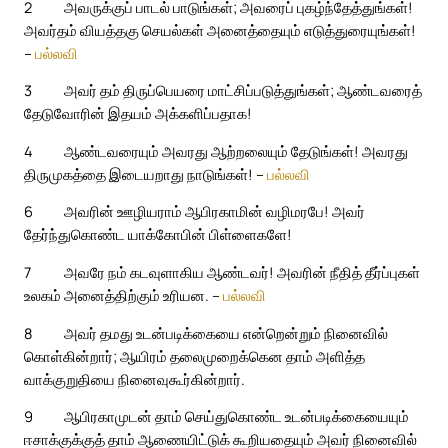
2
அவருக்குப் பாடல் பாடுங்கள்; அவரைப் புகழ்ந்தேத்துங்கள்!
அவர்தம் வியத்தகு செயல்கள் அனைத்தையும் எடுத்துரையுங்கள்!
–
பல்லவி
3
அவர் தம் திருப்பெயரை மாட்சிப்படுத்துங்கள்; ஆண்டவரைத்
தேடுவோரின் இதயம் அக்களிப்பதாக!
4
ஆண்டவரையும் அவரது ஆற்றலையும் தேடுங்கள்! அவரது
திருமுகத்தை இடையறாது நாடுங்கள்! –
பல்லவி
6
அவரின் ஊழியராம் ஆபிரகாமின் வழிமரபே! அவர்
தேர்ந்துகொண்ட யாக்கோபின் பிள்ளைகளே!
7
அவரே நம் கடவுளாகிய ஆண்டவர்! அவரின் நீதித் தீர்ப்புகள்
உலகம் அனைத்திற்கும் உரியன. –
பல்லவி
8
அவர் தமது உடன்படிக்கையை என்றென்றும் நினைவில்
கொள்கின்றார்; ஆயிரம் தலைமுறைக்கென தாம் அளித்த
வாக்குறுதியை நினைவுகூர்கின்றார்.
9
ஆபிரகாமுடன் தாம் செய்துகொண்ட உடன்படிக்கையையும்
ஈசாக்குக்குத் தாம் ஆணையிட்டுக் கூறியதையும் அவர் நினைவில்