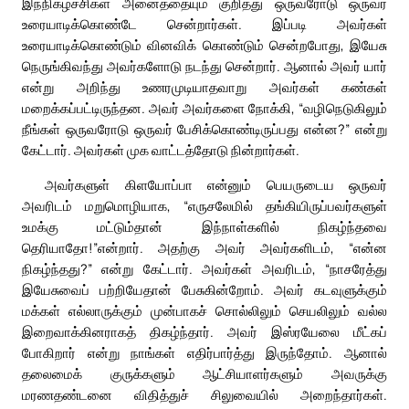
இந்நிகழ்ச்சிகள் அனைத்தையும் குறித்து ஒருவரோடு ஒருவர்
உரையாடிக்கொண்டே சென்றார்கள். இப்படி அவர்கள்
உரையாடிக்கொண்டும் வினவிக் கொண்டும் சென்றபோது, இயேசு
நெருங்கிவந்து அவர்களோடு நடந்து சென்றார். ஆனால் அவர் யார்
என்று அறிந்து உணரமுடியாதவாறு அவர்கள் கண்கள்
மறைக்கப்பட்டிருந்தன. அவர் அவர்களை நோக்கி, “வழிநெடுகிலும்
நீங்கள் ஒருவரோடு ஒருவர் பேசிக்கொண்டிருப்பது என்ன?” என்று
கேட்டார். அவர்கள் முக வாட்டத்தோடு நின்றார்கள்.
அவர்களுள் கிளயோப்பா என்னும் பெயருடைய ஒருவர்
அவரிடம் மறுமொழியாக, “எருசலேமில் தங்கியிருப்பவர்களுள்
உமக்கு மட்டும்தான் இந்நாள்களில் நிகழ்ந்தவை
தெரியாதோ!”என்றார். அதற்கு அவர் அவர்களிடம், “என்ன
நிகழ்ந்தது?” என்று கேட்டார். அவர்கள் அவரிடம், “நாசரேத்து
இயேசுவைப் பற்றியேதான் பேசுகின்றோம். அவர் கடவுளுக்கும்
மக்கள் எல்லாருக்கும் முன்பாகச் சொல்லிலும் செயலிலும் வல்ல
இறைவாக்கினராகத் திகழ்ந்தார். அவர் இஸ்ரயேலை மீட்கப்
போகிறார் என்று நாங்கள் எதிர்பார்த்து இருந்தோம். ஆனால்
தலைமைக் குருக்களும் ஆட்சியாளர்களும் அவருக்கு
மரணதண்டனை விதித்துச் சிலுவையில் அறைந்தார்கள்.