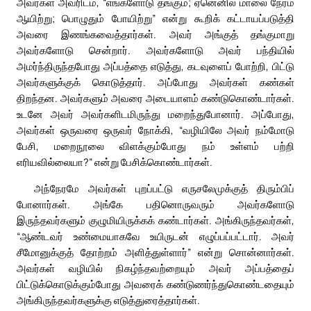
அவர்கள் அவரிடம், “எங்களோடு தங்கும்; ஏனெனில் மாலை நேரம்
ஆயிற்று; பொழுதும் போயிற்று” என்று கூறிக் கட்டாயப்படுத்தி
அவரை இணங்கவைத்தார்கள். அவர் அங்குத் தங்குமாறு
அவர்களோடு சென்றார். அவர்களோடு அவர் பந்தியில்
அமர்ந்திருந்தபோது அப்பத்தை எடுத்து, கடவுளைப் போற்றி, பிட்டு
அவர்களுக்குக் கொடுத்தார். அப்போது அவர்கள் கண்கள்
திறந்தன. அவர்களும் அவரை அடையாளம் கண்டுகொண்டார்கள்.
உடனே அவர் அவர்களிடமிருந்து மறைந்துபோனார். அப்போது,
அவர்கள் ஒருவரை ஒருவர் நோக்கி, “வழியிலே அவர் நம்மோடு
பேசி, மறைநூலை விளக்கும்போது நம் உள்ளம் பற்றி
எரியவில்லையா?” என்று பேசிக்கொண்டார்கள்.
அந்நேரமே அவர்கள் புறப்பட்டு எருசலேமுக்குத் திரும்பிப்
போனார்கள். அங்கே பதினொருவரும் அவர்களோடு
இருந்தவர்களும் குழுமியிருக்கக் கண்டார்கள். அங்கிருந்தவர்கள்,
“ஆண்டவர் உண்மையாகவே உயிருடன் எழுப்பப்பட்டார். அவர்
சீமோனுக்குத் தோற்றம் அளித்துள்ளார்” என்று சொன்னார்கள்.
அவர்கள் வழியில் நிகழ்ந்தவற்றையும் அவர் அப்பத்தைப்
பிட்டுக்கொடுக்கும்போது அவரைக் கண்டுணர்ந்துகொண்டதையும்
அங்கிருந்தவர்களுக்கு எடுத்துரைத்தார்கள்.