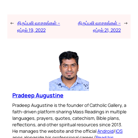
←
திருப்பலி வாசகங்கள் –
திருப்பலி வாசகங்கள் –
→
ஏப்ரல் 19, 2022
ஏப்ரல் 21, 2022
Pradeep Augustine
Pradeep Augustine is the founder of Catholic Gallery, a
faith-driven platform sharing Mass Readings in multiple
languages, prayers, quotes, catechism, Bible plans,
reflections, and other spiritual resources since 2013.
He manages the website and the official
Android
/
iOS
apps alongside his professional career (
Read his