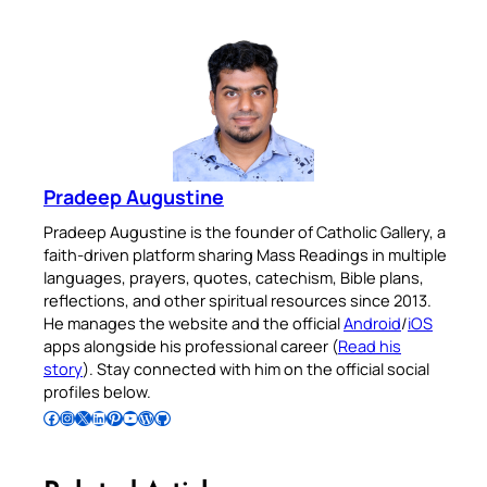
Pradeep Augustine
Pradeep Augustine is the founder of Catholic Gallery, a
faith-driven platform sharing Mass Readings in multiple
languages, prayers, quotes, catechism, Bible plans,
reflections, and other spiritual resources since 2013.
He manages the website and the official
Android
/
iOS
apps alongside his professional career (
Read his
story
). Stay connected with him on the official social
profiles below.
Follow Pradeep on Facebook
Follow Pradeep on Instagram
Follow Pradeep on X
Follow Pradeep on LinkedIn
Follow Pradeep on Pinterest
Subscribe to Pradeep’s Youtube Channel
Follow Pradeep on WordPress
Follow Pradeep on GitHub