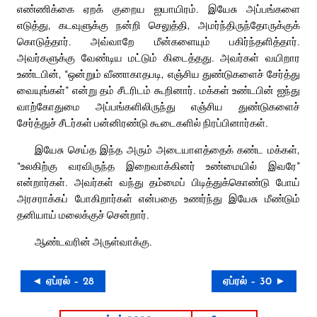
எண்ணிக்கை ஏறக் குறைய ஐயாயிரம். இயேசு அப்பங்களை
எடுத்து, கடவுளுக்கு நன்றி செலுத்தி, அமர்ந்திருந்தோருக்குக்
கொடுத்தார். அவ்வாறே மீன்களையும் பகிர்ந்தளித்தார்.
அவர்களுக்கு வேண்டிய மட்டும் கிடைத்தது. அவர்கள் வயிறார
உண்டபின், “ஒன்றும் வீணாகாதபடி, எஞ்சிய துண்டுகளைச் சேர்த்து
வையுங்கள்” என்று தம் சீடரிடம் கூறினார். மக்கள் உண்டபின் ஐந்து
வாற்கோதுமை அப்பங்களிலிருந்து எஞ்சிய துண்டுகளைச்
சேர்த்துச் சீடர்கள் பன்னிரண்டு கூடைகளில் நிரப்பினார்கள்.
இயேசு செய்த இந்த அரும் அடையாளத்தைக் கண்ட மக்கள்,
“உலகிற்கு வரவிருந்த இறைவாக்கினர் உண்மையில் இவரே”
என்றார்கள். அவர்கள் வந்து தம்மைப் பிடித்துக்கொண்டு போய்
அரசராக்கப் போகிறார்கள் என்பதை உணர்ந்து இயேசு மீண்டும்
தனியாய் மலைக்குச் சென்றார்.
ஆண்டவரின் அருள்வாக்கு.
◄ ஏப்ரல் – 28
ஏப்ரல் – 30 ►