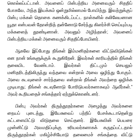
கொல்லப்பட்டான். அவனைப் பின்பற்றிய அனைவரும் சிதறிப்
போகவே, அந்த இயக்கம் ஒன்றுமில்லாமல் போயிற்று. இவற்றுக்குப்
பின்பு மக்கள் தொகை கணக்கிடப்பட்ட நாள்களில் கலிலேயனான
யூதா என்பவன் தோன்றித் தன்னோடு சேர்ந்து கிளர்ச்சி செய்யும்படி
மக்களைத் தூண்டினான். அவனும் அழிந்தான்; அவனைப்
பின்பற்றிய மக்கள் அனைவரும் சிதறிப்போயினர்.
ஆகவே இப்போது நீங்கள் இம்மனிதர்களை விட்டுவிடுங்கள்
என நான் உங்களுக்குக் கூறுகிறேன். இவர்கள் காரியத்தில் நீங்கள்
தலையிட வேண்டாம். இவர்கள் திட்டமும் செயலும்
மனிதரிடத்திலிருந்து வந்தவை என்றால் அவை ஒழிந்து போகும்.
அவை கடவுளைச் சார்ந்தவை என்றால் நீங்கள் அவற்றை ஒழிக்க
முடியாது; நீங்கள் கடவுளோடு போரிடுபவர்களாகவும் ஆவீர்கள்.”
அவர் கூறியதைச் சங்கத்தார் ஏற்றுக்கொண்டனர்.
பின்பு அவர்கள் திருத்தூதர்களை அழைத்து அவர்களை
நையப் புடைத்து, இயேசுவைப் பற்றிப் பேசக்கூடாதென்று
கட்டளையிட்டு விடுதலை செய்தனர். இயேசுவின் பெயரை
முன்னிட்டு அவமதிப்புக்கு உரியவர்களாகக் கருதப்பட்டதால்
திருத்தூதர்கள் மகிழ்ச்சியோடு தலைமைச் சங்கத்தை விட்டு