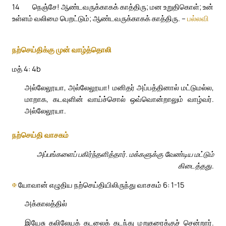
14
நெஞ்சே! ஆண்டவருக்காகக் காத்திரு; மன உறுதிகொள்; உன்
உள்ளம் வலிமை பெறட்டும்; ஆண்டவருக்காகக் காத்திரு. –
பல்லவி
நற்செய்திக்கு முன் வாழ்த்தொலி
மத் 4: 4b
அல்லேலூயா, அல்லேலூயா! மனிதர் அப்பத்தினால் மட்டுமல்ல,
மாறாக, கடவுளின் வாய்ச்சொல் ஒவ்வொன்றாலும் வாழ்வர்.
அல்லேலூயா.
நற்செய்தி வாசகம்
அப்பங்களைப் பகிர்ந்தளித்தார். மக்களுக்கு வேண்டிய மட்டும்
கிடைத்தது.
✠
யோவான் எழுதிய நற்செய்தியிலிருந்து வாசகம் 6: 1-15
அக்காலத்தில்
இயேசு கலிலேயக் கடலைக் கடந்து மறுகரைக்குச் சென்றார்.