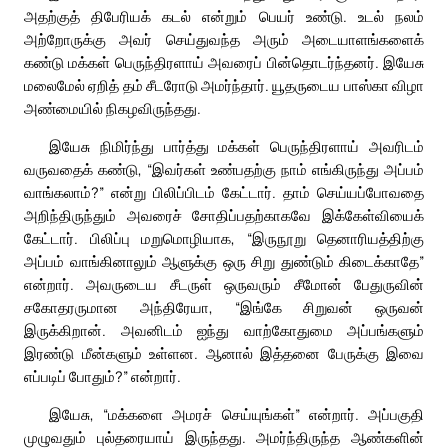
அதற்குத் திபேரியக் கடல் என்றும் பெயர் உண்டு. உடல் நலம்
அற்றோருக்கு அவர் செய்துவந்த அரும் அடையாளங்களைக்
கண்டு மக்கள் பெருந்திரளாய் அவரைப் பின்தொடர்ந்தனர். இயேசு
மலைமேல் ஏறித் தம் சீடரோடு அமர்ந்தார். யூதருடைய பாஸ்கா விழா
அண்மையில் நிகழவிருந்தது.
இயேசு நிமிர்ந்து பார்த்து மக்கள் பெருந்திரளாய் அவரிடம்
வருவதைக் கண்டு, “இவர்கள் உண்பதற்கு நாம் எங்கிருந்து அப்பம்
வாங்கலாம்?” என்று பிலிப்பிடம் கேட்டார். தாம் செய்யப்போவதை
அறிந்திருந்தும் அவரைச் சோதிப்பதற்காகவே இக்கேள்வியைக்
கேட்டார். பிலிப்பு மறுமொழியாக, “இருநூறு தெனாரியத்திற்கு
அப்பம் வாங்கினாலும் ஆளுக்கு ஒரு சிறு துண்டும் கிடைக்காதே”
என்றார். அவருடைய சீடருள் ஒருவரும் சீமோன் பேதுருவின்
சகோதரருமான அந்திரேயா, “இங்கே சிறுவன் ஒருவன்
இருக்கிறான். அவனிடம் ஐந்து வாற்கோதுமை அப்பங்களும்
இரண்டு மீன்களும் உள்ளன. ஆனால் இத்தனை பேருக்கு இவை
எப்படிப் போதும்?” என்றார்.
இயேசு, “மக்களை அமரச் செய்யுங்கள்” என்றார். அப்பகுதி
முழுவதும் புல்தரையாய் இருந்தது. அமர்ந்திருந்த ஆண்களின்