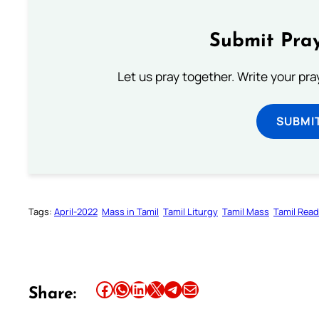
Submit Pray
Let us pray together. Write your pr
SUBMI
Tags:
April-2022
Mass in Tamil
Tamil Liturgy
Tamil Mass
Tamil Rea
Share this article on Facebook
Share this article on WhatsApp
Share this article on LinkedIn
Share this article on X
Share this article on Telegram
Email this Article
Share: