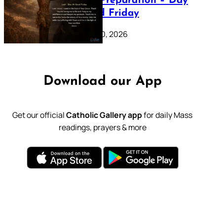
Lenten Preparation – Day
39: Good Friday
February 20, 2026
Download our App
Get our official
Catholic Gallery app
for daily Mass
readings, prayers & more