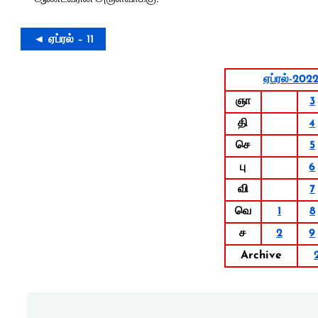
◄ ஏப்ரல் – 11
ஏப்ரல்-202
ஞா
3
தி
4
செ
5
பு
6
வி
7
வெ
1
8
ச
2
9
Archive