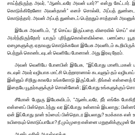
சாய்ந்திருந்த அவர், “ஆண்டவரே அவன் யார்?” என்று கேட்டார்.
கொடுக்கிறேனோ அவன்தான்” எனச் சொல்லி, அப்பத் துண்டைத் 
கொடுத்தார். அவன் அப்பத் துண்டைப் பெற்றதும் சாத்தான் அவனுக்
இயேசு அவனிடம், “நீ செய்ய இருப்பதை விரைவில் செய்” என்ற
அமர்ந்திருந்தோர் யாரும் புரிந்துகொள்ளவில்லை. பணப்பை ய
ஏழைகளுக்கு ஏதாவது கொடுக்கவோ இயேசு அவனிடம் கூறியிருக்கல
பெற்றுக் கொண்டவுடன் வெளியே போனான். அது இரவு நேரம்.
அவன் வெளியே போனபின் இயேசு, “இப்போது மானிடமகன் மாட்சி
கடவுள் அவர் வழியாக மாட்சி பெற்றாரானால் கடவுளும் தம் வழியாய
இன்னும் சிறிது காலமே உங்களோடு இருப்பேன். நீங்கள் என்னைத் 
இதையே யூதர்களுக்குச் சொன்னேன்; இப்போது உங்களுக்கும் சொல்
சீமோன் பேதுரு இயேசுவிடம், “ஆண்டவரே, நீர் எங்கே போகிறீ
என்னைப் பின்தொடர்ந்து வர இப்போது உன்னால் இயலாது; பின்னர
ஏன் இப்போது நான் உம்மைப் பின்தொடர இயலாது? உமக்காக என் உய
உயிரையும் கொடுப்பாயோ? நீ மும்முறை என்னை மறுதலிக்குமுன் சே
ஆண்டவரின் அருள்வாக்கு.