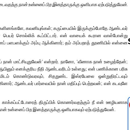
டைவதற்கு நான் உன்னைப் பிற இனத்தாருக்கு ஒளியாக ஏற்படுத்துவேன்.
்களினங்களே, கவனியுங்கள்; கருப்பையில் இருக்கும்போதே ஆண்டவர்
 பெயர் சொல்லிக் கூப்பிட்டார். என் வாயைக் கூரான வாள்போன்று
ைப் பளபளக்கும் அம்பு ஆக்கினார்; தம் அம்பறாத் தூணியில் என்னை
் நான் மாட்சியுறுவேன்’ என்றார். நானோ, ‘வீணாக நான் உழைத்தேன்;
Follow us 
யினும் எனக்குரிய நீதி ஆண்டவரிடம் உள்ளது; என் பணிக்கான பரிசு
மிடம் கொண்டுவரவும், சிதறுண்ட இஸ்ரயேலை ஒன்றுதிரட்டவும்
ார்; ஆண்டவர் பார்வையில் நான் மதிப்புப் பெற்றவன்; என் கடவுளே
 காக்கப்பட்டோரைத் திருப்பிக் கொணர்வதற்கும் நீ என் ஊழியனாக
ான் உன்னைப் பிற இனத்தாருக்கு ஒளியாகவும் ஏற்படுத்துவேன்.