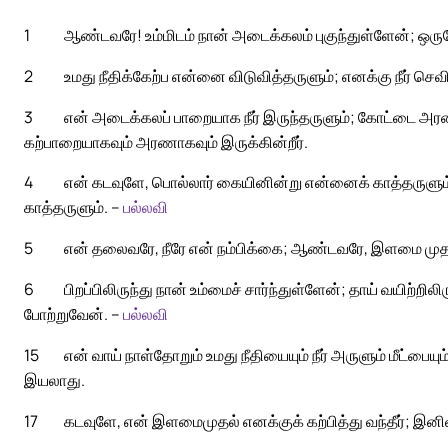
1
ஆண்டவரே! உம்மிடம் நான் அடைக்கலம் புகுந்துள்ளேன்; ஒருப
2
உமது நீதிக்கேற்ப என்னை விடுவித்தருளும்; எனக்கு நீர் செ
3
என் அடைக்கலப் பாறையாக நீர் இருந்தருளும்; கோட்டை அரணா
கற்பாறையாகவும் அரணாகவும் இருக்கின்றீர்.
4
என் கடவுளே, பொல்லார் கையினின்று என்னைக் காத்தருளும்
காத்தருளும். –
பல்லவி
5
என் தலைவரே, நீரே என் நம்பிக்கை; ஆண்டவரே, இளமை முதல்
6
பிறப்பிலிருந்து நான் உம்மைச் சார்ந்துள்ளேன்; தாய் வயிற்றிலிர
போற்றுவேன். –
பல்லவி
15
என் வாய் நாள்தோறும் உமது நீதியையும் நீர் அருளும் மீட்பை
இயலாது.
17
கடவுளே, என் இளமைமுதல் எனக்குக் கற்பித்து வந்தீர்; இனி