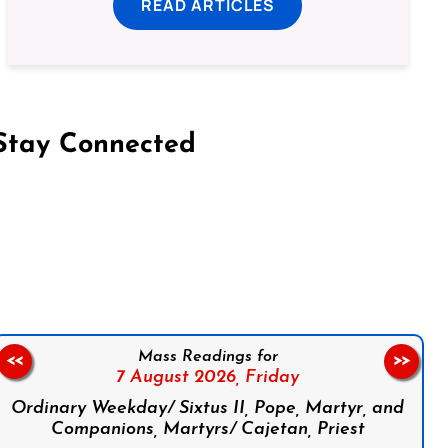
READ ARTICLES
Stay Connected
on Facebook
Follow us on Instagram
Follow us on X
Subscribe to our YouTube Channel
Follow us on WhatsApp
Mass Readings for
<<
>>
7 August 2026,
Friday
Ordinary Weekday/ Sixtus II, Pope, Martyr, and
Companions, Martyrs/ Cajetan, Priest