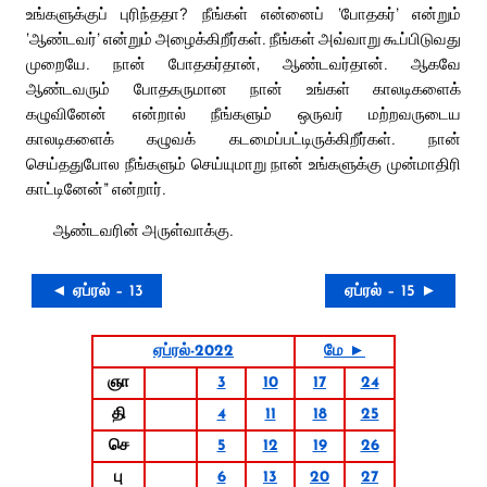
உங்களுக்குப் புரிந்ததா? நீங்கள் என்னைப் ‘போதகர்’ என்றும்
‘ஆண்டவர்’ என்றும் அழைக்கிறீர்கள். நீங்கள் அவ்வாறு கூப்பிடுவது
முறையே. நான் போதகர்தான், ஆண்டவர்தான். ஆகவே
ஆண்டவரும் போதகருமான நான் உங்கள் காலடிகளைக்
கழுவினேன் என்றால் நீங்களும் ஒருவர் மற்றவருடைய
காலடிகளைக் கழுவக் கடமைப்பட்டிருக்கிறீர்கள். நான்
செய்ததுபோல நீங்களும் செய்யுமாறு நான் உங்களுக்கு முன்மாதிரி
காட்டினேன்” என்றார்.
ஆண்டவரின் அருள்வாக்கு.
◄ ஏப்ரல் – 13
ஏப்ரல் – 15 ►
ஏப்ரல்-2022
மே ►
ஞா
3
10
17
24
தி
4
11
18
25
செ
5
12
19
26
பு
6
13
20
27