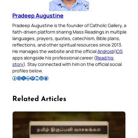
Pradeep Augustine
Pradeep Augustine is the founder of Catholic Gallery, a
faith-driven platform sharing Mass Readings in multiple
languages, prayers, quotes, catechism, Bible plans,
reflections, and other spiritual resources since 2013.
He manages the website and the official
Android
/
iOS
apps alongside his professional career (
Read his
story
). Stay connected with him on the official social
profiles below.
Follow Pradeep on Facebook
Follow Pradeep on Instagram
Follow Pradeep on X
Follow Pradeep on LinkedIn
Follow Pradeep on Pinterest
Subscribe to Pradeep’s Youtube Channel
Follow Pradeep on WordPress
Follow Pradeep on GitHub
Related Articles