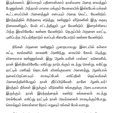
இருக்கலாம். இம்மாதம் பதினான்காம் நாள்வரை அதை வைத்துப்
பேணுங்கள். அந்நாள் மாலை மங்கும் வேளையில் இஸ்ரயேல் மக்கள்
கூட்டமைப்பின் அனைத்துச் சபையும் அதை வெட்ட வேண்டும்.
இரத்தத்தில் சிறிதளவு எடுத்து, உண்ணும் வீடுகளின் இரு கதவு
நிலைகளிலும், மேல் சட்டத்திலும் பூச வேண்டும். இறைச்சியை
அந்த இரவிலேயே உண்ண வேண்டும். நெருப்பில் அதனை வாட்டி,
புளிப்பற்ற அப்பத்தோடும் கசப்புக் கீரையோடும் உண்ண வேண்டும்.
நீங்கள் அதனை உண்ணும் முறையாவது: இடையில் கச்சை
கட்டி, கால்களில் காலணி அணிந்து, கையில் கோல் பிடித்து,
விரைவாக உண்ணுங்கள். இது ‘ஆண்டவரின் பாஸ்கா’. ஏனெனில்,
நான் இன்றிரவிலேயே எகிப்து நாடெங்கும் கடந்து சென்று, எகிப்து
நாட்டில் மனிதர் தொடங்கி விலங்குவரை அனைத்து ஆண்பால்
தலைப்பிறப்பையும் சாகடிப்பேன். எகிப்தின் தெய்வங்கள்
அனைத்தின்மேலும் நான் தீர்ப்பிடுவேன். நானே ஆண்டவர்!
இரத்தம் நீங்கள் இருக்கும் வீடுகளில் உங்களுக்கு அடையாளமாக
இருக்கும். நான் இரத்தத்தைக் கண்டு உங்களைக் கடந்து
செல்வேன். எகிப்து நாட்டில் நான் அவர்களைச் சாகடிக்கும்போது,
கொல்லும் கொள்ளை நோய் எதுவும் உங்கள் மேல் வராது.