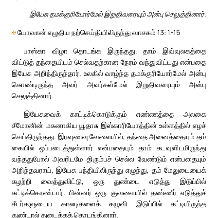
இயேசு தமக்குரியோர்மேல் இறுதிவரையும் அன்பு செலுத்தினார்.
✠
யோவான் எழுதிய நற்செய்தியிலிருந்து வாசகம் 13: 1-15
பாஸ்கா விழா தொடங்க இருந்தது. தாம் இவ்வுலகத்தை
விட்டுத் தந்தையிடம் செல்வதற்கான நேரம் வந்துவிட்டது என்பதை
இயேசு அறிந்திருந்தார். உலகில் வாழ்ந்த தமக்குரியோர்மேல் அன்பு
கொண்டிருந்த அவர் அவர்கள்மேல் இறுதிவரையும் அன்பு
செலுத்தினார்.
இயேசுவைக் காட்டிக்கொடுக்கும் எண்ணத்தை அலகை
சீமோனின் மகனாகிய யூதாசு இஸ்காரியோத்தின் உள்ளத்தில் எழச்
செய்திருந்தது. இரவுணவு வேளையில், தந்தை அனைத்தையும் தம்
கையில் ஒப்படைத்துள்ளார் என்பதையும் தாம் கடவுளிடமிருந்து
வந்ததுபோல் அவரிடமே திரும்பச் செல்ல வேண்டும் என்பதையும்
அறிந்தவராய், இயேசு பந்தியிலிருந்து எழுந்து, தம் மேலுடையைக்
கழற்றி வைத்துவிட்டு, ஒரு துண்டை எடுத்து இடுப்பில்
கட்டிக்கொண்டார். பின்னர் ஒரு குவளையில் தண்ணீர் எடுத்துச்
சீடர்களுடைய காலடிகளைக் கழுவி இடுப்பில் கட்டியிருந்த
துண்டால் துடைக்கத் தொடங்கினார்.