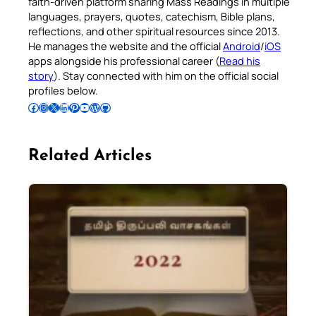
faith-driven platform sharing Mass Readings in multiple
languages, prayers, quotes, catechism, Bible plans,
reflections, and other spiritual resources since 2013.
He manages the website and the official
Android
/
iOS
apps alongside his professional career (
Read his
story
). Stay connected with him on the official social
profiles below.
Follow Pradeep on Facebook
Follow Pradeep on Instagram
Follow Pradeep on X
Follow Pradeep on LinkedIn
Follow Pradeep on Pinterest
Subscribe to Pradeep’s Youtube Channel
Follow Pradeep on WordPress
Follow Pradeep on GitHub
Related Articles