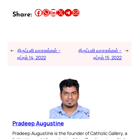
Share this article on Facebook
Share this article on WhatsApp
Share this article on LinkedIn
Share this article on X
Share this article on Telegram
Email this Article
Share:
←
திருப்பலி வாசகங்கள் –
திருப்பலி வாசகங்கள் –
→
ஏப்ரல் 14, 2022
ஏப்ரல் 15, 2022
Pradeep Augustine
Pradeep Augustine is the founder of Catholic Gallery, a