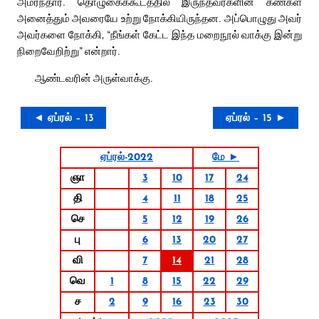
அமர்ந்தார். தொழுகைக்கூடத்தில் இருந்தவர்களின் கண்கள்
அனைத்தும் அவரையே உற்று நோக்கியிருந்தன. அப்பொழுது அவர்
அவர்களை நோக்கி, “நீங்கள் கேட்ட இந்த மறைநூல் வாக்கு இன்று
நிறைவேறிற்று” என்றார்.
ஆண்டவரின் அருள்வாக்கு.
◄ ஏப்ரல் – 13
ஏப்ரல் – 15 ►
ஏப்ரல்-2022
மே ►
ஞா
3
10
17
24
தி
4
11
18
25
செ
5
12
19
26
பு
6
13
20
27
வி
7
14
21
28
வெ
1
8
15
22
29
ச
2
9
16
23
30