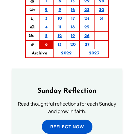
தி
1
8
15
22
29
செ
2
9
16
23
30
பு
3
10
17
24
31
வி
4
11
18
25
வெ
5
12
19
26
ச
6
13
20
27
Archive
2022
2023
Sunday Reflection
Read thoughtful reflections for each Sunday
and grow in faith.
REFLECT NOW