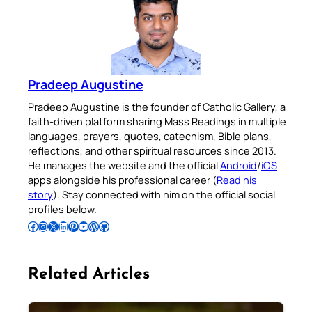
Pradeep Augustine
Pradeep Augustine is the founder of Catholic Gallery, a
faith-driven platform sharing Mass Readings in multiple
languages, prayers, quotes, catechism, Bible plans,
reflections, and other spiritual resources since 2013.
He manages the website and the official
Android
/
iOS
apps alongside his professional career (
Read his
story
). Stay connected with him on the official social
profiles below.
Follow Pradeep on Facebook
Follow Pradeep on Instagram
Follow Pradeep on X
Follow Pradeep on LinkedIn
Follow Pradeep on Pinterest
Subscribe to Pradeep’s Youtube Channel
Follow Pradeep on WordPress
Follow Pradeep on GitHub
Related Articles