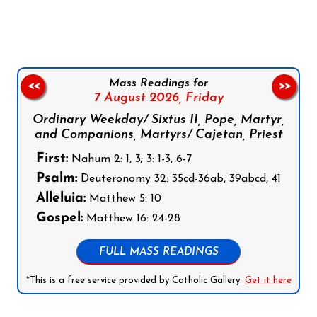
Mass Readings for
<<
>>
7 August 2026,
Friday
Ordinary Weekday/ Sixtus II, Pope, Martyr,
and Companions, Martyrs/ Cajetan, Priest
First:
Nahum 2: 1, 3; 3: 1-3, 6-7
Psalm:
Deuteronomy 32: 35cd-36ab, 39abcd, 41
Alleluia:
Matthew 5: 10
Gospel:
Matthew 16: 24-28
FULL MASS READINGS
*This is a free service provided by Catholic Gallery.
Get it here