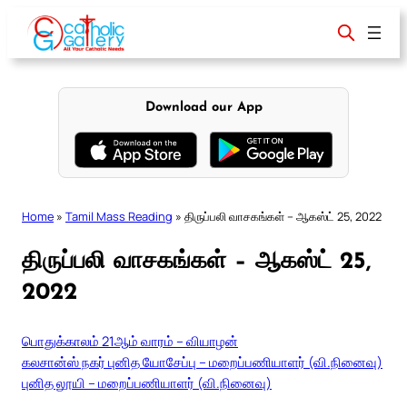
Skip
to
content
Download our App
Home
»
Tamil Mass Reading
»
திருப்பலி வாசகங்கள் – ஆகஸ்ட் 25, 2022
திருப்பலி வாசகங்கள் – ஆகஸ்ட் 25,
2022
பொதுக்காலம் 21ஆம் வாரம் – வியாழன்
கலசான்ஸ் நகர் புனித யோசேப்பு – மறைப்பணியாளர் (வி.நினைவு)
புனித லூயி – மறைப்பணியாளர் (வி.நினைவு)