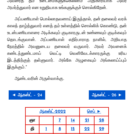
அவரைத் தம் உடைமைகளுக்கெல்லாம் அதிகாரியாக அவர்
அமர்த்துவார் என உறுதியாக உங்களுக்குச் சொல்கிறேன்.
அப்பணியாள் பொல்லாதவனாய் இருந்தால், தன் தலைவர் வரக்
காலந் தாழ்த்துவார் எனத் தம் உள்ளத்தில் சொல்லிக் கொண்டு, தன்
உடன்பணியாளரை அடிக்கவும் குடிகாரருடன் உண்ணவும் குடிக்கவும்
தொடங்குவான். அப்பணியாள் எதிர்பாராத நாளில், அறியாத
நேரத்தில் அவனுடைய தலைவர் வருவார். அவர் அவனைக்
கண்டந்துண்டமாய் வெட்டி வெளிவேடக்காரருக்கு உரிய
இடத்திற்குத் தள்ளுவார். அங்கே அழுகையும் அங்கலாய்ப்பும்
இருக்கும்.”
ஆண்டவரின் அருள்வாக்கு.
◄ ஆகஸ்ட் – 24
ஆகஸ்ட் – 26 ►
ஆகஸ்ட்-2022
செப் ►
ஞா
7
14
21
28
தி
1
8
15
22
29