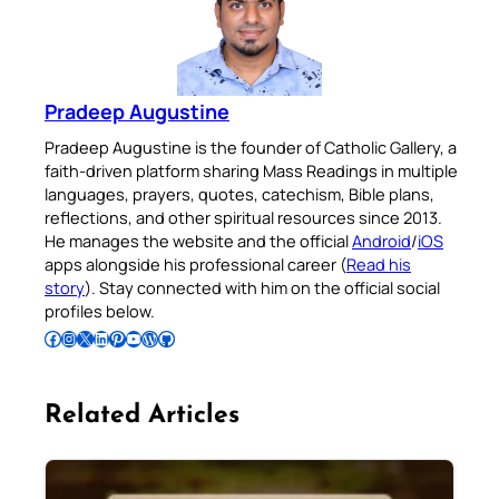
Pradeep Augustine
Pradeep Augustine is the founder of Catholic Gallery, a
faith-driven platform sharing Mass Readings in multiple
languages, prayers, quotes, catechism, Bible plans,
reflections, and other spiritual resources since 2013.
He manages the website and the official
Android
/
iOS
apps alongside his professional career (
Read his
story
). Stay connected with him on the official social
profiles below.
Follow Pradeep on Facebook
Follow Pradeep on Instagram
Follow Pradeep on X
Follow Pradeep on LinkedIn
Follow Pradeep on Pinterest
Subscribe to Pradeep’s Youtube Channel
Follow Pradeep on WordPress
Follow Pradeep on GitHub
Related Articles