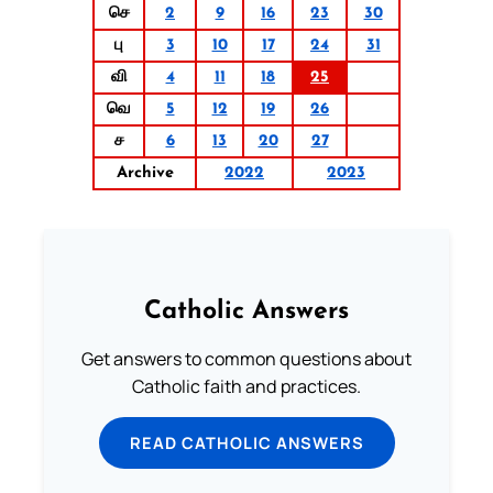
செ
2
9
16
23
30
பு
3
10
17
24
31
வி
4
11
18
25
வெ
5
12
19
26
ச
6
13
20
27
Archive
2022
2023
Catholic Answers
Get answers to common questions about
Catholic faith and practices.
READ CATHOLIC ANSWERS