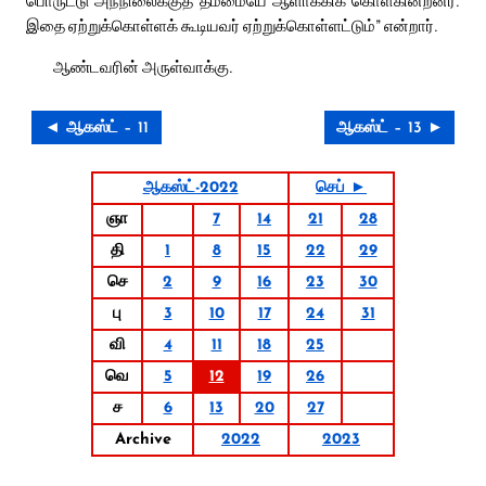
பொருட்டு அந்நிலைக்குத் தம்மையே ஆளாக்கிக் கொள்கின்றனர்.
இதை ஏற்றுக்கொள்ளக் கூடியவர் ஏற்றுக்கொள்ளட்டும்” என்றார்.
ஆண்டவரின் அருள்வாக்கு.
◄ ஆகஸ்ட் – 11
ஆகஸ்ட் – 13 ►
ஆகஸ்ட்-2022
செப் ►
ஞா
7
14
21
28
தி
1
8
15
22
29
செ
2
9
16
23
30
பு
3
10
17
24
31
வி
4
11
18
25
வெ
5
12
19
26
ச
6
13
20
27
Archive
2022
2023