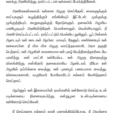
உனக்கு அணிவித்து, நார்ப் பட்டால் உன்னைப் போர்த்தினேன்.
அணிகலன்களால் உன்னை அழகு செய்தேன்; கைகளுக்குக்
காப்புகளும் கழுத்திற்குச் சங்கிலியும் இட்டேன். மூக்குக்கு
மூக்குத்தியும், காதுகளுக்குத் தோடுகளும், தலையில் அழகிய
மணிமுடியும் அணிவித்தேன். பொன்னாலும், வெள்ளியாலும், நீ
அணி செய்யப்பட்டாய். நார்ப் பட்டும் மெல்லிய துகிலும், பூப் பின்னல்
ஆடையும் உன் உடைகள் ஆயின. மாவும், தேனும், எண்ணெயும் உன்
உணவாயின. நீ மிக மிக அழகு வாய்ந்தவளாகி, அரச தகுதி
பெற்றாய். உன் அழகின் காரணமாக உன் புகழ் வேற்றினத்தாரிடையே
பரவிற்று. என் மாட்சி உன்மேல்பட உன் அழகு நிறைவுற்று
விளங்கிற்று, என்கிறார் தலைவராகிய ஆண்டவர். நீயோ உன்
அழகில் நம்பிக்கை வைத்து, உன் புகழைப் பணயமாக வைத்து,
விலைமகளாகி, வருவோர் போவோரிடம் எல்லாம் வேசித்தனம்
செய்தாய்.
ஆயினும் உன் இளமையின் நாள்களில் உன்னோடு செய்த உடன்
படிக்கையை நினைவுகூர்ந்து, என்றுமுள உடன்படிக்கையை
உன்னோடு செய்வேன்.
நீ செய்ததை எல்லாம் நான் மறைத்திடும்போது, நீ அவற்றை