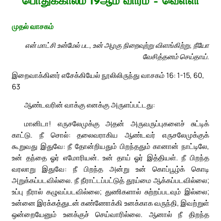
பொதுக்காலம் 19ஆம் வாரம் – வெள்ளி
முதல் வாசகம்
என் மாட்சி உன்மேல் பட, உன் அழகு நிறைவுற்று விளங்கிற்று, நீயோ
வேசித்தனம் செய்தாய்.
இறைவாக்கினர் எசேக்கியேல் நூலிலிருந்து வாசகம் 16: 1-15, 60,
63
ஆண்டவரின் வாக்கு எனக்கு அருளப்பட்டது:
மானிடா! எருசலேமுக்கு அதன் அருவருப்புகளைச் சுட்டிக்
காட்டு. நீ சொல்: தலைவராகிய ஆண்டவர் எருசலேமுக்குக்
கூறுவது இதுவே: நீ தோன்றியதும் பிறந்ததும் கானான் நாட்டிலே,
உன் தந்தை ஓர் எமோரியன். உன் தாய் ஓர் இத்தியள். நீ பிறந்த
வரலாறு இதுவே: நீ பிறந்த அன்று உன் கொப்பூழ்க் கொடி
அறுக்கப்படவில்லை. நீ நீராட்டப்பட்டுத் தூய்மை ஆக்கப்படவில்லை;
உப்பு நீரால் கழுவப்படவில்லை; துணிகளால் சுற்றப்படவும் இல்லை;
உன்னை இரக்கத்துடன் கண்ணோக்கி உனக்காக வருந்தி, இவற்றுள்
ஒன்றையேனும் உனக்குச் செய்வாரில்லை. ஆனால் நீ திறந்த