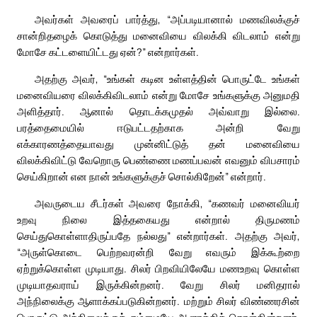
அவர்கள் அவரைப் பார்த்து, “அப்படியானால் மணவிலக்குச்
சான்றிதழைக் கொடுத்து மனைவியை விலக்கி விடலாம் என்று
மோசே கட்டளையிட்டது ஏன்?” என்றார்கள்.
அதற்கு அவர், “உங்கள் கடின உள்ளத்தின் பொருட்டே உங்கள்
மனைவியரை விலக்கிவிடலாம் என்று மோசே உங்களுக்கு அனுமதி
அளித்தார். ஆனால் தொடக்கமுதல் அவ்வாறு இல்லை.
பரத்தைமையில் ஈடுபட்டதற்காக அன்றி வேறு
எக்காரணத்தையாவது முன்னிட்டுத் தன் மனைவியை
விலக்கிவிட்டு வேறொரு பெண்ணை மணப்பவன் எவனும் விபசாரம்
செய்கிறான் என நான் உங்களுக்குச் சொல்கிறேன்” என்றார்.
அவருடைய சீடர்கள் அவரை நோக்கி, “கணவர் மனைவியர்
உறவு நிலை இத்தகையது என்றால் திருமணம்
செய்துகொள்ளாதிருப்பதே நல்லது” என்றார்கள். அதற்கு அவர்,
“அருள்கொடை பெற்றவரன்றி வேறு எவரும் இக்கூற்றை
ஏற்றுக்கொள்ள முடியாது. சிலர் பிறவியிலேயே மணஉறவு கொள்ள
முடியாதவராய் இருக்கின்றனர். வேறு சிலர் மனிதரால்
அந்நிலைக்கு ஆளாக்கப்படுகின்றனர். மற்றும் சிலர் விண்ணரசின்