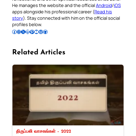
He manages the website and the official
Android
/
iOS
apps alongside his professional career (
Read his
story
). Stay connected with him on the official social
profiles below.
Follow Pradeep on Facebook
Follow Pradeep on Instagram
Follow Pradeep on X
Follow Pradeep on LinkedIn
Follow Pradeep on Pinterest
Subscribe to Pradeep’s Youtube Channel
Follow Pradeep on WordPress
Follow Pradeep on GitHub
Related Articles
திருப்பலி வாசகங்கள் – 2022