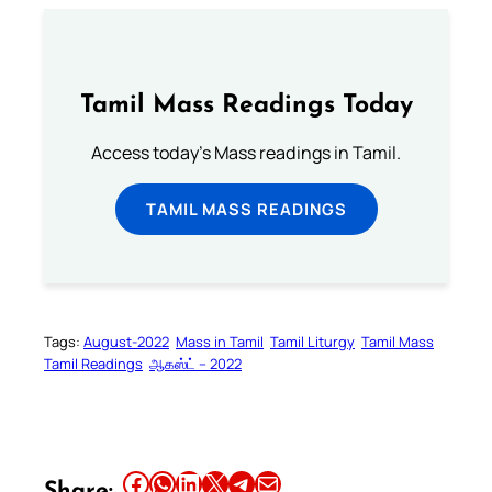
Tamil Mass Readings Today
Access today's Mass readings in Tamil.
TAMIL MASS READINGS
Tags:
August-2022
Mass in Tamil
Tamil Liturgy
Tamil Mass
Tamil Readings
ஆகஸ்ட் – 2022
Share this article on Facebook
Share this article on WhatsApp
Share this article on LinkedIn
Share this article on X
Share this article on Telegram
Email this Article
Share: