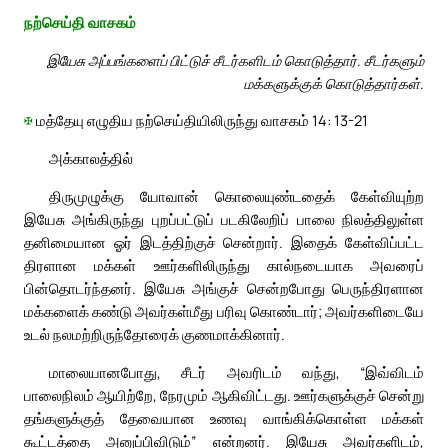
நற்செய்தி வாசகம்
இயேசு அப்பங்களைப் பிட்டுச் சீடர்களிடம் கொடுத்தார். சீடர்களும்
மக்களுக்குக் கொடுத்தார்கள்.
✠
மத்தேயு எழுதிய நற்செய்தியிலிருந்து வாசகம் 14: 13-21
அக்காலத்தில்
திருமுழுக்கு யோவான் கொலையுண்டதைக் கேள்வியுற்ற
இயேசு அங்கிருந்து புறப்பட்டுப் படகிலேறிப் பாலை நிலத்திலுள்ள
தனிமையான ஓர் இடத்திற்குச் சென்றார். இதைக் கேள்விப்பட்ட
திரளான மக்கள் ஊர்களிலிருந்து கால்நடையாக அவரைப்
பின்தொடர்ந்தனர். இயேசு அங்குச் சென்றபோது பெருந்திரளான
மக்களைக் கண்டு அவர்கள்மீது பரிவு கொண்டார்; அவர்களிடையே
உடல் நலமற்றிருந்தோரைக் குணமாக்கினார்.
மாலையானபோது, சீடர் அவரிடம் வந்து, “இவ்விடம்
பாலைநிலம் ஆயிற்றே, நேரமும் ஆகிவிட்டது. ஊர்களுக்குச் சென்று
தங்களுக்குத் தேவையான உணவு வாங்கிக்கொள்ள மக்கள்
கூட்டத்தை அனுப்பிவிடும்” என்றனர். இயேசு அவர்களிடம்,