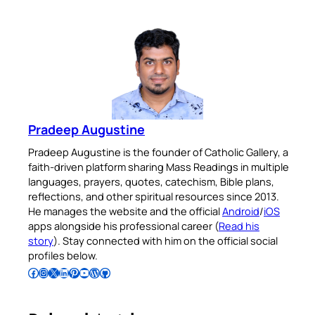
Pradeep Augustine
Pradeep Augustine is the founder of Catholic Gallery, a
faith-driven platform sharing Mass Readings in multiple
languages, prayers, quotes, catechism, Bible plans,
reflections, and other spiritual resources since 2013.
He manages the website and the official
Android
/
iOS
apps alongside his professional career (
Read his
story
). Stay connected with him on the official social
profiles below.
Follow Pradeep on Facebook
Follow Pradeep on Instagram
Follow Pradeep on X
Follow Pradeep on LinkedIn
Follow Pradeep on Pinterest
Subscribe to Pradeep’s Youtube Channel
Follow Pradeep on WordPress
Follow Pradeep on GitHub