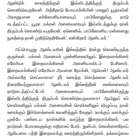
ஆண்டுக் காலத்திற்குள் இவ்விடத்திற்குத் திரும்பக்
கொண்டுவருவேன். அத்தோடு யோயாக்கிமின் மகனும் யூதாவின்
அரசனுமான எக்கோனியாவையும் பாபிலோனுக்கு நாடு
கடத்தப்பட்ட யூதா மக்கள் அனைவரையும் இவ்விடத்துக்கு நான்
திரும்பக் கொண்டு வருவேன். ஏனெனில், பாபிலோனிய மன்னனது
நுகத்தை நான் முறித்தெறிவேன்’, என்கிறார் ஆண்டவர்.”
அப்பொழுது ஆண்டவரின் இல்லத்தில் நின்று கொண்டிருந்த
குருக்கள், மக்கள் அனைவர் முன்னிலையிலும், இறைவாக்கினர்
எரேமியா இறைவாக்கினன் அனனியாவிடம் பேசினார்.
இறைவாக்கினர் எரேமியா அவனை நோக்கி, ‘ஆமென்! ஆண்டவர்
அவ்வாறே செய்வாராக! நீர் உரைத்த சொற்களை ஆண்டவர்
நிறைவேற்றுவாராக! ஆண்டவர் இல்லத்தின் கலங்களையும்
நாடுகடத்தப்பட்டோர் அனைவரையும் பாபிலோனிலிருந்து
இவ்விடத்திற்குத் திரும்பக் கொண்டுவருவாராக! ஆயினும் உம்
செவிகளிலும் மக்கள் அனைவரின் செவிகளிலும் விழும்படி நான்
உரைக்கும் இச்சொல்லைக் கவனித்துக் கேளும். உமக்கும் எனக்கும்
முன்பே பண்டைய நாள்களில் வாழ்ந்த இறைவாக்கினர், பல
நாடுகள், பேரரசுகளுக்கு எதிராகப் போர், துன்பம், கொள்ளைநோய்
ஆகியவை பற்றி இறைவாக்கு உரைத்திருக்கின்றனர். நல்வாழ்வை