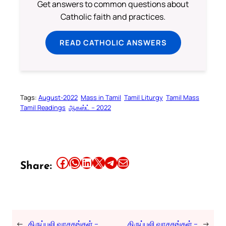
Get answers to common questions about
Catholic faith and practices.
READ CATHOLIC ANSWERS
Tags:
August-2022
Mass in Tamil
Tamil Liturgy
Tamil Mass
Tamil Readings
ஆகஸ்ட் – 2022
Share this article on Facebook
Share this article on WhatsApp
Share this article on LinkedIn
Share this article on X
Share this article on Telegram
Email this Article
Share:
←
திருப்பலி வாசகங்கள் –
திருப்பலி வாசகங்கள் –
→