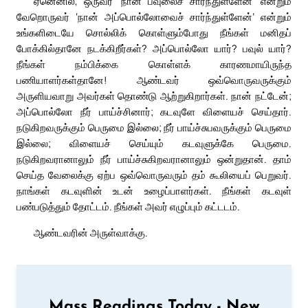
ஏனெனில், ஒருவர் ‘நான் பவுலைச் சார்ந்துள்ளேன்’ என்றும்
வேறொருவர் ‘நான் அப்பொல்லோவைச் சார்ந்துள்ளேன்’ என்றும்
உங்களிடையே சொல்லிக் கொள்ளும்போது நீங்கள் மனிதப்
போக்கில்தானே நடக்கிறீர்கள்? அப்பொல்லோ யார்? பவுல் யார்?
நீங்கள் நம்பிக்கை கொள்ளக் காரணமாயிருந்த
பணியாளர்கள்தானே! ஆண்டவர் ஒவ்வொருவருக்கும்
அருளியவாறு அவர்கள் தொண்டு ஆற்றுகிறார்கள். நான் நட்டேன்;
அப்பொல்லோ நீர் பாய்ச்சினார்; கடவுளே விளையச் செய்தார்.
நடுகிறவருக்கும் பெருமை இல்லை; நீர் பாய்ச்சுபவருக்கும் பெருமை
இல்லை; விளையச் செய்யும் கடவுளுக்கே பெருமை.
நடுகிறவரானாலும் நீர் பாய்ச்சுகிறவரானாலும் ஒன்றுதான். தாம்
செய்த வேலைக்கு ஏற்ப ஒவ்வொருவரும் தம் கூலியைப் பெறுவர்.
நாங்கள் கடவுளின் உடன் உழைப்பாளர்கள். நீங்கள் கடவுள்
பண்படுத்தும் தோட்டம். நீங்கள் அவர் எழுப்பும் கட்டடம்.
ஆண்டவரின் அருள்வாக்கு.
Mass Readings Today - New