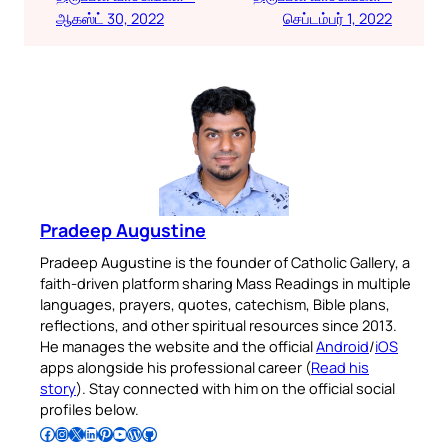
ஆகஸ்ட் 30, 2022
செப்டம்பர் 1, 2022
Pradeep Augustine
Pradeep Augustine is the founder of Catholic Gallery, a
faith-driven platform sharing Mass Readings in multiple
languages, prayers, quotes, catechism, Bible plans,
reflections, and other spiritual resources since 2013.
He manages the website and the official
Android
/
iOS
apps alongside his professional career (
Read his
story
). Stay connected with him on the official social
profiles below.
Follow Pradeep on Facebook
Follow Pradeep on Instagram
Follow Pradeep on X
Follow Pradeep on LinkedIn
Follow Pradeep on Pinterest
Subscribe to Pradeep’s Youtube Channel
Follow Pradeep on WordPress
Follow Pradeep on GitHub