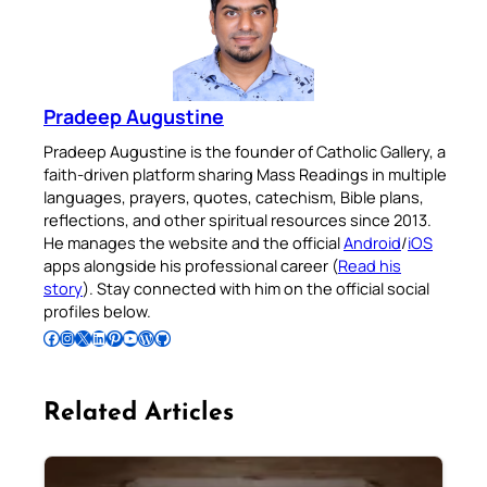
Pradeep Augustine
Pradeep Augustine is the founder of Catholic Gallery, a
faith-driven platform sharing Mass Readings in multiple
languages, prayers, quotes, catechism, Bible plans,
reflections, and other spiritual resources since 2013.
He manages the website and the official
Android
/
iOS
apps alongside his professional career (
Read his
story
). Stay connected with him on the official social
profiles below.
Follow Pradeep on Facebook
Follow Pradeep on Instagram
Follow Pradeep on X
Follow Pradeep on LinkedIn
Follow Pradeep on Pinterest
Subscribe to Pradeep’s Youtube Channel
Follow Pradeep on WordPress
Follow Pradeep on GitHub
Related Articles