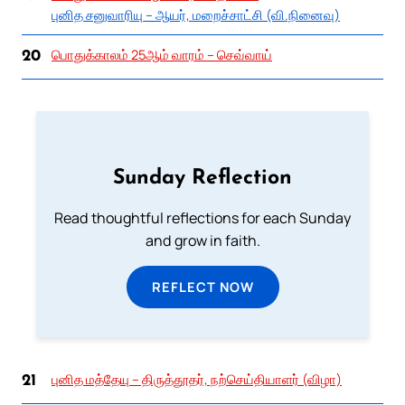
புனித சனுவாரியு – ஆயர், மறைச்சாட்சி (வி.நினைவு)
பொதுக்காலம் 25ஆம் வாரம் – செவ்வாய்
20
Sunday Reflection
Read thoughtful reflections for each Sunday
and grow in faith.
REFLECT NOW
புனித மத்தேயு – திருத்தூதர், நற்செய்தியாளர் (விழா)
21