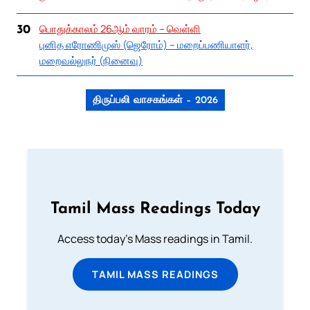
பொதுக்காலம் 26ஆம் வாரம் – வெள்ளி
30
புனித எரோணிமுஸ் (ஜெரோம்) – மறைப்பணியாளர்,
மறைவல்லுநர் (நினைவு)
திருப்பலி வாசகங்கள் – 2026
Tamil Mass Readings Today
Access today's Mass readings in Tamil.
TAMIL MASS READINGS