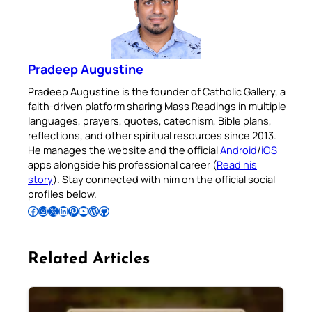
Pradeep Augustine
Pradeep Augustine is the founder of Catholic Gallery, a
faith-driven platform sharing Mass Readings in multiple
languages, prayers, quotes, catechism, Bible plans,
reflections, and other spiritual resources since 2013.
He manages the website and the official
Android
/
iOS
apps alongside his professional career (
Read his
story
). Stay connected with him on the official social
profiles below.
Follow Pradeep on Facebook
Follow Pradeep on Instagram
Follow Pradeep on X
Follow Pradeep on LinkedIn
Follow Pradeep on Pinterest
Subscribe to Pradeep’s Youtube Channel
Follow Pradeep on WordPress
Follow Pradeep on GitHub
Related Articles