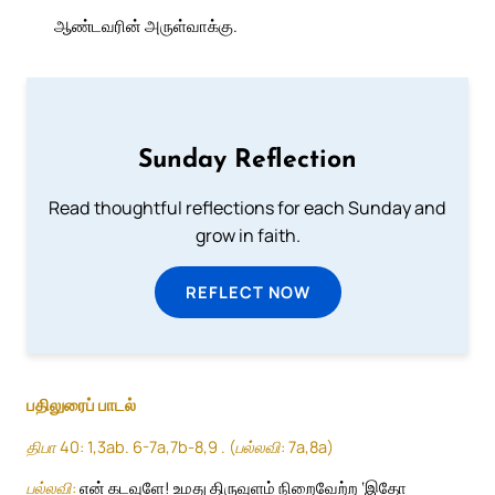
ஆண்டவரின் அருள்வாக்கு.
Sunday Reflection
Read thoughtful reflections for each Sunday and
grow in faith.
REFLECT NOW
பதிலுரைப் பாடல்
திபா 40: 1,3ab. 6-7a,7b-8,9 . (பல்லவி: 7a,8a)
பல்லவி:
என் கடவுளே! உமது திருவுளம் நிறைவேற்ற ‘இதோ