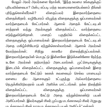
மேலும் அவர் அவர்களை நோக்கி, “இந்த உவமை உங்களுக்குப்
புரியவில்லையா? பின்பு எப்படி மற்ற உவமைகளையெல்லாம் நீங்கள்
புரிந்துகொள்வீர்கள்? விதைப்பவர் இறைவார்த்தையை
விதைக்கிறார். வழியோரம் விழுந்த விதைகளுக்கு ஒப்பானவர்கள்
வார்த்தையைக் கேட்பார்கள். ஆனால் அதைக் கேட்டவுடன்
சாத்தான் வந்து அவர்களுள் விதைக்கப்பட்ட வார்த்தையை
எடுத்துவிடுகிறான். பாறைப் பகுதியில் விதைக்கப்பட்ட
விதைகளுக்கு ஒப்பானவர்கள் இறைவார்த்தையைக் கேட்டவுடன்
அதை மகிழ்ச்சியோடு ஏற்றுக்கொள்வார்கள். ஆனால் அவர்கள்
வேரற்றவர்கள்; சிறிது காலமே நிலைத்திருப்பவர்கள்.
இறைவார்த்தையின் பொருட்டு இன்னலோ இடுக்கண்ணோ நேர்ந்த
உடனே அவர்கள் தடுமாற்றம் அடைவார்கள். முட்செடிகளுக்கு
இடையில் விதைக்கப்பட்ட விதைகளுக்கு ஒப்பானவர்கள் இறை
வார்த்தையைக் கேட்டும் உலகக் கவலையும் செல்வ மாயையும்
ஏனைய தீய ஆசைகளும் உட்புகுந்து அவ்வார்த்தையை
நெருக்கிவிடுவதால் பயன் அளிக்க மாட்டார்கள். நல்ல நிலத்தில்
விதைக்கப்பட்ட விதைகளுக்கு ஒப்பானவர்கள்
இறைவார்த்தையைக் கேட்டு அதை ஏற்றுக்கொண்டு பயன்
அளிப்பார்கள். இவர்களுள் சிலர் முப்பது மடங்காகவும் சிலர் அறுபது
மடங்காகவும் சிலர் நூறு மடங்காகவும் பயன் அளிப்பர்” என்றார்.