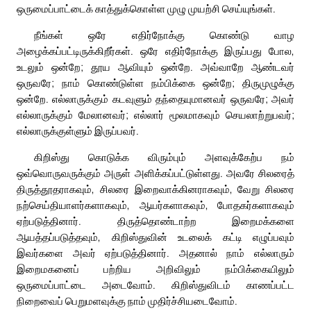
ஒருமைப்பாட்டைக் காத்துக்கொள்ள முழு முயற்சி செய்யுங்கள்.
நீங்கள் ஒரே எதிர்நோக்கு கொண்டு வாழ
அழைக்கப்பட்டிருக்கிறீர்கள். ஒரே எதிர்நோக்கு இருப்பது போல,
உடலும் ஒன்றே; தூய ஆவியும் ஒன்றே. அவ்வாறே ஆண்டவர்
ஒருவரே; நாம் கொண்டுள்ள நம்பிக்கை ஒன்றே; திருமுழுக்கு
ஒன்றே. எல்லாருக்கும் கடவுளும் தந்தையுமானவர் ஒருவரே; அவர்
எல்லாருக்கும் மேலானவர்; எல்லார் மூலமாகவும் செயலாற்றுபவர்;
எல்லாருக்குள்ளும் இருப்பவர்.
கிறிஸ்து கொடுக்க விரும்பும் அளவுக்கேற்ப நம்
ஒவ்வொருவருக்கும் அருள் அளிக்கப்பட்டுள்ளது. அவரே சிலரைத்
திருத்தூதராகவும், சிலரை இறைவாக்கினராகவும், வேறு சிலரை
நற்செய்தியாளர்களாகவும், ஆயர்களாகவும், போதகர்களாகவும்
ஏற்படுத்தினார். திருத்தொண்டாற்ற இறைமக்களை
ஆயத்தப்படுத்தவும், கிறிஸ்துவின் உடலைக் கட்டி எழுப்பவும்
இவர்களை அவர் ஏற்படுத்தினார். அதனால் நாம் எல்லாரும்
இறைமகனைப் பற்றிய அறிவிலும் நம்பிக்கையிலும்
ஒருமைப்பாட்டை அடைவோம். கிறிஸ்துவிடம் காணப்பட்ட
நிறைவைப் பெறுமளவுக்கு நாம் முதிர்ச்சியடைவோம்.