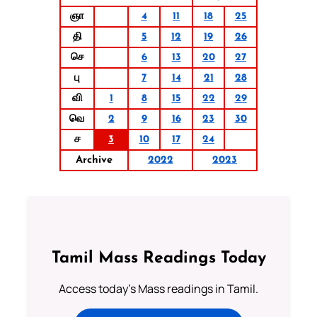
ஞா
4
11
18
25
தி
5
12
19
26
செ
6
13
20
27
பு
7
14
21
28
வி
1
8
15
22
29
வெ
2
9
16
23
30
ச
3
10
17
24
Archive
2022
2023
Tamil Mass Readings Today
Access today's Mass readings in Tamil.