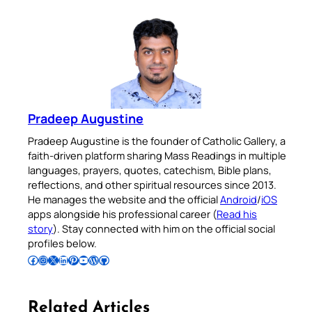
Pradeep Augustine
Pradeep Augustine is the founder of Catholic Gallery, a
faith-driven platform sharing Mass Readings in multiple
languages, prayers, quotes, catechism, Bible plans,
reflections, and other spiritual resources since 2013.
He manages the website and the official
Android
/
iOS
apps alongside his professional career (
Read his
story
). Stay connected with him on the official social
profiles below.
Follow Pradeep on Facebook
Follow Pradeep on Instagram
Follow Pradeep on X
Follow Pradeep on LinkedIn
Follow Pradeep on Pinterest
Subscribe to Pradeep’s Youtube Channel
Follow Pradeep on WordPress
Follow Pradeep on GitHub
Related Articles