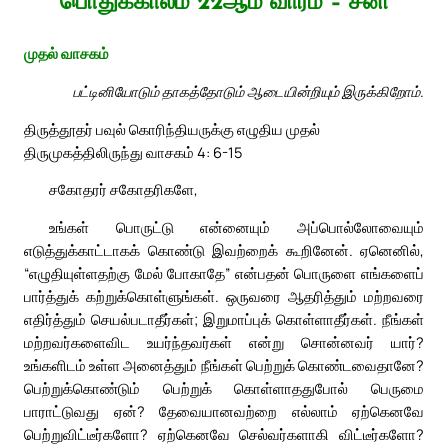
பொதுக்காலம் 22ஆம் வாரம் – சனி
முதல் வாசகம்
பட்டினியோடும் தாகத்தோடும் ஆடையின்றியும் இருக்கிறோம்.
திருத்தூதர் பவுல் கொரிந்தியருக்கு எழுதிய முதல்
திருமுகத்திலிருந்து வாசகம் 4: 6-15
சகோதரர் சகோதரிகளே,
உங்கள் பொருட்டு என்னையும் அப்பொல்லோவையும்
எடுத்துக்காட்டாகக் கொண்டு இவற்றைக் கூறினேன். ஏனெனில்,
“எழுதியுள்ளதற்கு மேல் போகாதே” என்பதன் பொருளை எங்களைப்
பார்த்துக் கற்றுக்கொள்ளுங்கள். ஒருவரை ஆதரித்தும் மற்றவரை
எதிர்த்தும் செயல்படாதீர்கள்; இறுமாப்புக் கொள்ளாதீர்கள். நீங்கள்
மற்றவர்களைவிட உயர்ந்தவர்கள் என்று சொன்னவர் யார்?
உங்களிடம் உள்ள அனைத்தும் நீங்கள் பெற்றுக் கொண்டவைதானே?
பெற்றுக்கொண்டும் பெற்றுக் கொள்ளாததுபோல் பெருமை
பாராட்டுவது ஏன்? தேவையானவற்றை எல்லாம் ஏற்கெனவே
பெற்றுவிட்டீர்களோ? ஏற்கெனவே செல்வர்களாகி விட்டீர்களோ?