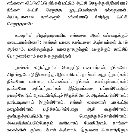
எங்களை விட்டுவிட்டு நீங்கள் மட்டும் ஆட்சி செலுத்துகிறீர்களோ?
நீங்கள் ஆட்சி செலுத்த முடியுமென்றால் நல்லதுதான்.
அப்படியானால் நாங்களும் உங்களோடு சேர்ந்து ஆட்சி
செலுத்தலாமே.
கடவுளின் திருத்தூதராகிய எங்களை அவர் எல்லாருக்கும்
கடையராக்கினார்; நாங்கள் மரண தண்டனை பெற்றவர்கள் போல்
ஆனோம். மனிதருக்கும் வானதூதருக்கும் உலகுக்கும் காட்சிப்
பொருளானோம் எனக் கருதுகிறேன்.
நாங்கள் கிறிஸ்துவின் பொருட்டு மடையர்கள்; நீங்களோ
கிறிஸ்துவோடு இணைந்த அறிவாளிகள். நாங்கள் வலுவற்றவர்கள்;
நீங்களோ வலிமை மிக்கவர்கள். நீங்கள் மாண்புள்ளவர்கள்;
நாங்களோ மதிப்பற்றவர்கள். இந்நேரம்வரை பட்டினியோடும்
தாகத்தோடும் ஆடையின்றியும் இருக்கிறோம். அடிக்கப்படுகிறோம்;
நாடோடிகளாய் இருக்கிறோம். எங்கள் கைகளால் பாடுபட்டு
உழைக்கிறோம். பழிக்கப்படும்போது ஆசி கூறுகிறோம்;
துன்புறுத்தப்படும்போது பொறுத்துக்கொள்கிறோம்.
அவமதிக்கப்படும்போதும் கனிவாகப் பேசுகிறோம். நாங்கள்
உலகத்தின் குப்பை போல் ஆனோம். இதுவரை அனைத்திலும்