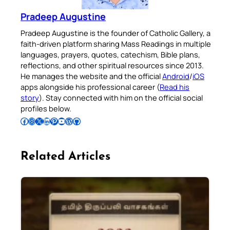
Pradeep Augustine
Pradeep Augustine is the founder of Catholic Gallery, a
faith-driven platform sharing Mass Readings in multiple
languages, prayers, quotes, catechism, Bible plans,
reflections, and other spiritual resources since 2013.
He manages the website and the official
Android
/
iOS
apps alongside his professional career (
Read his
story
). Stay connected with him on the official social
profiles below.
Follow Pradeep on Facebook
Follow Pradeep on Instagram
Follow Pradeep on X
Follow Pradeep on LinkedIn
Follow Pradeep on Pinterest
Subscribe to Pradeep’s Youtube Channel
Follow Pradeep on WordPress
Follow Pradeep on GitHub
Related Articles