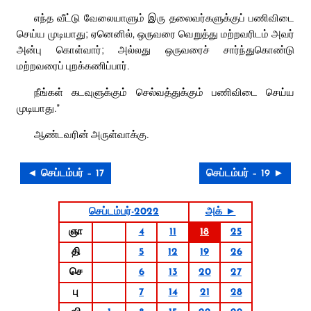
எந்த வீட்டு வேலையாளும் இரு தலைவர்களுக்குப் பணிவிடை
செய்ய முடியாது; ஏனெனில், ஒருவரை வெறுத்து மற்றவரிடம் அவர்
அன்பு கொள்வார்; அல்லது ஒருவரைச் சார்ந்துகொண்டு
மற்றவரைப் புறக்கணிப்பார்.
நீங்கள் கடவுளுக்கும் செல்வத்துக்கும் பணிவிடை செய்ய
முடியாது.”
ஆண்டவரின் அருள்வாக்கு.
◄ செப்டம்பர் – 17
செப்டம்பர் – 19 ►
செப்டம்பர்-2022
அக் ►
ஞா
4
11
18
25
தி
5
12
19
26
செ
6
13
20
27
பு
7
14
21
28