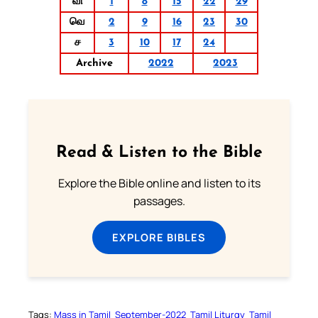
வி
1
8
15
22
29
வெ
2
9
16
23
30
ச
3
10
17
24
Archive
2022
2023
Read & Listen to the Bible
Explore the Bible online and listen to its
passages.
EXPLORE BIBLES
Tags:
Mass in Tamil
September-2022
Tamil Liturgy
Tamil