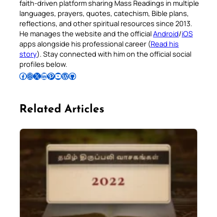
faith-driven platform sharing Mass Readings in multiple
languages, prayers, quotes, catechism, Bible plans,
reflections, and other spiritual resources since 2013.
He manages the website and the official
Android
/
iOS
apps alongside his professional career (
Read his
story
). Stay connected with him on the official social
profiles below.
Follow Pradeep on Facebook
Follow Pradeep on Instagram
Follow Pradeep on X
Follow Pradeep on LinkedIn
Follow Pradeep on Pinterest
Subscribe to Pradeep’s Youtube Channel
Follow Pradeep on WordPress
Follow Pradeep on GitHub
Related Articles