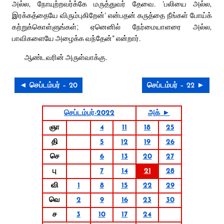
அல்ல, நோயுற்றவர்க்கே மருத்துவர் தேவை. ‘பலியை அல்ல,
இரக்கத்தையே விரும்புகிறேன்’ என்பதன் கருத்தை நீங்கள் போய்க்
கற்றுக்கொள்ளுங்கள்; ஏனெனில் நேர்மையாளரை அல்ல,
பாவிகளையே அழைக்க வந்தேன்” என்றார்.
ஆண்டவரின் அருள்வாக்கு.
◄ செப்டம்பர் – 20
செப்டம்பர் – 22 ►
செப்டம்பர்-2022
அக் ►
ஞா
4
11
18
25
தி
5
12
19
26
செ
6
13
20
27
பு
7
14
21
28
வி
1
8
15
22
29
வெ
2
9
16
23
30
ச
3
10
17
24