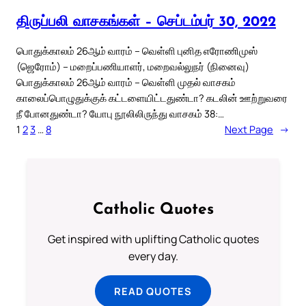
திருப்பலி வாசகங்கள் – செப்டம்பர் 30, 2022
பொதுக்காலம் 26ஆம் வாரம் – வெள்ளி புனித எரோணிமுஸ்
(ஜெரோம்) – மறைப்பணியாளர், மறைவல்லுநர் (நினைவு)
பொதுக்காலம் 26ஆம் வாரம் – வெள்ளி முதல் வாசகம்
காலைப்பொழுதுக்குக் கட்டளையிட்டதுண்டா? கடலின் ஊற்றுவரை
நீ போனதுண்டா? யோபு நூலிலிருந்து வாசகம் 38:…
1
2
3
…
8
Next Page
→
Catholic Quotes
Get inspired with uplifting Catholic quotes
every day.
READ QUOTES