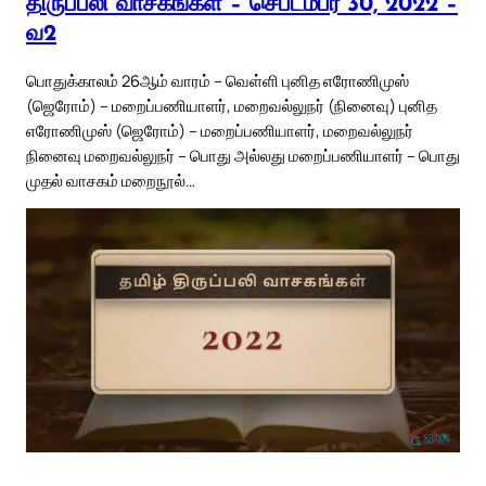
திருப்பலி வாசகங்கள் – செப்டம்பர் 30, 2022 –
வ2
பொதுக்காலம் 26ஆம் வாரம் – வெள்ளி புனித எரோணிமுஸ்
(ஜெரோம்) – மறைப்பணியாளர், மறைவல்லுநர் (நினைவு) புனித
எரோணிமுஸ் (ஜெரோம்) – மறைப்பணியாளர், மறைவல்லுநர்
நினைவு மறைவல்லுநர் – பொது அல்லது மறைப்பணியாளர் – பொது
முதல் வாசகம் மறைநூல்…