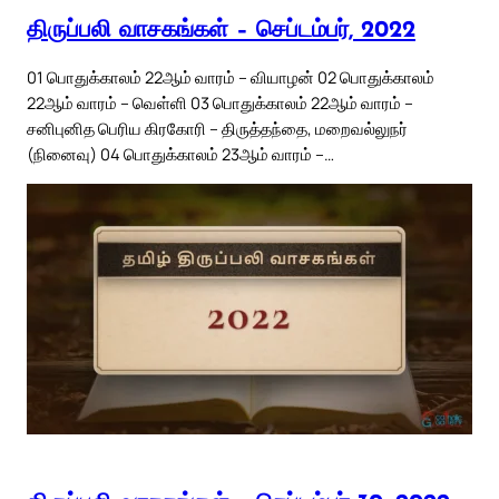
திருப்பலி வாசகங்கள் – செப்டம்பர், 2022
01 பொதுக்காலம் 22ஆம் வாரம் – வியாழன் 02 பொதுக்காலம்
22ஆம் வாரம் – வெள்ளி 03 பொதுக்காலம் 22ஆம் வாரம் –
சனிபுனித பெரிய கிரகோரி – திருத்தந்தை, மறைவல்லுநர்
(நினைவு) 04 பொதுக்காலம் 23ஆம் வாரம் –…