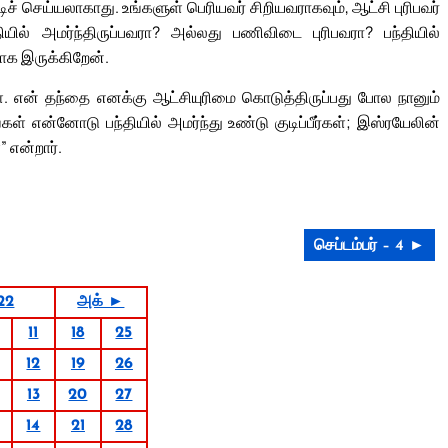
ச் செய்யலாகாது. உங்களுள் பெரியவர் சிறியவராகவும், ஆட்சி புரிபவர்
ியில் அமர்ந்திருப்பவரா? அல்லது பணிவிடை புரிபவரா? பந்தியில்
ாக இருக்கிறேன்.
ே. என் தந்தை எனக்கு ஆட்சியுரிமை கொடுத்திருப்பது போல நானும்
ள் என்னோடு பந்தியில் அமர்ந்து உண்டு குடிப்பீர்கள்; இஸ்ரயேலின்
” என்றார்.
செப்டம்பர் – 4 ►
022
அக் ►
11
18
25
12
19
26
13
20
27
14
21
28