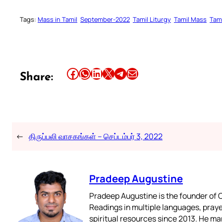
Tags:
Mass in Tamil
September-2022
Tamil Liturgy
Tamil Mass
Tam
Share this article on Facebook
Share this article on WhatsApp
Share this article on LinkedIn
Share this article on X
Share this article on Telegram
Email this Article
Share:
←
திருப்பலி வாசகங்கள் – செப்டம்பர் 3, 2022
Pradeep Augustine
Pradeep Augustine is the founder of C
Readings in multiple languages, praye
spiritual resources since 2013. He ma