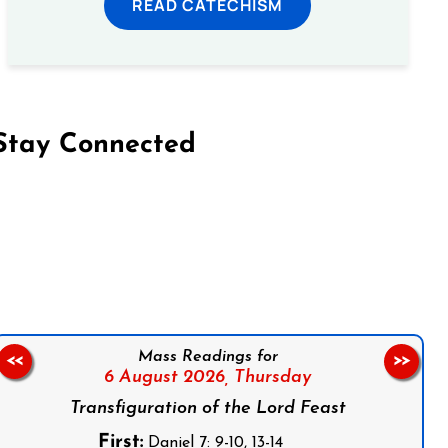
READ CATECHISM
Stay Connected
on Facebook
Follow us on Instagram
Follow us on X
Subscribe to our YouTube Channel
Follow us on WhatsApp
Mass Readings for
<<
>>
6 August 2026,
Thursday
Transfiguration of the Lord Feast
First:
Daniel 7: 9-10, 13-14