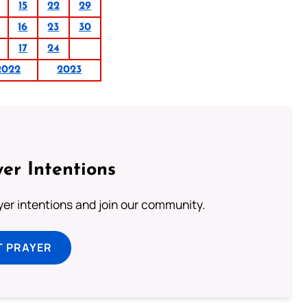
15
22
29
16
23
30
17
24
2022
2023
er Intentions
ayer intentions and join our community.
T PRAYER