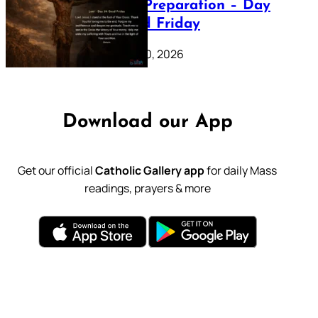
Lenten Preparation – Day
39: Good Friday
February 20, 2026
Download our App
Get our official
Catholic Gallery app
for daily Mass
readings, prayers & more