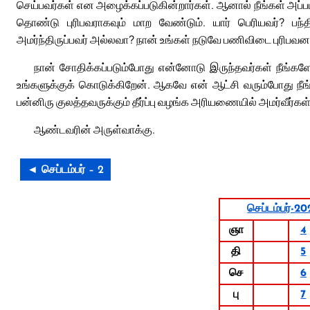
செய்பவர்கள் என அழைக்கப்படுகின்றார்கள். ஆனால் நீங்கள் அப்படி
தொண்டு புரிபவராகவும் மாற வேண்டும். யார் பெரியவர்? பந்த
அமர்ந்திருப்பவர் அல்லவா? நான் உங்கள் நடுவே பணிவிடை புரிபவன
நான் சோதிக்கப்படும்போது என்னோடு இருந்தவர்கள் நீங்கள
உங்களுக்குக் கொடுக்கிறேன். ஆகவே என் ஆட்சி வரும்போது நீங்க
பன்னிரு குலத்தவருக்கும் தீர்ப்பு வழங்க அரியணையில் அமர்வீர்கள்
ஆண்டவரின் அருள்வாக்கு.
◄ செப்டம்பர் – 2
செப்டம்பர்-2
ஞா
4
தி
5
செ
6
பு
7