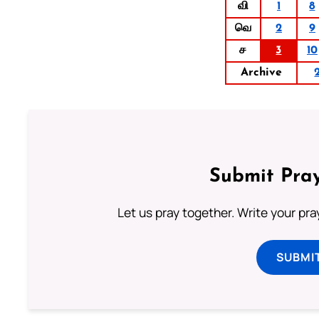
வி
1
8
வெ
2
9
ச
3
10
Archive
Submit Pray
Let us pray together. Write your pr
SUBMI