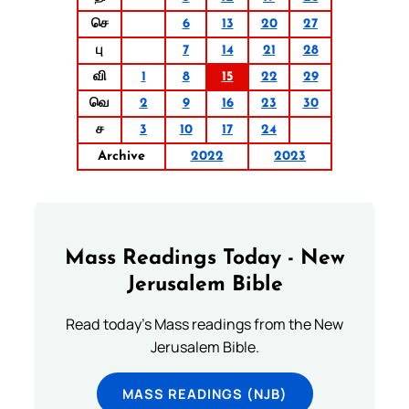
செ
6
13
20
27
பு
7
14
21
28
வி
1
8
15
22
29
வெ
2
9
16
23
30
ச
3
10
17
24
Archive
2022
2023
Mass Readings Today - New
Jerusalem Bible
Read today's Mass readings from the New
Jerusalem Bible.
MASS READINGS (NJB)