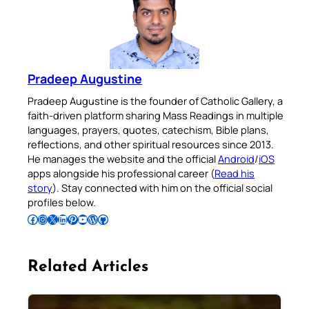
Pradeep Augustine
Pradeep Augustine is the founder of Catholic Gallery, a
faith-driven platform sharing Mass Readings in multiple
languages, prayers, quotes, catechism, Bible plans,
reflections, and other spiritual resources since 2013.
He manages the website and the official
Android
/
iOS
apps alongside his professional career (
Read his
story
). Stay connected with him on the official social
profiles below.
Follow Pradeep on Facebook
Follow Pradeep on Instagram
Follow Pradeep on X
Follow Pradeep on LinkedIn
Follow Pradeep on Pinterest
Subscribe to Pradeep’s Youtube Channel
Follow Pradeep on WordPress
Follow Pradeep on GitHub
Related Articles