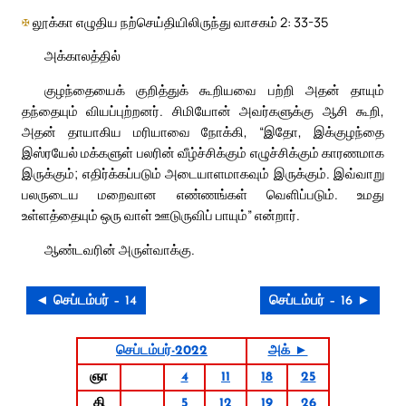
✠
லூக்கா எழுதிய நற்செய்தியிலிருந்து வாசகம் 2: 33-35
அக்காலத்தில்
குழந்தையைக் குறித்துக் கூறியவை பற்றி அதன் தாயும்
தந்தையும் வியப்புற்றனர். சிமியோன் அவர்களுக்கு ஆசி கூறி,
அதன் தாயாகிய மரியாவை நோக்கி, “இதோ, இக்குழந்தை
இஸ்ரயேல் மக்களுள் பலரின் வீழ்ச்சிக்கும் எழுச்சிக்கும் காரணமாக
இருக்கும்; எதிர்க்கப்படும் அடையாளமாகவும் இருக்கும். இவ்வாறு
பலருடைய மறைவான எண்ணங்கள் வெளிப்படும். உமது
உள்ளத்தையும் ஒரு வாள் ஊடுருவிப் பாயும்” என்றார்.
ஆண்டவரின் அருள்வாக்கு.
◄ செப்டம்பர் – 14
செப்டம்பர் – 16 ►
செப்டம்பர்-2022
அக் ►
ஞா
4
11
18
25
தி
5
12
19
26