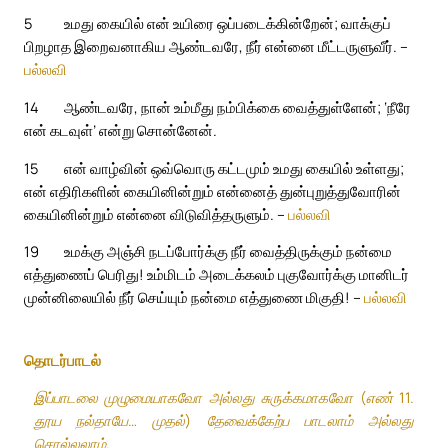
5
உமது கையில் என் உயிரை ஒப்படைக்கின்றேன்; வாக்குப்
பிறழாத இறைவனாகிய ஆண்டவரே, நீர் என்னை மீட்டருளுவீர். –
பல்லவி
14
ஆண்டவரே, நான் உம்மீது நம்பிக்கை வைத்துள்ளேன்; ‘நீரே
என் கடவுள்’ என்று சொன்னேன்.
15
என் வாழ்வின் ஒவ்வொரு கட்டமும் உமது கையில் உள்ளது;
என் எதிரிகளின் கையினின்றும் என்னைத் துன்புறுத்துவோரின்
கையினின்றும் என்னை விடுவித்தருளும். –
பல்லவி
19
உமக்கு அஞ்சி நடப்போர்க்கு நீர் வைத்திருக்கும் நன்மை
எத்துணைப் பெரிது! உம்மிடம் அடைக்கலம் புகுவோர்க்கு மானிடர்
முன்னிலையில் நீர் செய்யும் நன்மை எத்துணை மிகுதி! –
பல்லவி
தொடர்பாடல்
இப்பாடலை முழுமையாகவோ அல்லது சுருக்கமாகவோ (எண் 11.
தூய நல்தாயே… முதல்) தேவைக்கேற்ப பாடலாம் அல்லது
சொல்லலாம்.