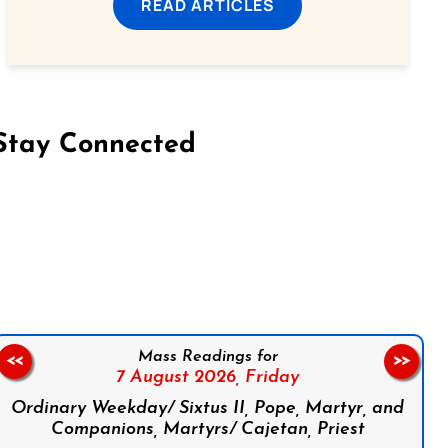
READ ARTICLES
Stay Connected
on Facebook
Follow us on Instagram
Follow us on X
Subscribe to our YouTube Channel
Follow us on WhatsApp
Mass Readings for
<<
>>
7 August 2026,
Friday
Ordinary Weekday/ Sixtus II, Pope, Martyr, and
Companions, Martyrs/ Cajetan, Priest