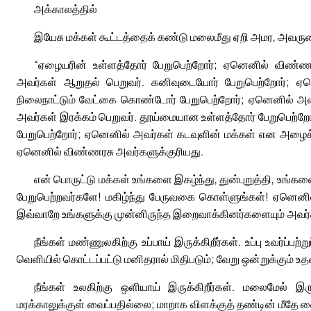
அக்காலத்தில்
இயேசு மக்கள் கூட்டத்தைக் கண்டு மலைமீது ஏறி அமர, அவருடை
“ஏழையரின் உள்ளத்தோர் பேறுபெற்றோர்; ஏனெனில் விண்ணர
அவர்கள் ஆறுதல் பெறுவர். கனிவுடையோர் பேறுபெற்றோர்; ஏன
நிலைநாட்டும் வேட்கை கொண்டோர் பேறுபெற்றோர்; ஏனெனில் அவ
அவர்கள் இரக்கம் பெறுவர். தூய்மையான உள்ளத்தோர் பேறுபெற்ற
பேறுபெற்றோர்; ஏனெனில் அவர்கள் கடவுளின் மக்கள் என அழைக்கப்ப
ஏனெனில் விண்ணரசு அவர்களுக்குரியது.
என் பொருட்டு மக்கள் உங்களை இகழ்ந்து, துன்புறுத்தி, உங
பேறுபெற்றவர்களே! மகிழ்ந்து பேருவகை கொள்ளுங்கள்! ஏனெனில்
இவ்வாறே உங்களுக்கு முன்னிருந்த இறைவாக்கினர்களையும் அவர்கள
நீங்கள் மண்ணுலகிற்கு உப்பாய் இருக்கிறீர்கள். உப்பு உவர்ப
வெளியில் கொட்டப்பட்டு மனிதரால் மிதிபடும்; வேறு ஒன்றுக்கும் உத
நீங்கள் உலகிற்கு ஒளியாய் இருக்கிறீர்கள். மலைமேல் இ
மரக்காலுக்குள் வைப்பதில்லை; மாறாக விளக்குத் தண்டின் மீதே வ