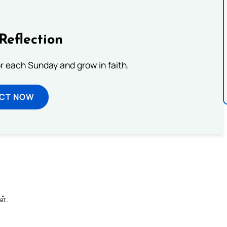
Reflection
or each Sunday and grow in faith.
ECT NOW
்.