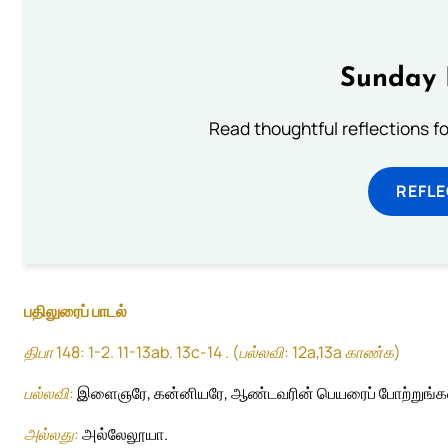
Sunday 
Read thoughtful reflections f
REFL
பதிலுரைப் பாடல்
திபா 148: 1-2. 11-13ab. 13c-14 . (பல்லவி: 12a,13a காண்க)
பல்லவி:
இளைஞரே, கன்னியரே, ஆண்டவரின் பெயரைப் போற்றுங்கள
அல்லது:
அல்லேலூயா.