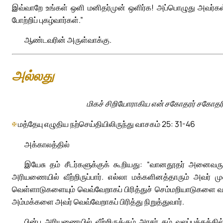
இவ்வாறே உங்கள் ஒளி மனிதர்முன் ஒளிர்க! அப்பொழுது அவர்க
போற்றிப் புகழ்வார்கள்.”
ஆண்டவரின் அருள்வாக்கு.
அல்லது
மிகச் சிறியோராகிய என் சகோதரர் சகோதரி
✠
மத்தேயு எழுதிய நற்செய்தியிலிருந்து வாசகம் 25: 31-46
அக்காலத்தில்
இயேசு தம் சீடர்களுக்குக் கூறியது: “வானதூதர் அனைவரும
அரியணையில் வீற்றிருப்பார். எல்லா மக்களினத்தாரும் அவர் ம
வெள்ளாடுகளையும் வெவ்வேறாகப் பிரித்துச் செம்மறியாடுகளை வல
அம்மக்களை அவர் வெவ்வேறாகப் பிரித்து நிறுத்துவார்.
பின்பு அரியணையில் வீற்றிருக்கும் அரசர் தம் வலப்பக்கத்தி