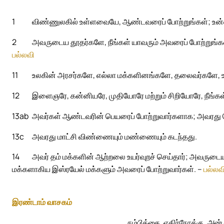
1
விண்ணுலகில் உள்ளவையே, ஆண்டவரைப் போற்றுங்கள்; உன்
2
அவருடைய தூதர்களே, நீங்கள் யாவரும் அவரைப் போற்றுங்க
பல்லவி
11
உலகின் அரசர்களே, எல்லா மக்களினங்களே, தலைவர்களே, 
12
இளைஞரே, கன்னியரே, முதியோரே மற்றும் சிறியோரே, நீங்கள
13ab
அவர்கள் ஆண்டவரின் பெயரைப் போற்றுவார்களாக; அவரது பெய
13c
அவரது மாட்சி விண்ணையும் மண்ணையும் கடந்தது.
14
அவர் தம் மக்களின் ஆற்றலை உயர்வுறச் செய்தார்; அவருடை
மக்களாகிய இஸ்ரயேல் மக்களும் அவரைப் போற்றுவார்கள். –
பல்லவ
இரண்டாம் வாசகம்
நம்பிக்கை, எதிர்நோக்கு, அன