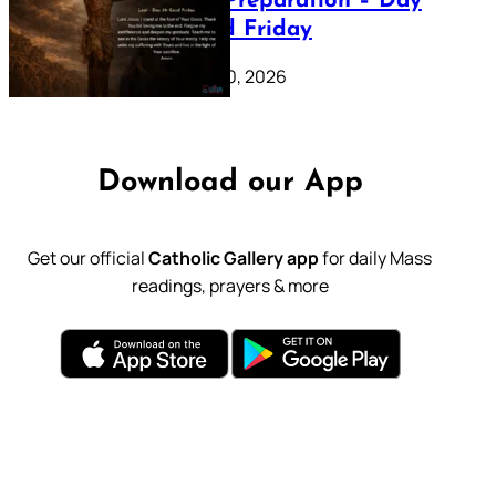
Lenten Preparation – Day
39: Good Friday
February 20, 2026
Download our App
Get our official
Catholic Gallery app
for daily Mass
readings, prayers & more