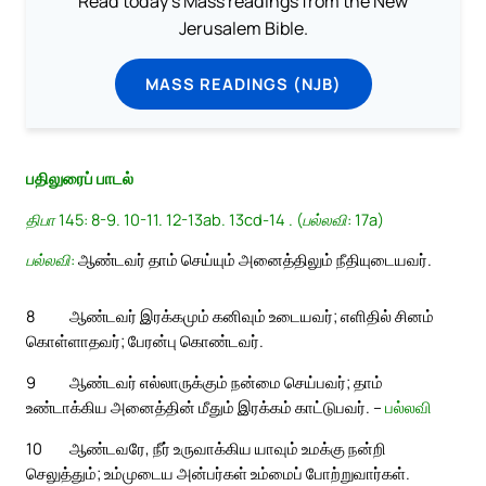
Read today's Mass readings from the New
Jerusalem Bible.
MASS READINGS (NJB)
பதிலுரைப் பாடல்
திபா 145: 8-9. 10-11. 12-13ab. 13cd-14 . (பல்லவி: 17a)
பல்லவி:
ஆண்டவர் தாம் செய்யும் அனைத்திலும் நீதியுடையவர்.
8
ஆண்டவர் இரக்கமும் கனிவும் உடையவர்; எளிதில் சினம்
கொள்ளாதவர்; பேரன்பு கொண்டவர்.
9
ஆண்டவர் எல்லாருக்கும் நன்மை செய்பவர்; தாம்
உண்டாக்கிய அனைத்தின் மீதும் இரக்கம் காட்டுபவர். –
பல்லவி
10
ஆண்டவரே, நீர் உருவாக்கிய யாவும் உமக்கு நன்றி
செலுத்தும்; உம்முடைய அன்பர்கள் உம்மைப் போற்றுவார்கள்.