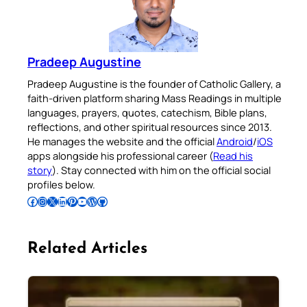
Pradeep Augustine
Pradeep Augustine is the founder of Catholic Gallery, a
faith-driven platform sharing Mass Readings in multiple
languages, prayers, quotes, catechism, Bible plans,
reflections, and other spiritual resources since 2013.
He manages the website and the official
Android
/
iOS
apps alongside his professional career (
Read his
story
). Stay connected with him on the official social
profiles below.
Follow Pradeep on Facebook
Follow Pradeep on Instagram
Follow Pradeep on X
Follow Pradeep on LinkedIn
Follow Pradeep on Pinterest
Subscribe to Pradeep’s Youtube Channel
Follow Pradeep on WordPress
Follow Pradeep on GitHub
Related Articles