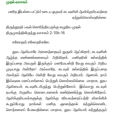
முதல் வாசகம்
மனித இயல்பை மட்டும் உடைய ஒருவர் கடவுளின் ஆவிக்குரியவற்றை
ஏற்றுக்கொள்வதில்லை.
திருத்தூதர் பவுல் கொரிந்தியருக்கு எழுதிய முதல்
திருமுகத்திலிருந்து வாசகம் 2: 10b-16
சகோதரர் சகோதரிகளே,
தூய ஆவியாரே அனைத்தையும் துருவி ஆய்கிறார்; கடவுளின்
ஆழ்ந்த எண்ணங்களையும் அறிகிறார். மனிதரின் உள்ளத்தில்
இருப்பதை அவருள் இருக்கும் மனமேயன்றி வேறு எவரும் அறிய
முடியாது அன்றோ! அவ்வாறே, கடவுள் உள்ளத்தில் இருப்பதை
அவர்தம் ஆவியே அன்றி வேறு எவரும் அறியார். ஆனால், நாம்
இவ்வுலக மனப்பாங்கைப் பெற்றுக் கொள்ளவில்லை. மாறாக, தூய
ஆவியைக் கடவுளிடமிருந்து பெற்றுள்ளோம். இவ்வாறு கடவுள்
நமக்கு அருளிய கொடைகளைக் கண்டுணர்ந்து கொள்கிறோம்.
ஆவிக்குரியவர்களுக்கு ஆவிக்கு உரியவற்றைப்பற்றி விளக்கிக்
கூறும்போது நாங்கள் மனித ஞானத்தால் கற்றுக்கொண்ட
சொற்களைப் பேசுவதில்லை; மாறாக, தூய ஆவியார் கற்றுத்தரும்