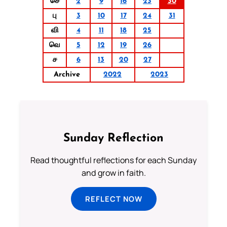
செ
2
9
16
23
30
பு
3
10
17
24
31
வி
4
11
18
25
வெ
5
12
19
26
ச
6
13
20
27
Archive
2022
2023
Sunday Reflection
Read thoughtful reflections for each Sunday
and grow in faith.
REFLECT NOW