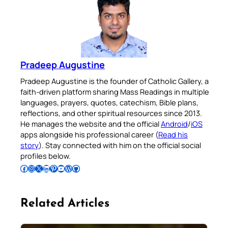
Pradeep Augustine
Pradeep Augustine is the founder of Catholic Gallery, a
faith-driven platform sharing Mass Readings in multiple
languages, prayers, quotes, catechism, Bible plans,
reflections, and other spiritual resources since 2013.
He manages the website and the official
Android
/
iOS
apps alongside his professional career (
Read his
story
). Stay connected with him on the official social
profiles below.
Follow Pradeep on Facebook
Follow Pradeep on Instagram
Follow Pradeep on X
Follow Pradeep on LinkedIn
Follow Pradeep on Pinterest
Subscribe to Pradeep’s Youtube Channel
Follow Pradeep on WordPress
Follow Pradeep on GitHub
Related Articles