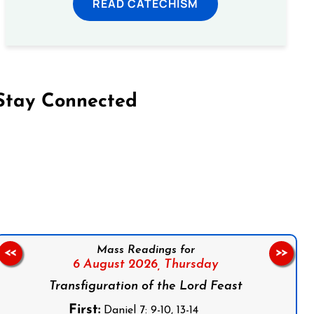
READ CATECHISM
Stay Connected
on Facebook
Follow us on Instagram
Follow us on X
Subscribe to our YouTube Channel
Follow us on WhatsApp
Mass Readings for
<<
>>
6 August 2026,
Thursday
Transfiguration of the Lord Feast
First:
Daniel 7: 9-10, 13-14