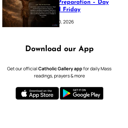
Lenten Preparation – Day
39: Good Friday
February 20, 2026
Download our App
Get our official
Catholic Gallery app
for daily Mass
readings, prayers & more