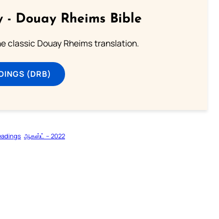
 - Douay Rheims Bible
he classic Douay Rheims translation.
DINGS (DRB)
eadings
ஆகஸ்ட் – 2022