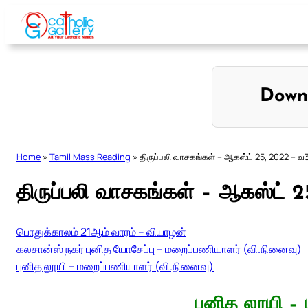
Skip
to
content
Down
Home
»
Tamil Mass Reading
»
திருப்பலி வாசகங்கள் – ஆகஸ்ட் 25, 2022 – வ
திருப்பலி வாசகங்கள் – ஆகஸ்ட் 
பொதுக்காலம் 21ஆம் வாரம் – வியாழன்
கலசான்ஸ் நகர் புனித யோசேப்பு – மறைப்பணியாளர் (வி.நினைவு)
புனித லூயி – மறைப்பணியாளர் (வி.நினைவு)
புனித லூயி –