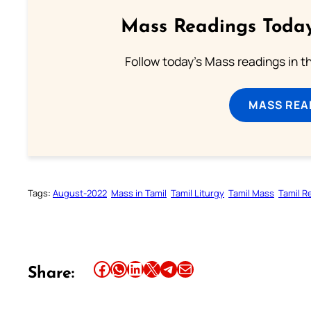
Mass Readings Today
Follow today's Mass readings in t
MASS REA
Tags:
August-2022
Mass in Tamil
Tamil Liturgy
Tamil Mass
Tamil R
Share this article on Facebook
Share this article on WhatsApp
Share this article on LinkedIn
Share this article on X
Share this article on Telegram
Email this Article
Share: