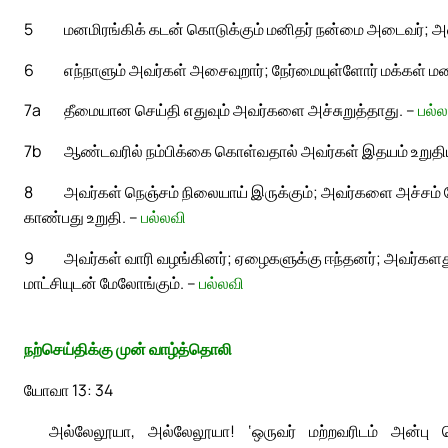
5
மனமிரங்கிக் கடன் கொடுக்கும் மனிதர் நன்மை அடைவர்; அவர
6
எந்நாளும் அவர்கள் அசைவுறார்; நேர்மையுள்ளோர் மக்கள் மனத
7a
தீமையான செய்தி எதுவும் அவர்களை அச்சுறுத்தாது. –
பல்ல
7b
ஆண்டவரில் நம்பிக்கை கொள்வதால் அவர்கள் இதயம் உறுதியா
8
அவர்கள் நெஞ்சம் நிலையாய் இருக்கும்; அவர்களை அச்சம்
காண்பது உறுதி. –
பல்லவி
9
அவர்கள் வாரி வழங்கினர்; ஏழைகளுக்கு ஈந்தனர்; அவர்களது
மாட்சியுடன் மேலோங்கும். –
பல்லவி
நற்செய்திக்கு முன் வாழ்த்தொலி
யோவா 13: 34
அல்லேலூயா, அல்லேலூயா! ‘ஒருவர் மற்றவரிடம் அன்பு ச